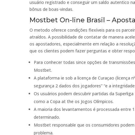
usuário registrado e conseguir um saldo autentico na
bônus de boas-vindas.
Mostbet On-line Brasil – Aposta
O metodo oferece condições flexíveis para os parcei
atraídos. A possibilidade de contatar de manera acel
os apostadores, especialmente em relação a resoluç
que os clientes podem fazer perguntas e obter respo
Para conhecer todas since opções de transmissões 
Mostbet.
A plataforma ie sob a licença de Curaçao (licença 
segurança 2 dados dos jogadores” “e a integridade
Os usuários podem descubrir partidas da Superliga 
como a Copa at the os Jogos Olímpicos.
A maioria dos levantamentos é processada entre 
determinado.
Mostbet responsable que os consumidores podem f
problema.