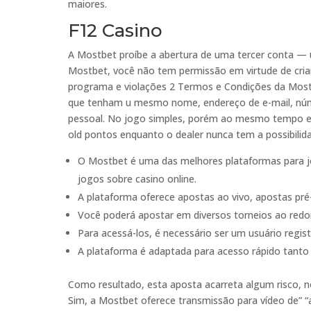
maiores.
F12 Casino
A Mostbet proíbe a abertura de uma tercer conta —
Mostbet, você não tem permissão em virtude de criar o
programa e violações 2 Termos e Condições da Mostb
que tenham u mesmo nome, endereço de e-mail, núme
pessoal. No jogo simples, porém ao mesmo tempo em
old pontos enquanto o dealer nunca tem a possibilid
O Mostbet é uma das melhores plataformas para 
jogos sobre casino online.
A plataforma oferece apostas ao vivo, apostas pré-
Você poderá apostar em diversos torneios ao redo
Para acessá-los, é necessário ser um usuário regis
A plataforma é adaptada para acesso rápido tanto
Como resultado, esta aposta acarreta algum risco, n
Sim, a Mostbet oferece transmissão para vídeo de” “