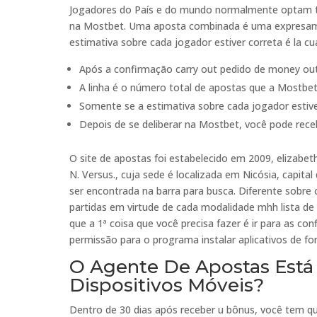
Jogadores do País e do mundo normalmente optam tot
na Mostbet. Uma aposta combinada é uma expresame
estimativa sobre cada jogador estiver correta é la cu
Após a confirmação carry out pedido de money out
A linha é o número total de apostas que a Mostbet
Somente se a estimativa sobre cada jogador estive
Depois de se deliberar na Mostbet, você pode rece
O site de apostas foi estabelecido em 2009, elizabe
N. Versus., cuja sede é localizada em Nicósia, capit
ser encontrada na barra para busca. Diferente sobre
partidas em virtude de cada modalidade mhh lista d
que a 1ª coisa que você precisa fazer é ir para as co
permissão para o programa instalar aplicativos de f
O Agente De Apostas Está
Dispositivos Móveis?
Dentro de 30 dias após receber u bônus, você tem qu