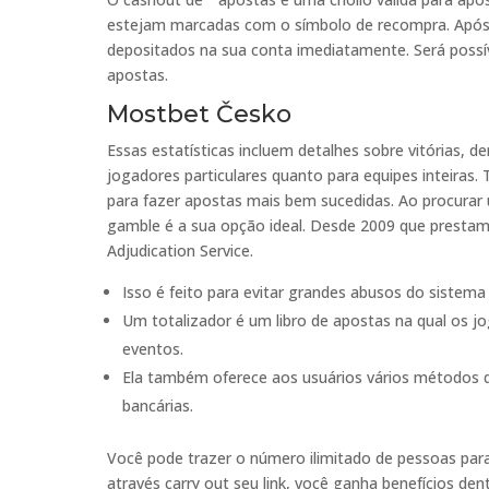
estejam marcadas com o símbolo de recompra. Após 
depositados na sua conta imediatamente. Será possív
apostas.
Mostbet Česko
Essas estatísticas incluem detalhes sobre vitórias, d
jogadores particulares quanto para equipes inteiras
para fazer apostas mais bem sucedidas. Ao procurar u
gamble é a sua opção ideal. Desde 2009 que presta
Adjudication Service.
Isso é feito para evitar grandes abusos do sistem
Um totalizador é um libro de apostas na qual os j
eventos.
Ela também oferece aos usuários vários métodos d
bancárias.
Você pode trazer o número ilimitado de pessoas para
através carry out seu link, você ganha benefícios den