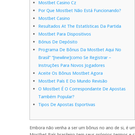
Mostbet Casino Cz
Por Que Mostbet Não Está Funcionando?
Mostbet Casino
Resultados At The Estatísticas Da Partida
Mostbet Para Dispositivos
Bónus De Depósito
Programa De Bônus Da Mostbet Aqui No
Brasil” “[newline]como Se Registrar –
Instruções Para Novos Jogadores
Aceite Os Bônus Mostbet Agora
Mostbet País E Do Mundo Revisão
O Mostbet É O Correspondante De Apostas
Também Popular?
Tipos De Apostas Esportivas
Embora não venha a ser um bônus no ano de si, é um
Mostbet País brasileiro tem seus próprios termos e 