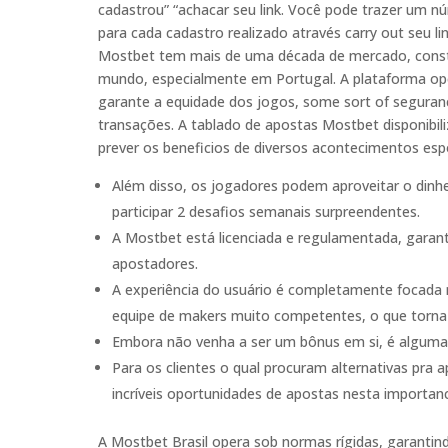
cadastrou” “achacar seu link. Você pode trazer um n
para cada cadastro realizado através carry out seu l
Mostbet tem mais de uma década de mercado, constr
mundo, especialmente em Portugal. A plataforma opera
garante a equidade dos jogos, some sort of seguran
transações. A tablado de apostas Mostbet disponib
prever os beneficios de diversos acontecimentos es
Além disso, os jogadores podem aproveitar o din
participar 2 desafios semanais surpreendentes.
A Mostbet está licenciada e regulamentada, garan
apostadores.
A experiência do usuário é completamente focada n
equipe de makers muito competentes, o que torna t
Embora não venha a ser um bônus em si, é alguma
Para os clientes o qual procuram alternativas pra
incríveis oportunidades de apostas nesta importanc
A Mostbet Brasil opera sob normas rígidas, garantin