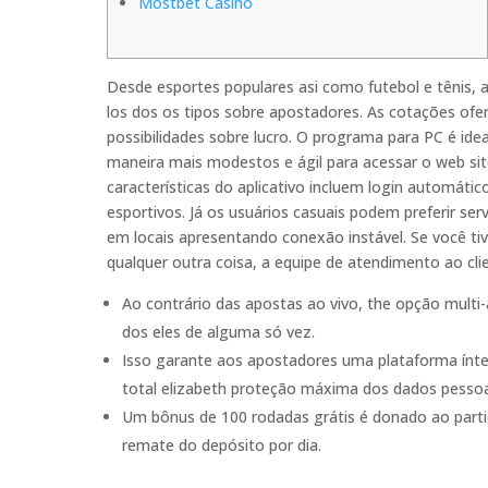
Mostbet Casino
Desde esportes populares asi como futebol e tênis, 
los dos os tipos sobre apostadores. As cotações of
possibilidades sobre lucro. O programa para PC é i
maneira mais modestos e ágil para acessar o web s
características do aplicativo incluem login automáti
esportivos. Já os usuários casuais podem preferir se
em locais apresentando conexão instável. Se você ti
qualquer outra coisa, a equipe de atendimento ao clie
Ao contrário das apostas ao vivo, the opção multi-
dos eles de alguma só vez.
Isso garante aos apostadores uma plataforma ínte
total elizabeth proteção máxima dos dados pessoa
Um bônus de 100 rodadas grátis é donado ao part
remate do depósito por dia.