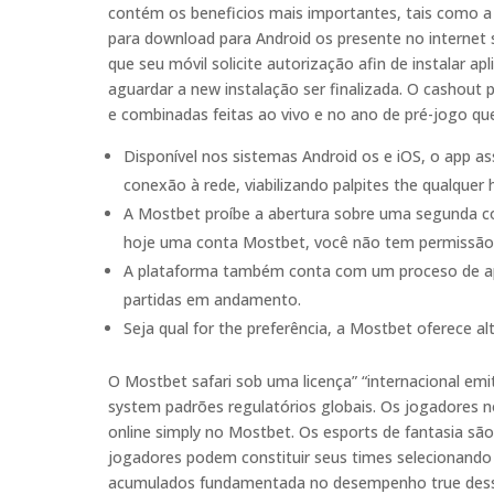
contém os beneficios mais importantes, tais como a p
para download para Android os presente no internet s
que seu móvil solicite autorização afin de instalar ap
aguardar a new instalação ser finalizada. O cashout 
e combinadas feitas ao vivo e no ano de pré-jogo q
Disponível nos sistemas Android os e iOS, o app 
conexão à rede, viabilizando palpites the qualquer 
A Mostbet proíbe a abertura sobre uma segunda co
hoje uma conta Mostbet, você não tem permissão 
A plataforma também conta com um proceso de apo
partidas em andamento.
Seja qual for the preferência, a Mostbet oferece a
O Mostbet safari sob uma licença” “internacional emi
system padrões regulatórios globais. Os jogadores 
online simply no Mostbet. Os esports de fantasia sã
jogadores podem constituir seus times selecionando a
acumulados fundamentada no desempenho true desses