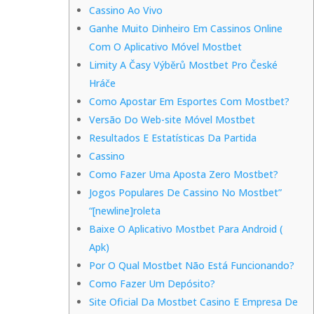
Cassino Ao Vivo
Ganhe Muito Dinheiro Em Cassinos Online
Com O Aplicativo Móvel Mostbet
Limity A Časy Výběrů Mostbet Pro České
Hráče
Como Apostar Em Esportes Com Mostbet?
Versão Do Web-site Móvel Mostbet
Resultados E Estatísticas Da Partida
Cassino
Como Fazer Uma Aposta Zero Mostbet?
Jogos Populares De Cassino No Mostbet”
“[newline]roleta
Baixe O Aplicativo Mostbet Para Android (
Apk)
Por O Qual Mostbet Não Está Funcionando?
Como Fazer Um Depósito?
Site Oficial Da Mostbet Casino E Empresa De