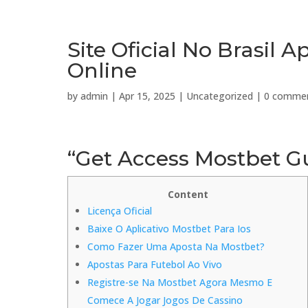
Site Oficial No Brasil 
Online
by
admin
|
Apr 15, 2025
|
Uncategorized
|
0 comme
“Get Access Mostbet G
Content
Licença Oficial
Baixe O Aplicativo Mostbet Para Ios
Como Fazer Uma Aposta Na Mostbet?
Apostas Para Futebol Ao Vivo
Registre-se Na Mostbet Agora Mesmo E
Comece A Jogar Jogos De Cassino