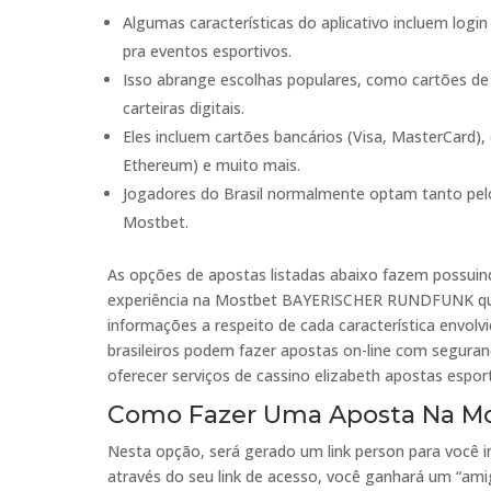
Algumas características do aplicativo incluem logi
pra eventos esportivos.
Isso abrange escolhas populares, como cartões de c
carteiras digitais.
Eles incluem cartões bancários (Visa, MasterCard), ca
Ethereum) e muito mais.
Jogadores do Brasil normalmente optam tanto pelo
Mostbet.
As opções de apostas listadas abaixo fazem possuind
experiência na Mostbet BAYERISCHER RUNDFUNK qua
informações a respeito de cada característica envolv
brasileiros podem fazer apostas on-line com segura
oferecer serviços de cassino elizabeth apostas espor
Como Fazer Uma Aposta Na M
Nesta opção, será gerado um link person para você i
através do seu link de acesso, você ganhará um “ami