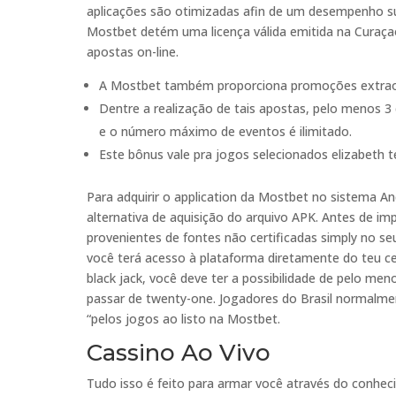
aplicações são otimizadas afin de um desempenho s
Mostbet detém uma licença válida emitida na Curaça
apostas on-line.
A Mostbet também proporciona promoções extraordi
Dentre a realização de tais apostas, pelo menos 3 
e o número máximo de eventos é ilimitado.
Este bônus vale pra jogos selecionados elizabeth 
Para adquirir o application da Mostbet no sistema Andr
alternativa de aquisição do arquivo APK. Antes de imp
provenientes de fontes não certificadas simply no se
você terá acesso à plataforma diretamente do teu 
black jack, você deve ter a possibilidade de pelo me
passar de twenty-one. Jogadores do Brasil normalme
“pelos jogos ao listo na Mostbet.
Cassino Ao Vivo
Tudo isso é feito para armar você através do conhec