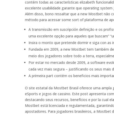
contém todas as características elizabeth funcionali
excelente usabilidade garante que operating system j
Além disso, bono ressaltar que a new Mostbet não c
método para acessar some sort of plataforma de apo
A transmissão em suscripción definição e os profi
uma excelente opção para aqueles que buscam” “
Insira o monto que pretende dormir e siga con as in
Fundada em 2009, a new Mostbet tem também de 
meio dos jogadores sobre todo a terra, especialm
Por estar no mercado desde 2009, a software evol
cada vez mais segura – justificando os seus mais 
A primeira part contém os beneficios mais importan
O site estatal da Mostbet Brasil oferece uma ampla
eSports e jogos de cassino. Este post apresenta co
destacando seus recursos, benefícios e por la cual el
Mostbet está licenciada e regulamentada, garantind
apostadores. Para jogadores brasileiros, a Mostbet d