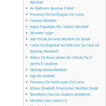
Apostas
As Melhores Apostas Online”
Processo De Verificação De Conta
Cassino Mostbet
Jogos Populares No Cassino Mostbet
Mostbet Login:
Site Oficial De Uma Mostbet No Brasil
Como Ze Registrar No Web-site Da Casa De
Apostas Mostbet?
Bônus De Boas-vindas Em Virtude De E-
sports E Cassinos
Výhody Kasina Mostbet
App No Android
Processo De Verificação Da Conta
Bônus Elizabeth Promoções Mostbet Brasil
Benefícios Para Os Usuários Brasileiros
Mostbet Live Casino Cz