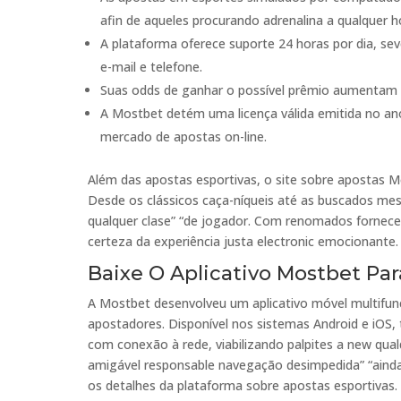
afin de aqueles procurando adrenalina a qualquer h
A plataforma oferece suporte 24 horas por dia, se
e-mail e telefone.
Suas odds de ganhar o possível prêmio aumentam 
A Mostbet detém uma licença válida emitida no an
mercado de apostas on-line.
Além das apostas esportivas, o site sobre apostas
Desde os clássicos caça-níqueis até as buscados me
qualquer clase” “de jogador. Com renomados forneced
certeza da experiência justa electronic emocionante.
Baixe O Aplicativo Mostbet Par
A Mostbet desenvolveu um aplicativo móvel multifun
apostadores. Disponível nos sistemas Android e iOS
com conexão à rede, viabilizando palpites a new qualq
amigável responsable navegação desimpedida” “ain
os detalhes da plataforma sobre apostas esportivas.