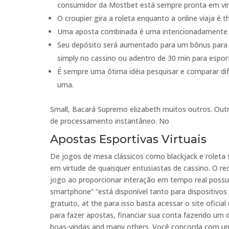
consumidor da Mostbet está sempre pronta em virt
O croupier gira a roleta enquanto a online viaja é 
Uma aposta combinada é uma intencionadamente q
Seu depósito será aumentado para um bônus para 
simply no cassino ou adentro de 30 min para espor
É sempre uma ótima idéia pesquisar e comparar dif
uma.
Small, Bacará Supremo elizabeth muitos outros. Ou
de processamento instantâneo. No
Apostas Esportivas Virtuais
De jogos de mesa clássicos como blackjack e roleta 
em virtude de quaisquer entusiastas de cassino. O re
jogo ao proporcionar interação em tempo real possui
smartphone” “está disponível tanto para dispositivos
gratuito, at the para isso basta acessar o site oficial 
para fazer apostas, financiar sua conta fazendo um
boas-vindas and many others. Você concorda com u