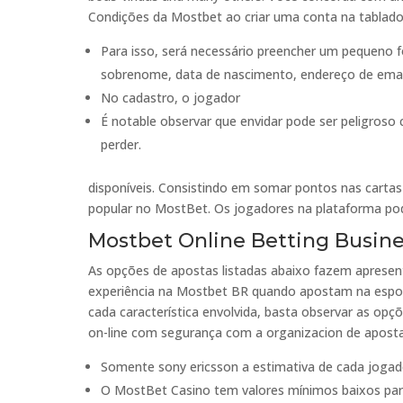
Condições da Mostbet ao criar uma conta na tablado 
Para isso, será necessário preencher um pequeno 
sobrenome, data de nascimento, endereço de emai
No cadastro, o jogador
É notable observar que envidar pode ser peligro
perder.
disponíveis. Consistindo em somar pontos nas carta
popular no MostBet. Os jogadores na plataforma po
Mostbet Online Betting Busine
As opções de apostas listadas abaixo fazem apresen
experiência na Mostbet BR quando apostam na espor
cada característica envolvida, basta observar as opç
on-line com segurança com a organizacion de aposta
Somente sony ericsson a estimativa de cada jogador
O MostBet Casino tem valores mínimos baixos pa