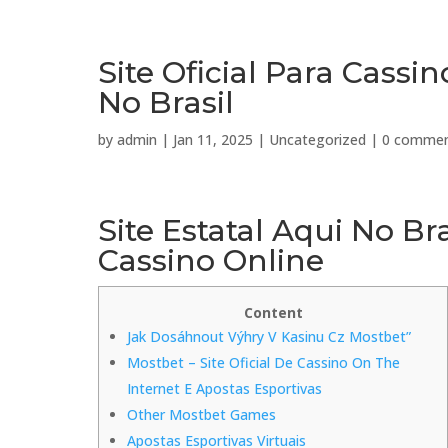
Site Oficial Para Cassi
No Brasil
by
admin
|
Jan 11, 2025
|
Uncategorized
|
0 comme
Site Estatal Aqui No Br
Cassino Online
Content
Jak Dosáhnout Výhry V Kasinu Cz Mostbet”
Mostbet – Site Oficial De Cassino On The
Internet E Apostas Esportivas
Other Mostbet Games
Apostas Esportivas Virtuais