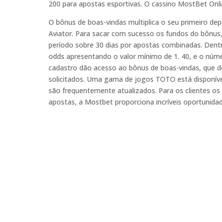
200 para apostas esportivas. O cassino MostBet Onli
O bônus de boas-vindas multiplica o seu primeiro d
Aviator. Para sacar com sucesso os fundos do bônus,
período sobre 30 dias por apostas combinadas. Dentr
odds apresentando o valor mínimo de 1. 40, e o núm
cadastro dão acesso ao bônus de boas-vindas, que 
solicitados. Uma gama de jogos TOTO está disponível
são frequentemente atualizados. Para os clientes o
apostas, a Mostbet proporciona incríveis oportunida