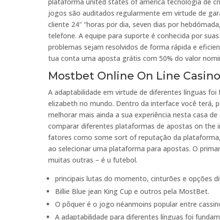
plataforma united states of america tecnologia de c
jogos são auditados regularmente em virtude de gara
cliente 24″ “horas por dia, seven dias por hebdómada, 
telefone. A equipe para suporte é conhecida por suas
problemas sejam resolvidos de forma rápida e eficie
tua conta uma aposta grátis com 50% do valor nomin
Mostbet Online On Line Casino
A adaptabilidade em virtude de diferentes línguas fo
elizabeth no mundo. Dentro da interface você terá, 
melhorar mais ainda a sua experiência nesta casa de
comparar diferentes plataformas de apostas on the i
fatores como some sort of reputação da plataforma, 
ao selecionar uma plataforma para apostas. O prim
muitas outras – é u futebol.
principais lutas do momento, cinturões e opções d
Billie Blue jean King Cup e outros pela MostBet.
O pôquer é o jogo néanmoins popular entre cassinos
A adaptabilidade para diferentes línguas foi funda