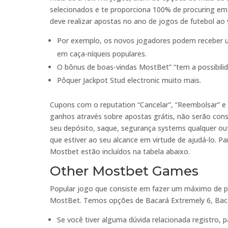
selecionados e te proporciona 100% de procuring em
deve realizar apostas no ano de jogos de futebol ao v
Por exemplo, os novos jogadores podem receber um
em caça-níqueis populares.
O bônus de boas-vindas MostBet” “tem a possibili
Pôquer Jackpot Stud electronic muito mais.
Cupons com o reputation “Cancelar”, “Reembolsar” e
ganhos através sobre apostas grátis, não serão cons
seu depósito, saque, segurança systems qualquer ou
que estiver ao seu alcance em virtude de ajudá-lo. P
Mostbet estão incluídos na tabela abaixo.
Other Mostbet Games
Popular jogo que consiste em fazer um máximo de p
MostBet. Temos opções de Bacará Extremely 6, Bac
Se você tiver alguma dúvida relacionada registro,