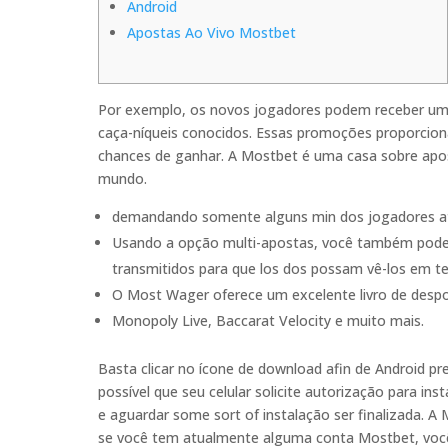
Android
Apostas Ao Vivo Mostbet
Por exemplo, os novos jogadores podem receber um 
caça-níqueis conocidos. Essas promoções proporcion
chances de ganhar. A Mostbet é uma casa sobre apos
mundo.
demandando somente alguns min dos jogadores at
Usando a opção multi-apostas, você também pode 
transmitidos para que los dos possam vê-los em t
O Most Wager oferece um excelente livro de despo
Monopoly Live, Baccarat Velocity e muito mais.
Basta clicar no ícone de download afin de Android pr
possível que seu celular solicite autorização para ins
e aguardar some sort of instalação ser finalizada. 
se você tem atualmente alguma conta Mostbet, você 