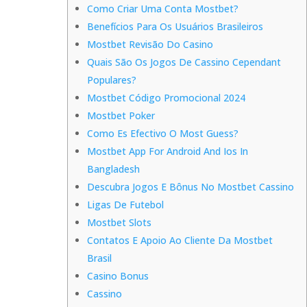
Como Criar Uma Conta Mostbet?
Benefícios Para Os Usuários Brasileiros
Mostbet Revisão Do Casino
Quais São Os Jogos De Cassino Cependant
Populares?
Mostbet Código Promocional 2024
Mostbet Poker
Como Es Efectivo O Most Guess?
Mostbet App For Android And Ios In
Bangladesh
Descubra Jogos E Bônus No Mostbet Cassino
Ligas De Futebol
Mostbet Slots
Contatos E Apoio Ao Cliente Da Mostbet
Brasil
Casino Bonus
Cassino