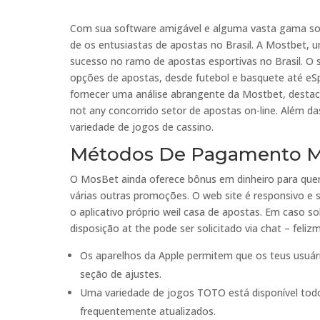
Com sua software amigável e alguma vasta gama sob
de os entusiastas de apostas no Brasil. A Mostbet, 
sucesso no ramo de apostas esportivas no Brasil. O s
opções de apostas, desde futebol e basquete até eS
fornecer uma análise abrangente da Mostbet, destaca
not any concorrido setor de apostas on-line. Além 
variedade de jogos de cassino.
Métodos De Pagamento Mo
O MosBet ainda oferece bônus em dinheiro para quem
várias outras promoções. O web site é responsivo e se
o aplicativo próprio weil casa de apostas. Em caso s
disposição at the pode ser solicitado via chat – fel
Os aparelhos da Apple permitem que os teus usuári
seção de ajustes.
Uma variedade de jogos TOTO está disponível todos
frequentemente atualizados.