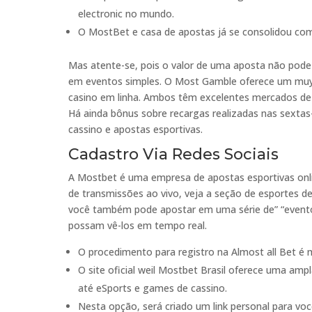
electronic no mundo.
O MostBet e casa de apostas já se consolidou com
Mas atente-se, pois o valor de uma aposta não pode 
em eventos simples. O Most Gamble oferece um muy 
casino em linha. Ambos têm excelentes mercados de 
Há ainda bônus sobre recargas realizadas nas sextas-
cassino e apostas esportivas.
Cadastro Via Redes Sociais
A Mostbet é uma empresa de apostas esportivas onli
de transmissões ao vivo, veja a seção de esportes d
você também pode apostar em uma série de” “eventos
possam vê-los em tempo real.
O procedimento para registro na Almost all Bet é 
O site oficial weil Mostbet Brasil oferece uma am
até eSports e games de cassino.
Nesta opção, será criado um link personal para vo