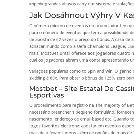
impedir grandes abusos carry out sistema e violaçõ
Jak Dosáhnout Výhry V Ka
O número mínimo de eventos no acumulador tem que t
para o número de eventos que tem a possibilidade de 
de aposta de 62 vezes o preço do bônus. A casa de 
achacar mundo como a Uefa Champions League, Liber
mais. MostBet Brasil oferece aos jogadores quatro ma
cual os jogadores abram uma conta apresentando u
variações populares como to Spin and Win. O ganho 
skidding é 60x. Para obter o bônus de 125% zero prim
Mostbet – Site Estatal De Cass
Esportivas
O procedimento para registro na The majority of Bet 
necessário preencher 1 pequeno formulário, fornec
nascimento, endereço de email-based etc. Quando to 
jogos favoritos electronic apostar em eventos espor
mais de a few mil jogos, além de opções de mais de