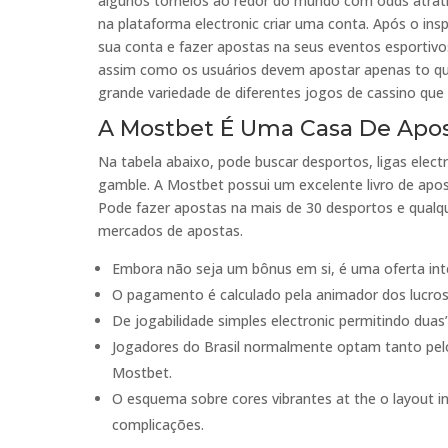
algunos torneios ao redor do mundo com odds atrativ
na plataforma electronic criar uma conta. Após o insp
sua conta e fazer apostas na seus eventos esportivos
assim como os usuários devem apostar apenas to qu
grande variedade de diferentes jogos de cassino que
A Mostbet É Uma Casa De Apos
Na tabela abaixo, pode buscar desportos, ligas elect
gamble. A Mostbet possui um excelente livro de apo
Pode fazer apostas na mais de 30 desportos e qualq
mercados de apostas.
Embora não seja um bônus em si, é uma oferta inte
O pagamento é calculado pela animador dos lucros
De jogabilidade simples electronic permitindo dua
Jogadores do Brasil normalmente optam tanto pelo
Mostbet.
O esquema sobre cores vibrantes at the o layout i
complicações.