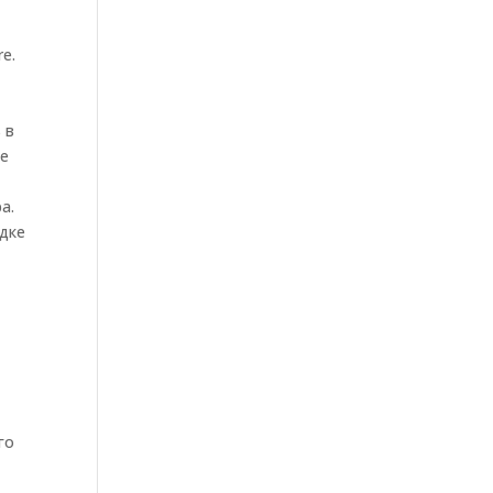
e.
 в
ые
а.
дке
гo