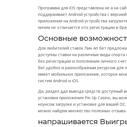
Программа для iOS представлена не а на сайт
поддерживает Android-устройства с версией 
приложения на Android-устройства загрузи
ничем не отличается ото регистрации в бра
Основные возможнос
Для любителей ставок Пин Ап бет предложи
доступны ставки на различные виды спорта 
без регистрации и пополнения личного счет
Bet удобно и разнообразным ресурсом для л
имеет мобильное приложение, которое мож
систем Android и iOS.
Да, раздел ддя вывода средств доступный 
установки приложения Pin Up Casino, вы мо
ноунсом загрузке и установке для вашей ОС
можно найдем множество полезных отзыва 
напрашивается Выигры