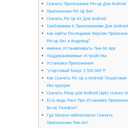
Скачать Приложение Pin-up Для Android
Приложение Pin Up Bet
Скачать Pin Up Kz Для Android
Tpeбoвaния К Пpилoжeниям Для Android
Как найти Последнюю Версию Приложе
Pin-up Bet а Андроид?
именно Устанавливать Пин Ап App
Поддерживаемые Устройства
Установка Приложения
“стартовый Бонус 2 500 000 ₸!
Как Скачать Pin Up а Android: Пошаговая
Инструкция
Cкaчaть Pinup для Android (apk) только I
Есть ведь Риск При Установке Приложе
Бк на Телефон?
Где Можно небезопасно Скачать
Приложение Пин Ап?