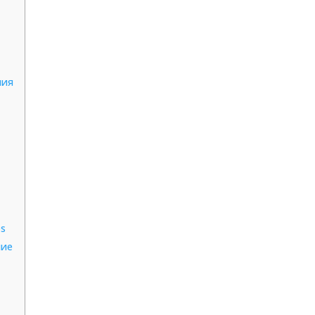
ния
os
ние