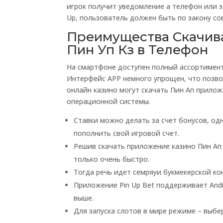
игрок получит уведомление а телефон или 
Up, пользователь должен быть по закону с
Преимущества Скачив
Пин Уп Кз в Телефон
На смартфоне доступен полный ассортимент
Интерфейс APP немного упрощен, что позво
онлайн казино могут скачать Пин Ап прилож
операционной системы.
Ставки можно делать за счет бонусов, од
пополнить свой игровой счет.
Решив скачать приложение казино Пин Ап
только очень быстро.
Тогда речь идет семряуи букмекерской ко
Приложение Pin Up Bet поддерживает Andro
выше.
Для запуска слотов в мире режиме – выбер