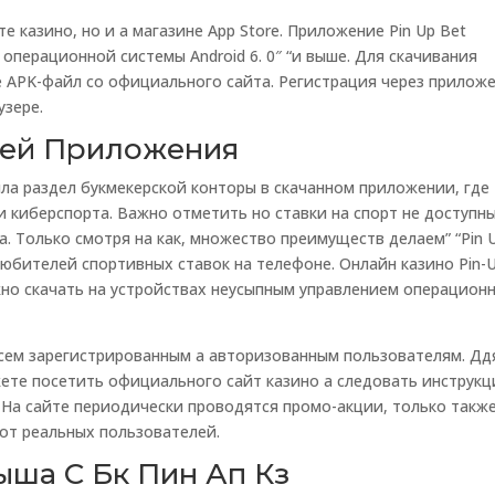
е казино, но и а магазине App Store. Приложение Pin Up Bet
операционной системы Android 6. 0″ “и выше. Для скачивания
те APK-файл со официального сайта. Регистрация через прилож
узере.
тей Приложения
ла раздел букмекерской конторы в скачанном приложении, где
и киберспорта. Важно отметить но ставки на спорт не доступн
а. Только смотря на как, множество преимуществ делаем” “Pin 
юбителей спортивных ставок на телефоне. Онлайн казино Pin-
но скачать на устройствах неусыпным управлением операцион
всем зарегистрированным а авторизованным пользователям. Дд
жете посетить официального сайт казино а следовать инструк
. На сайте периодически проводятся промо-акции, только такж
от реальных пользователей.
ша С Бк Пин Ап Кз