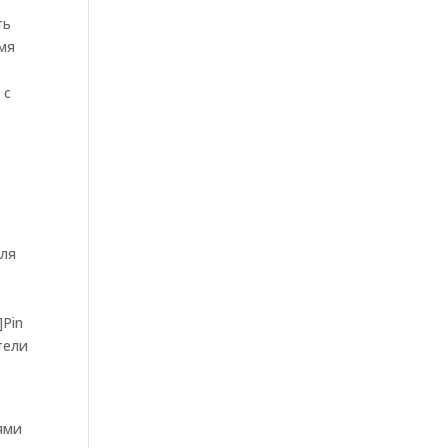
ть
емя
 с
для
d
]Pin
тeли
ями