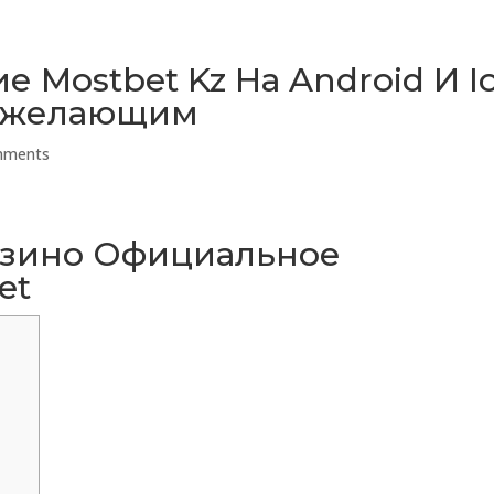
 Mostbet Kz На Android И Io
з желающим
mments
азино Официальное
et