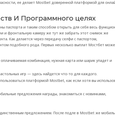
асности, ее делает Mostbet доверенной платформой для онла
ств И Программного целях
аны паспорта и таким способом открыть для себя весь функцио
фи и фронтальную камеру же тут же забрать этот снимок же
нта. Как делается через передачу селфи с паспортом,
ентом подобного рода. Первых несколько выплат Мостбет мож
 оплачиваемая комбинация, нужная карта или шарик упадет и
астольных игр — здесь найдется что-то для каждого.
 пользоваться платформой Mostbet, как если хотя вы использо
обильные предложения награды, знакомиться с новинками,
единственным предложением. После подле в Mostbet же мобил