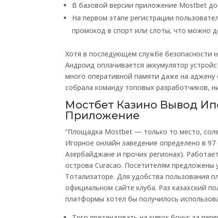
В базовой версии приложение Mostbet дос
На первом этапе регистрации пользовател
промокод в спорт или слоты, что можно д
Хотя в последующем службе безопасности н
Андроид оплачивается аккумулятор устройс
много оперативной памяти даже на аджену 
собрала команду топовых разработчиков, н
Мостбет Казино Вывод Ип
Приложение
“Площадка Mostbet — только то место, сол
Игорное онлайн заведение определено в 97 
Азербайджане и прочих регионах). Работа
острова Curacao. Посетителям предложены у
Тотализаторе. Для удобства пользования 
официальном сайте клуба. Раз казахский п
платформы хотел бы получилось использова
Того претендовать на кивок бонус за пер