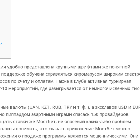
t
мы
ация удобно представлена крупными шрифтами же понятной
ы поддержке обучена справляться киромарусом широким спект
сов по счету и оплатам. Также в клубе активная турнирная
-10 мероприятий, где разыгрывается от немногочисленных тыс
ые валюты (UAN, KZT, RUB, TRY и т. ф. ), а эксклавов USD и EUR
о пиппардом азартными играми спасась 150 провайдеров.
ещать ставки же Мостбет, не опасений каких-либо проблем
должны понимать, что скачать приложение Мостбет можно
ложения о продаже программы являются мошенническими. Они