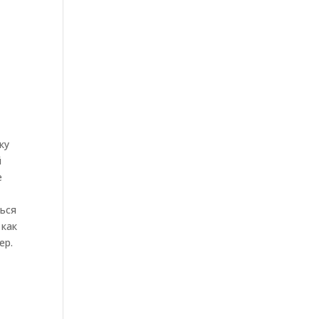
ку
й
е
ться
 как
ер.