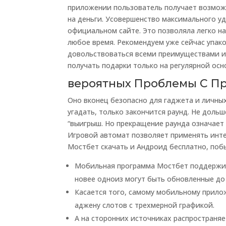
приложении пользователь получает возможн
на деньги. Усовершенство максимального у
официальном сайте. Это позволяла легко н
любое время. Рекомендуем уже сейчас упак
довольствоваться всеми преимуществами и
получать подарки только на регулярной ос
вероятных Проблемы С П
Оно вконец безопасно для гаджета и личны
угадать, только закончится раунд. Не доль
“выигрыш. Но прекращение раунда означает 
Игровой автомат позволяет применять инт
Мостбет скачать и Андроид бесплатно, по
Мобильная программа Мостбет поддержива
новее одноиз могут быть обновленные до 
Касается того, самому мобильному прил
аджену слотов с трехмерной графикой.
А на сторонних источниках распространяе