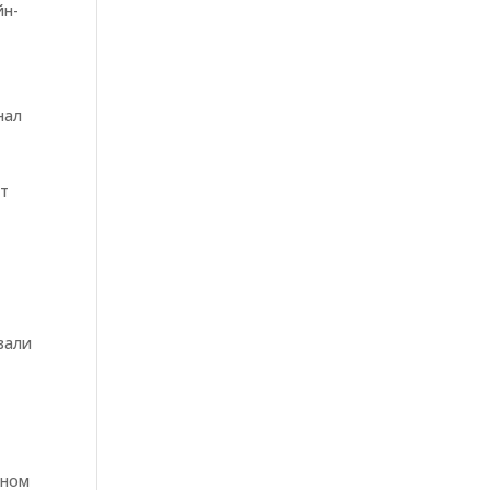
йн-
нал
ет
вали
ьном