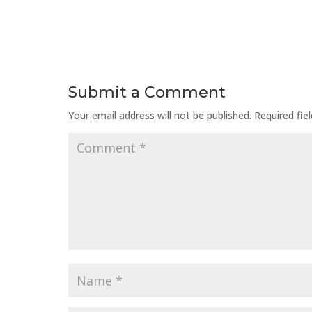
Submit a Comment
Your email address will not be published.
Required fie