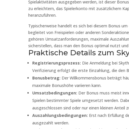
Spielaktivitäten ausgegeben werden, ist dieser Bonus d
zu erleichtern, das Spielerkonto mit zusätzlichem Ka
heranzuführen.
Typischerweise handelt es sich bei diesem Bonus um 
begleitet von Freispielen oder anderen Sonderaktion
gehören Umsatzanforderungen, maximale Auszahlungs
sicherstellen, dass man den Bonus optimal nutzt un
Praktische Details zum Sk
Registrierungsprozess:
Die Anmeldung bei Skytho
Verifizierung erfolgt die erste Einzahlung, die den B
Bonusbetrag:
Der Willkommensbonus beträgt häuf
maximale Bonushöhe variieren kann.
Umsatzbedingungen:
Der Bonus muss meist inner
Spielen bestimmter Spiele umgesetzt werden. Dabei
ausgeschlossen sind oder nur einen kleinen Anteil
Auszahlungsbedingungen:
Erst nach Erfüllung
ausgezahlt werden.