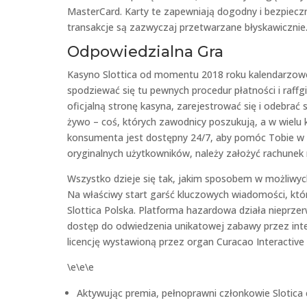
MasterCard. Karty te zapewniają dogodny i bezpiec
transakcje są zazwyczaj przetwarzane błyskawicznie
Odpowiedzialna Gra
Kasyno Slottica od momentu 2018 roku kalendarzoweg
spodziewać się tu pewnych procedur płatności i ra
oficjalną stronę kasyna, zarejestrować się i odebrać
żywo – coś, których zawodnicy poszukują, a w wielu
konsumenta jest dostępny 24/7, aby pomóc Tobie w k
oryginalnych użytkowników, należy założyć rachunek r
Wszystko dzieje się tak, jakim sposobem w możliwyc
Na właściwy start garść kluczowych wiadomości, któr
Slottica Polska. Platforma hazardowa działa nieprze
dostęp do odwiedzenia unikatowej zabawy przez int
licencję wystawioną przez organ Curacao Interactive
\e\e\e
Aktywując premia, pełnoprawni członkowie Slotic