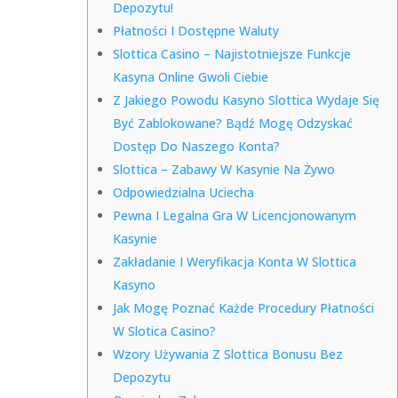
Depozytu!
Płatności I Dostępne Waluty
Slottica Casino – Najistotniejsze Funkcje
Kasyna Online Gwoli Ciebie
Z Jakiego Powodu Kasyno Slottica Wydaje Się
Być Zablokowane? Bądź Mogę Odzyskać
Dostęp Do Naszego Konta?
Slottica – Zabawy W Kasynie Na Żywo
Odpowiedzialna Uciecha
Pewna I Legalna Gra W Licencjonowanym
Kasynie
Zakładanie I Weryfikacja Konta W Slottica
Kasyno
Jak Mogę Poznać Każde Procedury Płatności
W Slotica Casino?
Wzory Używania Z Slottica Bonusu Bez
Depozytu