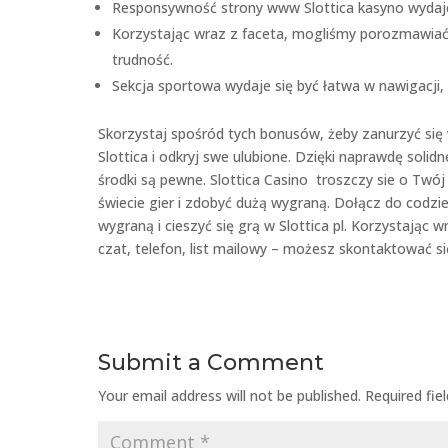
Responsywność strony www Slottica kasyno wydaje 
Korzystając wraz z faceta, mogliśmy porozmawiać 
trudność.
Sekcja sportowa wydaje się być łatwa w nawigacji,
Skorzystaj spośród tych bonusów, żeby zanurzyć s
Slottica i odkryj swe ulubione. Dzięki naprawdę so
środki są pewne. Slottica Casino troszczy sie o Twó
świecie gier i zdobyć dużą wygraną. Dołącz do codz
wygraną i cieszyć się grą w Slottica pl. Korzystając 
czat, telefon, list mailowy – możesz skontaktować s
Submit a Comment
Your email address will not be published.
Required fie