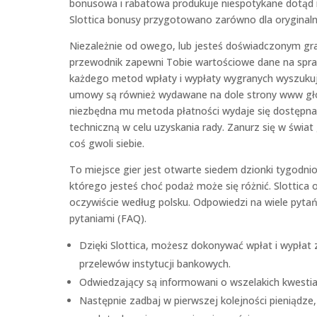
bonusowa i rabatowa produkuje niespotykane dotąd m
Slottica bonusy przygotowano zarówno dla oryginalny
Niezależnie od owego, lub jesteś doświadczonym g
przewodnik zapewni Tobie wartościowe dane na spraw
każdego metod wpłaty i wypłaty wygranych wyszukuj
umowy są również wydawane na dole strony www główne
niezbędna mu metoda płatności wydaje się dostępna
techniczną w celu uzyskania rady. Zanurz się w świat
coś gwoli siebie.
To miejsce gier jest otwarte siedem dzionki tygodni
którego jesteś choć podaż może się różnić. Slottica
oczywiście według polsku. Odpowiedzi na wiele pyta
pytaniami (FAQ).
Dzięki Slottica, możesz dokonywać wpłat i wypłat
przelewów instytucji bankowych.
Odwiedzający są informowani o wszelakich kwestiac
Następnie zadbaj w pierwszej kolejności pieniądz