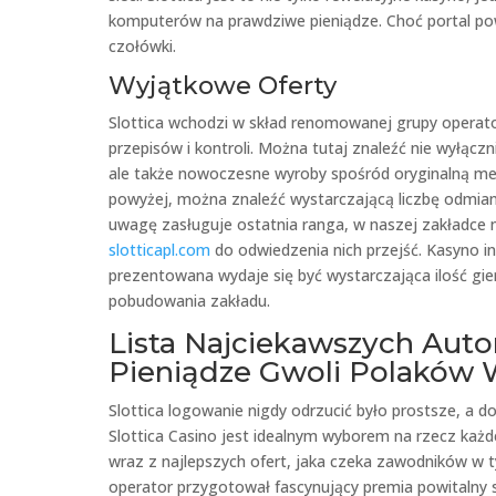
komputerów na prawdziwe pieniądze. Choć portal pows
czołówki.
Wyjątkowe Oferty
Slottica wchodzi w skład renomowanej grupy operato
przepisów i kontroli. Można tutaj znaleźć nie wyłącz
ale także nowoczesne wyroby spośród oryginalną mec
powyżej, można znaleźć wystarczającą liczbę odmian 
uwagę zasługuje ostatnia ranga, w naszej zakładce 
slotticapl.com
do odwiedzenia nich przejść. Kasyno i
prezentowana wydaje się być wystarczająca ilość gie
pobudowania zakładu.
Lista Najciekawszych Aut
Pieniądze Gwoli Polaków
Slottica logowanie nigdy odrzucić było prostsze, a 
Slottica Casino jest idealnym wyborem na rzecz każd
wraz z najlepszych ofert, jaka czeka zawodników w 
operator przygotował fascynujący premia powitalny 