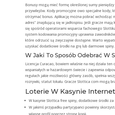
Bonusy mogą mieć formę określonej sumy pieniędzy 
przywilejów. Kody promocyjne owo specjalne kody, k
otrzymać bonus. Aplikację można pobrać wchodząc na 
adres” znajdującą się w jadłospisu. Jeśli gracze m
się spośród operatorami wsparcia fachowego Slottika 
system kodowania promocyjny uprawnia zawodników 
które odrzucić są zwyczajnie dostępne. Warto wypat
uzyskać dodatkowe środki na grę lub darmowe spiny.
W Jaki To Sposób Odebrać W S
Licencja Curacao, bowiem właśnie na niej działa ten
wspaniałych w hazardowym świecie i zapewnia odpowie
regułach jakie możliwości główny zasób, spełnia wszy
rozrywki, statut lokalu. Gracze Slottica com mogą brać
Loterie W Kasynie Intern
W kasynie Slottica free spiny, dodatkowe środki za
W jakimś przypadku partycypanci powinny skorzysta
własne profil poprzez stronę kopii.