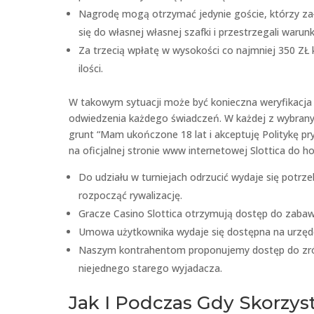
Nagrodę mogą otrzymać jedynie goście, którzy założy
się do własnej własnej szafki i przestrzegali waru
Za trzecią wpłatę w wysokości co najmniej 350 
ilości.
W takowym sytuacji może być konieczna weryfikacja t
odwiedzenia każdego świadczeń. W każdej z wybranyc
grunt “Mam ukończone 18 lat i akceptuję Politykę p
na oficjalnej stronie www internetowej Slottica do h
Do udziału w turniejach odrzucić wydaje się potrz
rozpocząć rywalizację.
Gracze Casino Slottica otrzymują dostęp do zabawy
Umowa użytkownika wydaje się dostępna na urzędo
Naszym kontrahentom proponujemy dostęp do zróżn
niejednego starego wyjadacza.
Jak I Podczas Gdy Skorzy