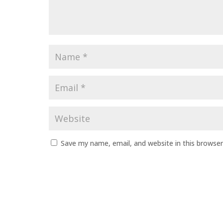
Save my name, email, and website in this browser