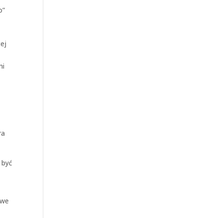
o”
ej
mi
ra
 być
awe