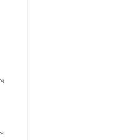
jną
 są