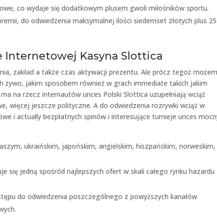
towe, co wydaje się dodatkowym plusem gwoli miłośników sportu.
emii, do odwiedzenia maksymalnej ilości siedemset złotych plus 25
 Internetowej Kasyna Slottica
ia, zakład a także czas aktywacji prezentu. Ale prócz tegoż może
hh żywo, jakim sposobem również w grach immediate takich jakim
ma na rzecz internautów unces Polski Slottica uzupełniają wciąż
e, więcej jeszcze polityczne. A do odwiedzenia rozrywki wciąż w
 i actually bezpłatnych spinów i interesujące turnieje unces moc
 naszym, ukraińskim, japońskim, angielskim, hiszpańskim, norweskim,
e się jedną spośród najlepszych ofert w skali całego rynku hazardu
stępu do odwiedzenia poszczególnego z powyższych kanałów
wych.