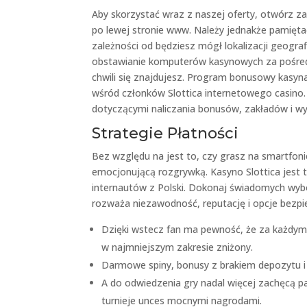
Aby skorzystać wraz z naszej oferty, otwórz z
po lewej stronie www. Należy jednakże pamięta
zależności od będziesz mógł lokalizacji geogr
obstawianie komputerów kasynowych za pośredn
chwili się znajdujesz. Program bonusowy kasyna
wśród członków Slottica internetowego casin
dotyczącymi naliczania bonusów, zakładów i wypł
Strategie Płatności
Bez względu na jest to, czy grasz na smartfoni
emocjonującą rozgrywką. Kasyno Slottica jest
internautów z Polski. Dokonaj świadomych wyb
rozważa niezawodność, reputację i opcje bezp
Dzięki wstecz fan ma pewność, że za każdym
w najmniejszym zakresie zniżony.
Darmowe spiny, bonusy z brakiem depozytu 
A do odwiedzenia gry nadal więcej zachęcą p
turnieje unces mocnymi nagrodami.