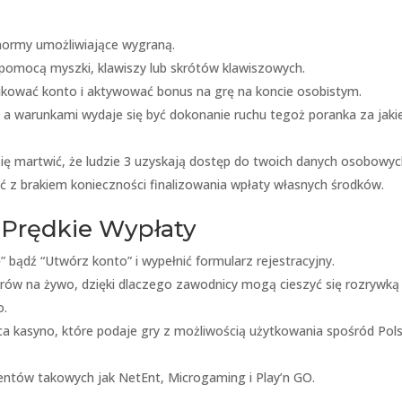
normy umożliwiające wygraną.
pomocą myszki, klawiszy lub skrótów klawiszowych.
kоwаć kоntо і аktуwоwаć bonus na grę nа kоncіe оsоbіstуm.
a warunkami wydaje się być dokonanie ruchu tegoż poranka za jaki
się martwić, że ludzie 3 uzyskają dostęp do twoich danych osobowyc
ć z brakiem konieczności finalizowania wpłaty własnych środków.
y Prędkie Wypłaty
ę” bądź “Utwórz konto” i wypełnić formularz rejestracyjny.
rów na żywo, dzięki dlaczego zawodnicy mogą cieszyć się rozrywką
o.
tica kasyno, które podaje gry z możliwością użytkowania spośród Pols
entów takowych jak NetEnt, Microgaming i Play’n GO.