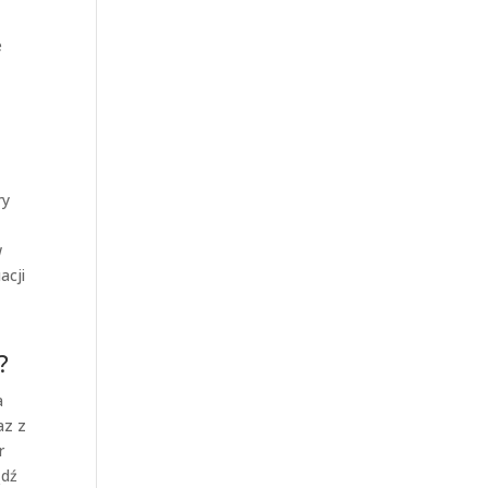
e
ry
w
acji
?
a
az z
r
ądź