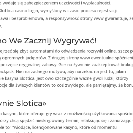
wydaje się zabezpieczeniem uczciwości i wypłacalności.
ottica casino login, wymyślony w czasie procesu rejestracji.
t żwawa i bezproblemowa, a responsywność strony www gwarantuje, ż
.
ino We Zacznij Wygrywać!
ozejrzeć się zbyt automatami do odwiedzenia rozrywki online, szczeg
ią ogromnych jackpotów. Z drugiej strony www ewentualne spóźnieni
zpoczęcie oryginalnej zabawy. Gier na żywo nie zaakceptować brakuj
lackjack. Nie ma żadnego motywu, aby narzekać na jest to, jakim
 kasyna Slottica. Jest owo szczególnie ważne gwoli ludzi, którzy
ocje dla świeżych klientów to coś zwykłego, ale pamiętajmy, że bon
nie Slotica»
ca kasyno, które oferuje gry wraz z możliwością użytkowania spośró
którzy chcą spędzić nieskrępowany termin, relaksując się i zanurzając
 able to” “wiodące, licencjonowane kasyno, które od momentu