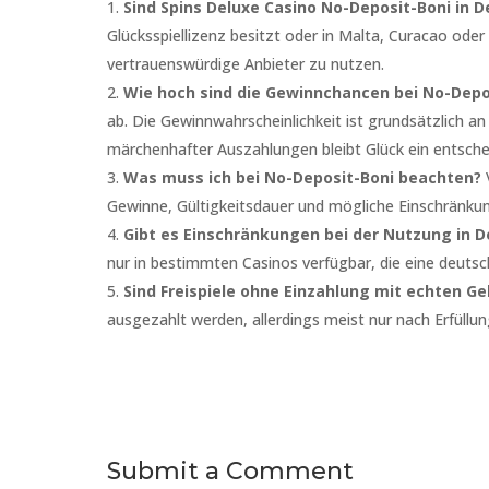
Sind Spins Deluxe Casino No-Deposit-Boni in D
Glücksspiellizenz besitzt oder in Malta, Curacao oder a
vertrauenswürdige Anbieter zu nutzen.
Wie hoch sind die Gewinnchancen bei No-Depo
ab. Die Gewinnwahrscheinlichkeit ist grundsätzlich
märchenhafter Auszahlungen bleibt Glück ein entsche
Was muss ich bei No-Deposit-Boni beachten?
Gewinne, Gültigkeitsdauer und mögliche Einschränku
Gibt es Einschränkungen bei der Nutzung in 
nur in bestimmten Casinos verfügbar, die eine deutsc
Sind Freispiele ohne Einzahlung mit echten 
ausgezahlt werden, allerdings meist nur nach Erfüll
Submit a Comment