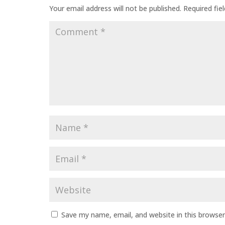
Your email address will not be published.
Required fie
Save my name, email, and website in this browser