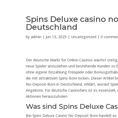
Spins Deluxe casino n
Deutschland
by
admin
|
Jun 13, 2025
|
Uncategorized
|
0 comme
Der deutsche Markt für Online-Casinos wächst steti
neue Spieler anzuziehen und bestehende Kunden zu b
ohne eigene Einzahlung Freispiele oder Bonusguthaben
die mit attraktiven Spins-Boni locken. Dieser Artikel
No-Deposit-Boni in Deutschland, erklärt, worauf Spiele
Angebote. Für deutsche Casinofans ist es essenziell
Aktionen herauszuholen.
Was sind Spins Deluxe Ca
Bei Spins Deluxe Casino No-Deposit-Boni handelt es