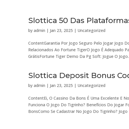
Slottica 50 Das Plataforma
by
admin
|
Jan 23, 2025
|
Uncategorized
ContentGarantia Por Jogo Seguro Pelo Jogar Jogo Do
Relacionados Ao Fortune TigerO Jogo É Adequado Par
GrátisFortune Tiger Demo Da Pg Soft: Jogue O Jogo..
Slottica Deposit Bonus C
by
admin
|
Jan 23, 2025
|
Uncategorized
ContentEi, O Cassino Da Bons É Uma Excelente E Nov
Funciona O Jogo Do Tigrinho? Benefícios Do Jogar F
BonsComo Se Cadastrar No Jogo Do Tigrinho? Jogo D