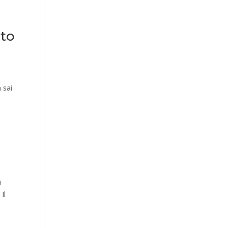
uto
 sai
i
Il