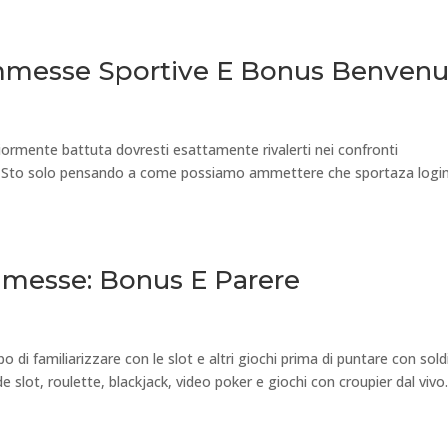
mmesse Sportive E Bonus Benven
iormente battuta dovresti esattamente rivalerti nei confronti
se. Sto solo pensando a come possiamo ammettere che sportaza login
mmesse: Bonus E Parere
i familiarizzare con le slot e altri giochi prima di puntare con sold
de slot, roulette, blackjack, video poker e giochi con croupier dal vivo. 