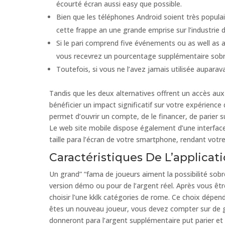
écourté écran aussi easy que possible.
Bien que les téléphones Android soient très popula
cette frappe an une grande emprise sur l’industrie d
Si le pari comprend five événements ou as well as 
vous recevrez un pourcentage supplémentaire sobr
Toutefois, si vous ne l’avez jamais utilisée auparava
Tandis que les deux alternatives offrent un accès aux
bénéficier un impact significatif sur votre expérience
permet d’ouvrir un compte, de le financer, de parier 
Le web site mobile dispose également d’une interface
taille para l’écran de votre smartphone, rendant votre
Caractéristiques De L’applicat
Un grand” “fama de joueurs aiment la possibilité sobre
version démo ou pour de l’argent réel. Après vous êtr
choisir l’une kklk catégories de rome. Ce choix dépend
êtes un nouveau joueur, vous devez compter sur de 
donneront para l’argent supplémentaire put parier et 