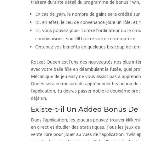
traitera durante détail du programme de bonus 1win, 
En cas de gain, le nombre de gains sera crédité sur 
Ici, en effet, le lieu de convenance joue un rôle, et
Ici, vous pouvez jouer contre l’ordinateur ou le cr
combinaisons, soit fill battre votre contemptrice.
Obtenez vos benefits en quelques beacoup de temps 
Rocket Queen est l’une des nouveautés nos plus inté
avec votre belle fille en déambulant la fusée, quel pr
Mécanique de jeu easy ne vous assist pas à apprendre
Queen sera en mesure de appréhender beaucoup de amat
l’application, tu devras passer doble le deuxième proce
déjà un.
Existe-t-il Un Added Bonus De 
Dans l’application, les joueurs pouvez trouver kklk mi
en direct et étudier des statistiques. Tous les jeux d
vente libre pour jouer au vues de l’application. 1win 