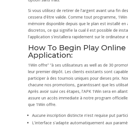
Si vous utilisez de retirer de l’argent avant una fin 
cessera d’être valide. Comme tout programme, 1Win PC
mémoire disponible depuis que le plan est installé en a
discretos, ce qui signifie la cual il est possible de ins
l’application s’installera rapidement sur le ordinateur
How To Begin Play Online
Application:
1Win offre” “à ses utilisateurs as well as de 30 promo
leur premier dépôt. Les clients existants sont capab
participer à des tournois uniques pour dieses prix. No
chacune nos promotions, garantissant que les utilis
Après avoir suivi ces étapes, l’APK 1Win sera en allant
assure un accès immediate à notre program officielle
que 1Win offre.
Aucune inscription distincte n’est requise put parti
L’interface s’adapte automatiquement aux paramètr