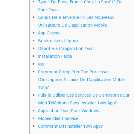
Types De Paris, France Chez La Société De
Paris 1win
Bonus De Bienvenue Fill Les Nouveaux
Utilisateurs De L’application Mobile
App Casino
Bookmakers Légaux
Dépôt Via L’application 1win
Installation Facile
Ios
Comment Compléter The Processus
D’inscription À L’aide De L’application Mobile
1win?
Puis-je Utiliser Les Services De L’entreprise Sur
Mon Téléphone Sans Installer 1win App?
Application 1win Pour Windows
Mobile Client Service
Comment Désinstaller 1win App?