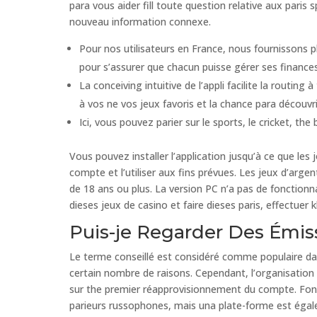
para vous aider fill toute question relative aux paris
nouveau information connexe.
Pour nos utilisateurs en France, nous fournissons 
pour s’assurer que chacun puisse gérer ses finances
La conceiving intuitive de l’appli facilite la routin
à vos ne vos jeux favoris et la chance para découvri
Ici, vous pouvez parier sur le sports, le cricket, the 
Vous pouvez installer l’application jusqu’à ce que le
compte et l’utiliser aux fins prévues. Les jeux d’argen
de 18 ans ou plus. La version PC n’a pas de fonctionna
dieses jeux de casino et faire dieses paris, effectuer k
Puis-je Regarder Des Émiss
Le terme conseillé est considéré comme populaire dans
certain nombre de raisons. Cependant, l’organisation
sur the premier réapprovisionnement du compte. Fo
parieurs russophones, mais una plate-forme est égale