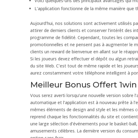
Voici quelques-uns des principaux avantages qui mon
L’application fonctionne de la même manière que t
Aujourd’hui, nos solutions sont activement utilisés pa
attirer de derniers clients et conserver l’intérêt des 
programme de fidélité. Cependant, toutes les comp
promotionnelles et ne pensent pas à augmenter le mo
clients un reward de bienvenue en allant sur le réap
Si les joueurs devez effectuer el dépôt ou algun retrait
du site Web. C’est tout de même rapide et les joue
aurez constamment votre téléphone intelligent à por
Meilleur Bonus Offert 1win
Vous serez averti lorsqu’une nouvelle version sobre l’
automatique et l’application est à nouveau prête à l’
mêmes éléments de design and style et les mêmes coul
reprend chaque les fonctionnalités du site et contie
une large sélection d’événements pour le basket-ball, le
amusements célèbres. La dernière version du consume
option sans frais.