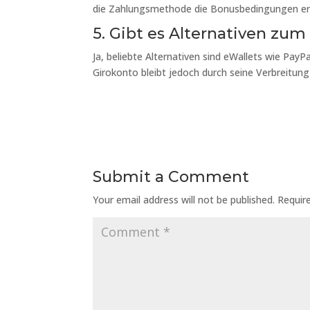
die Zahlungsmethode die Bonusbedingungen erf
5. Gibt es Alternativen zu
Ja, beliebte Alternativen sind eWallets wie PayP
Girokonto bleibt jedoch durch seine Verbreitun
Submit a Comment
Your email address will not be published.
Requir