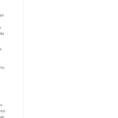
eri
n
mda
yı
ino,
e
Bu
tesi
dan