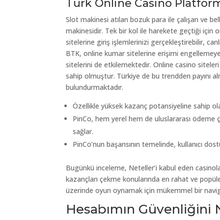
Türk Online Casino Platforml
Slot makinesi atılan bozuk para ile çalışan ve b
makinesidir. Tek bir kol ile harekete geçtiği için 
sitelerine giriş işlemlerinizi gerçekleştirebilir, c
BTK, online kumar sitelerine erişimi engellemeye
sitelerini de etkilemektedir. Online casino sitel
sahip olmuştur. Türkiye de bu trendden payını alm
bulundurmaktadır.
Özellikle yüksek kazanç potansiyeline sahip ola
PinCo, hem yerel hem de uluslararası ödeme çöz
sağlar.
PinCo’nun başarısının temelinde, kullanıcı dost
Bugünkü inceleme, Neteller’i kabul eden casinola
kazançları çekme konularında en rahat ve popüler 
üzerinde oyun oynamak için mükemmel bir navig
Hesabımın Güvenliğini N