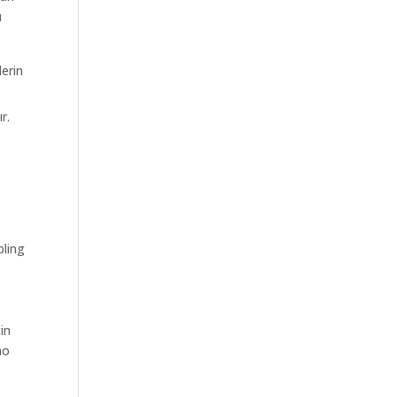
ı
lerin
r.
bling
in
no