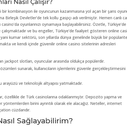
arı Nasıl Çalışır?
elli bir kombinasyon ile oyuncunun kazanmasına yol açan bir şans oyun
ona Birleşik Devletler’de tek kollu gaspçı adı verilmiştir. Hemen canlı c
anlı casino’da oyunlarınızı oynamaya başlayabilirsiniz. Özetle, Türkiye’de
 çalışmaktadır ve bu engeller, Türkiye’de faaliyet gösteren online cas
eri yani kumar sektörü, son yıllarda dünya genelinde büyük bir popülarit
akta ve kendi içinde güvenilir online casino sitelerinin adresleri
n jackpot slotları, oyuncular arasında oldukça popülerdir.
ümleri sunarak, kullanıcıların işlemlerini güvenle gerçekleştirmesini
u arayüzü ve teknolojik altyapısı yatmaktadır.
r, özellikle de Türk casinolarına odaklanmıştır. Depozito yapma ve
yöntemlerden birini ayrıntılı olarak ele alacağız. Neteller, internet
ation cüzdandır.
asıl Sağlayabilirim?