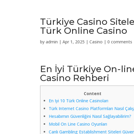
Türkiye Casino Sitele
Türk Online Casino
by
admin
|
Apr 1, 2025
|
Casino
|
0 comments
En İyi Türkiye On-li
Casino Rehberi
Content
En Iyi 10 Türk Online Casinoları
Türk Internet Casino Platformları Nasıl Çalış
Hesabımın Güvenliğini Nasıl Sağlayabilirim?
Mobil On Line Casino Oyunları
Canlı Gambling Establishment Siteleri Güveni