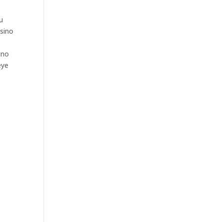
u
asino
ino
eye