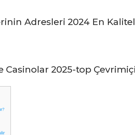
rinin Adresleri 2024 En Kalitel
ne Casinolar 2025-top Çevrimiç
ır?
lir