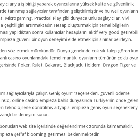
cılarıyla iş birliği yaparak oyuncularına yüksek kalite ve güvenilirlik
 tanınmış sağlayıcılar tarafından geliştirilmiştir ve bu weil oyunların
, Microgaming, Practical Play gibi dünyaca ünlü sağlayıcılar, Vivi
 çeşitliliğini artırmaktadır. Hesap oluşturmak için temel bilgilerin
 yapıldıktan sonra kullanıcılar hesaplarını aktif very good getirebilir
eza güvenli bir oyun deneyimi elde etmek için sınırlar belirleyin.
liğinden söz etmek mümkündür. Dünya genelinde çok sık talep gören ku
r. Canlı casino oyunlarındaki temel mantık, oyunların tümünün çoklu oy
içerisinde Poker, Rulet, Bakarat, Blackjack, Holdem, Dragon Tiger ve
ım sağlayıcılarıyla çalışır. Geniş oyun” “seçenekleri, güvenli ödeme
PinCo, online casino empieza bahis dünyasında Türkiye’nin önde gele
rn teknolojilerle donatılmış altyapısı empieza geniş oyun seçenekleriy
zançlı bir deneyim sunar.
onusları web site içerisinde değerlendirmek zorunda kalmamalıdır.
empieza şeffaf blooming getirmesi beklenmektedir.