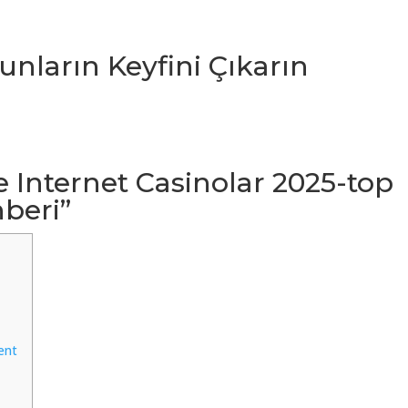
unların Keyfini Çıkarın
s
e Internet Casinolar 2025-top
hberi”
ent