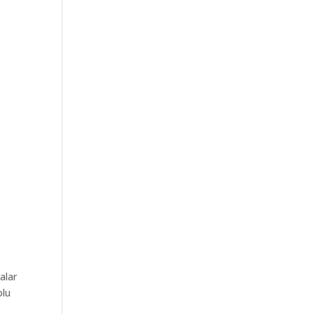
alar
olu