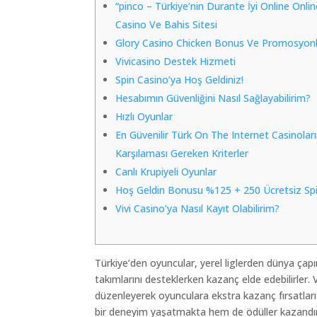
“pinco – Türkiye’nin Durante İyi Online Onli
Casino Ve Bahis Sitesi
Glory Casino Chicken Bonus Ve Promosyon
Vivicasino Destek Hizmeti
Spin Casino’ya Hoş Geldiniz!
Hesabımın Güvenliğini Nasıl Sağlayabilirim?
Hızlı Oyunlar
En Güvenilir Türk On The Internet Casinoları
Karşılaması Gereken Kriterler
Canlı Krupiyeli Oyunlar
Hoş Geldin Bonusu %125 + 250 Ücretsiz Sp
Vivi Casino’ya Nasıl Kayıt Olabilirim?
Türkiye’den oyuncular, yerel liglerden dünya çapı
takımlarını desteklerken kazanç elde edebilirler. V
düzenleyerek oyunculara ekstra kazanç fırsatları
bir deneyim yaşatmakta hem de ödüller kazandırm