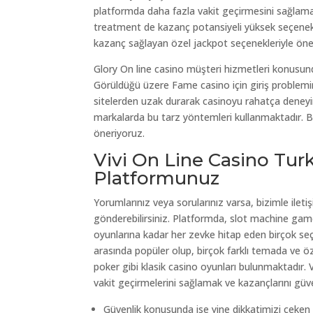
platformda daha fazla vakit geçirmesini sağlama
treatment de kazanç potansiyeli yüksek seçenekl
kazanç sağlayan özel jackpot seçenekleriyle öne
Glory On line casino müşteri hizmetleri konusunda
Görüldüğü üzere Fame casino için giriş problemi
sitelerden uzak durarak casinoyu rahatça deneyiml
markalarda bu tarz yöntemleri kullanmaktadır. Bu 
öneriyoruz.
Vivi On Line Casino Tur
Platformunuz
Yorumlarınız veya sorularınız varsa, bizimle ilet
gönderebilirsiniz. Platformda, slot machine gam
oyunlarına kadar her zevke hitap eden birçok seçe
arasında popüler olup, birçok farklı temada ve ö
poker gibi klasik casino oyunları bulunmaktadır. V
vakit geçirmelerini sağlamak ve kazançlarını güv
Güvenlik konusunda ise yine dikkatimizi çeken