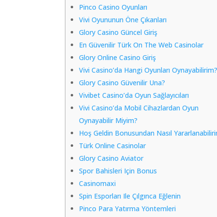
Pinco Casino Oyunları
Vivi Oyununun Öne Çıkanları
Glory Casino Güncel Giriş
En Güvenilir Türk On The Web Casinolar
Glory Online Casino Giriş
Vivi Casino’da Hangi Oyunları Oynayabilirim
Glory Casino Güvenilir Una?
Vivibet Casino’da Oyun Sağlayıcıları
Vivi Casino’da Mobil Cihazlardan Oyun
Oynayabilir Miyim?
Hoş Geldin Bonusundan Nasıl Yararlanabilir
Türk Online Casinolar
Glory Casino Aviator
Spor Bahisleri Için Bonus
Casinomaxi
Spin Esporları Ile Çılgınca Eğlenin
Pinco Para Yatırma Yöntemleri