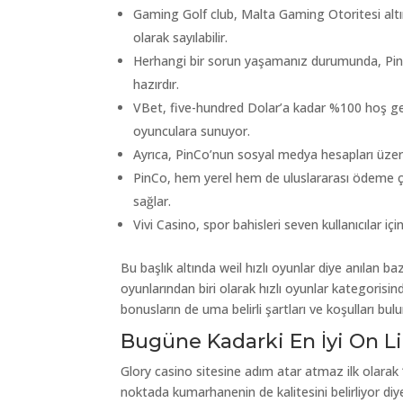
Gaming Golf club, Malta Gaming Otoritesi altın
olarak sayılabilir.
Herhangi bir sorun yaşamanız durumunda, PinC
hazırdır.
VBet, five-hundred Dolar’a kadar %100 hoş g
oyunculara sunuyor.
Ayrıca, PinCo’nun sosyal medya hesapları üze
PinCo, hem yerel hem de uluslararası ödeme çöz
sağlar.
Vivi Casino, spor bahisleri seven kullanıcılar i
Bu başlık altında weil hızlı oyunlar diye anılan ba
oyunlarından biri olarak hızlı oyunlar kategorisin
bonusların de uma belirli şartları ve koşulları bu
Bugüne Kadarki En İyi On L
Glory casino sitesine adım atar atmaz ilk olarak “
noktada kumarhanenin de kalitesini belirliyor diye