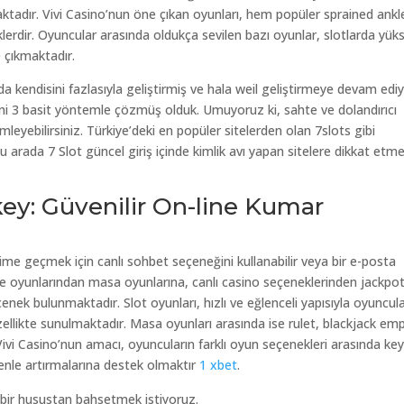
ktadır. Vivi Casino’nun öne çıkan oyunları, hem popüler sprained ankl
erdir. Oyuncular arasında oldukça sevilen bazı oyunlar, slotlarda yük
 çıkmaktadır.
 kendisini fazlasıyla geliştirmiş ve hala weil geliştirmeye devam ediy
ni 3 basit yöntemle çözmüş olduk. Umuyoruz ki, sahte ve dolandırıcı
eyebilirsiniz. Türkiye’deki en popüler sitelerden olan 7slots gibi
arada 7 Slot güncel giriş içinde kimlik avı yapan sitelere dikkat etme
key: Güvenilir On-line Kumar
işime geçmek için canlı sohbet seçeneğini kullanabilir veya bir e-posta
e oyunlarından masa oyunlarına, canlı casino seçeneklerinden jackpo
nek bulunmaktadır. Slot oyunları, hızlı ve eğlenceli yapısıyla oyuncul
zellikte sunulmaktadır. Masa oyunları arasında ise rulet, blackjack em
ivi Casino’nun amacı, oyuncuların farklı oyun seçenekleri arasında keyi
enle artırmalarına destek olmaktır
1 xbet
.
 bir husustan bahsetmek istiyoruz.