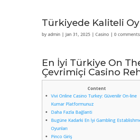
Türkiyede Kaliteli Oy
by
admin
|
Jan 31, 2025
|
Casino
|
0 comment
En İyi Türkiye On Th
Çevrimiçi Casino Re
Content
Vivi Online Casino Turkey: Güvenilir On-line
Kumar Platformunuz
Daha Fazla Bağlanti
Bugüne Kadarki En İyi Gambling Establishm
Oyunları
Pinco Giriş