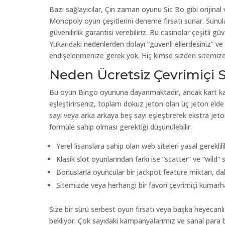
Bazı sağlayıcılar, Çin zaman oyunu Sic Bo gibi orijinal
Monopoly oyun çeşitlerini deneme fırsatı sunar. Sunula
güvenilirlik garantisi verebiliriz. Bu casinolar çeşitli güven
Yukarıdaki nedenlerden dolayı “güvenli ellerdesiniz” 
endişelenmenize gerek yok. Hiç kimse sizden sitemiz
Neden Ücretsiz Çevrimiçi S
Bu oyun Bingo oyununa dayanmaktadır, ancak kart kaz
eşleştirirseniz, toplam dokuz jeton olan üç jeton elde
sayı veya arka arkaya beş sayı eşleştirerek ekstra jeto
formüle sahip olması gerektiği düşünülebilir.
Yerel lisanslara sahip olan web siteleri yasal gereklil
Klasik slot oyunlarından farkı ise “scatter” ve “wild”
Bonuslarla oyuncular bir jackpot feature miktarı, d
Sitemizde veya herhangi bir favori çevrimiçi kumarha
Size bir sürü serbest oyun fırsatı veya başka heyecanl
bekliyor. Çok sayıdaki kampanyalarımız ve sanal para 