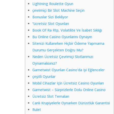
Lightning Roulette Oyun
çevrimiçi Bir Slot Machine Seçin
Bonuslar Sizi Bekliyor
“ücretsiz Slot Oyunları
Book Of Ra Rtp, Volatilite Ve İsabet Sıklığı
Bu Online Casino Oyunlarını Oynayın
Sitenizi Kullanırken Hiçbir Ödeme Yapmama
Durumu Gerçekten Doğru Mu?
Neden Ücretsiz Çevrimiçi Slotlarımızı
Oynamalısınız?
Gametwist Oyunları Casino’da Iyi Eğlenceler
çeşitli Oyunlar
Mobil Cihazlar Için Ücretsiz Casino Oyunları
Gametwist – Sürprizlerle Dolu Online Casino
Ücretsiz Slot Temaları
Canlı Krupiyelerle Oynarken Dürüstlük Garantisi
Rulet