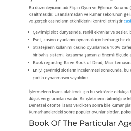
Bu düzenleyicinin adı Filipin Oyun ve Eğlence Kurumu
kısaltmasıdır. Lisanslamadan ve kumar sekörünün geli
ve gerçek casinoların etkinliklerini kontrol etmiştir
cas
Çevrimiçi slot dünyasında, renkli ekranlar ve sesler,
Evet, casino oyunlarını oynamak için herhangi bir ek
Stratejilerin kullanımı casino oyunlarında 100% zafe
bir bahis sistemi, kazanma şansınızı önemli ölçüde art
Book regarding Ra ve Book of Dead, Mısır temasına
En iyi çevrimiçi slotların incelenmesi sonucunda, bu 
çarkla oynanmasını sayabiliriz.
İşletmelerin lisans alabilmek için bu sektörde olduk
düşük vergi oranları vardır. Bir işletmenin bilinirliğine
Denetsel otorite lisans verdikten sonra bile kumar plat
Kumarhanelerdeki sobre popüler oyunlar slotlar, poker 
Book Of The Particular Ag