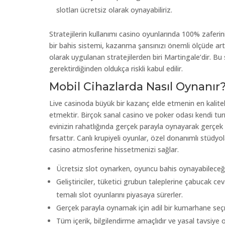
slotları ücretsiz olarak oynayabiliriz.
Stratejilerin kullanımı casino oyunlarında 100% zaferi
bir bahis sistemi, kazanma şansınızı önemli ölçüde artır
olarak uygulanan stratejilerden biri Martingale’dir. Bu 
gerektirdiğinden oldukça riskli kabul edilir.
Mobil Cihazlarda Nasıl Oynanır
Live casinoda büyük bir kazanç elde etmenin en kalitel
etmektir. Birçok sanal casino ve poker odası kendi turn
evinizin rahatlığında gerçek parayla oynayarak gerçek
fırsattır. Canlı krupiyeli oyunlar, özel donanımlı stüdy
casino atmosferine hissetmenizi sağlar.
Ücretsiz slot oynarken, oyuncu bahis oynayabileceği 
Geliştiriciler, tüketici grubun taleplerine çabucak c
temalı slot oyunlarını piyasaya sürerler.
Gerçek parayla oynamak için adil bir kumarhane seç
Tüm içerik, bilgilendirme amaçlıdır ve yasal tavsiy