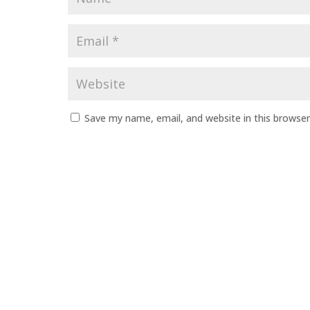
Save my name, email, and website in this browser