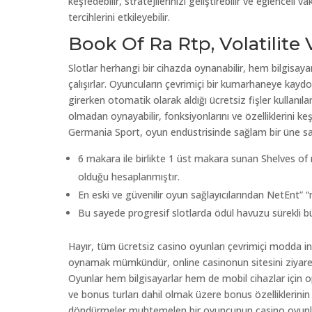
keşfedebilir, stratejilerinizi geliştirebilir ve eğlenceli 
tercihlerini etkileyebilir.
Book Of Ra Rtp, Volatilite V
Slotlar herhangi bir cihazda oynanabilir, hem bilgisayar
çalışırlar. Oyuncuların çevrimiçi bir kumarhaneye kay
girerken otomatik olarak aldığı ücretsiz fişler kullanıla
olmadan oynayabilir, fonksiyonlarını ve özelliklerini keşf
Germania Sport, oyun endüstrisinde sağlam bir üne sah
6 makara ile birlikte 1 üst makara sunan Shelves
olduğu hesaplanmıştır.
En eski ve güvenilir oyun sağlayıcılarından NetEnt” 
Bu sayede progresif slotlarda ödül havuzu sürekli 
Hayır, tüm ücretsiz casino oyunları çevrimiçi modda in
oynamak mümkündür, online casinonun sitesini ziyaret
Oyunlar hem bilgisayarlar hem de mobil cihazlar için o
ve bonus turları dahil olmak üzere bonus özelliklerini
döndürmeler muhtemelen bir oyuncunun casino oyunların