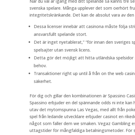
När du väl är igång med ditt spelande så känns tre se
svenska spelare. Många upplever det som oerhört frust
integritetskränkande. Det kan de absolut vara av den 
Dessa licenser innebär att casinona måste följa stri
ansvarsfullt spelande stort.
Det är inget nyetablerat,” “för innan den sveriges s
spelsajter utan svensk licens.
Detta gör det möjligt att hitta utländska spelsidor
behov.
Transaktioner right up until å från on the web casi
säkerhet.
För dig och gillar den kombinationen är Spassino Casino
Spassino erbjuder en del spännande odds ni inte kan h
utav det mytomspunna Las Vegas, med allt från poker
spel från ledande utvecklare erbjuder casinot en riked
något som faller dem we smaken. Vegaz Gambling est
uttagstider för mångfaldiga betalningsmetoder. För 