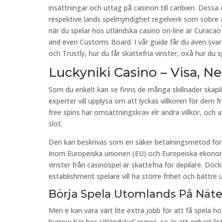
insättningar och uttag på casinon till caribien. Dessa 
respektive lands spelmyndighet regelverk som sobre är
när du spelar hos utländska casino on-line är Curac
and even Customs Board. I vår guide får du även sva
och Trustly, hur du får skattefria vinster, oxå hur du 
Luckyniki Casino – Visa, Ne
Som du enkelt kan se finns de många skillnader skapli
experter vill upplysa om att lyckas villkoren för dem fre
free spins har omsättningskrav elr andra villkor, och
slot.
Den kan beskrivas som en säker betalningsmetod för ca
Inom Europeiska unionen (EU) och Europeiska ekonom
vinster från casinospel är skattefria för depilare. Dock
establishment spelare vill ha större frihet och bättre 
Börja Spela Utomlands På Näte
Men e kan vara värt lite extra jobb för att få spela h
burrow här hos UtländskaCasinos. se är att enbart li