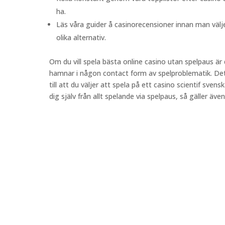
ha.
Läs våra guider å casinorecensioner innan man välje
olika alternativ.
Om du vill spela bästa online casino utan spelpaus är de
hamnar i någon contact form av spelproblematik. Det 
till att du väljer att spela på ett casino scientif sve
dig själv från allt spelande via spelpaus, så gäller ä