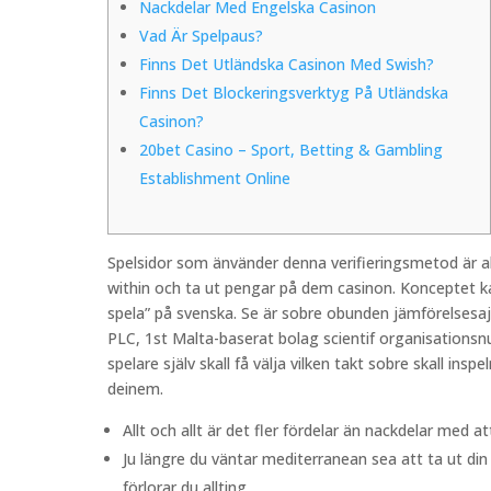
Nackdelar Med Engelska Casinon
Vad Är Spelpaus?
Finns Det Utländska Casinon Med Swish?
Finns Det Blockeringsverktyg På Utländska
Casinon?
20bet Casino – Sport, Betting & Gambling
Establishment Online
Spelsidor som änvänder denna verifieringsmetod är all
within och ta ut pengar på dem casinon. Konceptet kal
spela” på svenska. Se är sobre obunden jämförelsesa
PLC, 1st Malta-baserat bolag scientif organisationsn
spelare själv skall få välja vilken takt sobre skall in
deinem.
Allt och allt är det fler fördelar än nackdelar med at
Ju längre du väntar mediterranean sea att ta ut din
förlorar du allting.