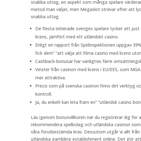
snabba uttag, en aspekt som många spelare värderar hö
metod man väljer, men Megaslot strävar efter att ly
snabba uttag.
De flesta initierade sveriges spelare tycker att jus
licens, jämfört med ett utländskt casino.
Enligt en rapport från Spelinspektionen uppgav 39%
fick dem” “att välja att filma casino med licens uto
Cashback-bonusar har vanligtvis färre omsättnings
Vinster från casinon med licens i EU/EES, som MGA 
mer attraktiva.
Precis som på svenska casinon finns det verktyg och
kontroll.
Ja, du enkelt kan leta fram en” “utländsk casino bo
Läs igenom bonusvillkoren när du registrerar dig för a
rekommendera spelbolag och utländska casinon som mi
våra förutbestämda krav. Dessutom utgår vi allt från 
utländska gambling establishment online. Det gör att 