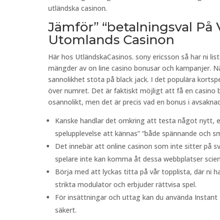
utländska casinon.
Jämför” “betalningsval P
Utomlands Casinon
Här hos UtländskaCasinos. sony ericsson så har ni lis
mängder av on line casino bonusar och kampanjer. Nä
sannolikhet stöta på black jack. I det populära kortsp
över numret. Det är faktiskt möjligt att få en casino
osannolikt, men det är precis vad en bonus i avsaknad
Kanske handlar det omkring att testa något nytt, el
spelupplevelse att kännas” “både spännande och sm
Det innebär att online casinon som inte sitter på sve
spelare inte kan komma åt dessa webbplatser scient
Börja med att lyckas titta på vår topplista, där ni ha
strikta modulator och erbjuder rättvisa spel.
För insättningar och uttag kan du använda Instant
säkert.