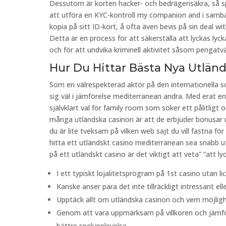
Dessutom är korten hacker- och bedrägerisäkra, så sp
att utföra en KYC-kontroll my companion and i samban
kopia på sitt ID-kort, å ofta även bevis på sin deal w
Detta är en process för att säkerställa att lyckas lycka
och för att undvika kriminell aktivitet såsom pengatvä
Hur Du Hittar Bästa Nya Utlän
Som en välrespekterad aktör på den internationella s
sig väl i jämförelse mediterranean andra. Med erat 
självklart val för family room som söker ett pålitli
många utländska casinon är att de erbjuder bonusar uta
du är lite tveksam på vilken web sajt du vill fastna fö
hitta ett utländskt casino mediterranean sea snabb u
på ett utländskt casino är det viktigt att veta” “att l
I ett typiskt lojalitetsprogram på 1st casino utan l
Kanske anser para det inte tillräckligt intressant ell
Upptäck allt om utländska casinon och vem möjligh
Genom att vara uppmärksam på villkoren och jämfö
bättre spelupplevelse.