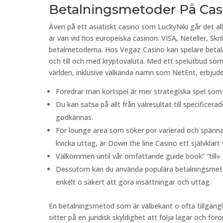
Betalningsmetoder På Cas
Även på ett asiatiskt casino som LuckyNiki går det a
är van vid hos europeiska casinon. VISA, Neteller, Skri
betalmetoderna. Hos Vegaz Casino kan spelare betala 
och till och med kryptovaluta. Med ett spelutbud som
världen, inklusive välkända namn som NetEnt, erbjude
Föredrar man kortspel är mer strategiska spel som b
Du kan satsa på allt från valresultat till specifice
godkännas.
För lounge area som söker por varierad och spänn
kvicka uttag, är Down the line Casino ett självklart 
Välkommen until vår omfattande guide book” “till» 
Dessutom kan du använda populära betalningsmetod
enkelt o säkert att göra insättningar och uttag.
En betalningsmetod som är välbekant o ofta tillgängl
sitter på en juridisk skyldighet att följa lagar och f