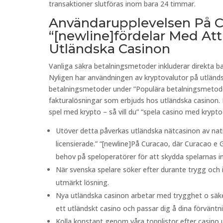
transaktioner slutföras inom bara 24 timmar.
Användarupplevelsen På C
“[newline]fördelar Med At
Utländska Casinon
Vanliga säkra betalningsmetoder inkluderar direkta b
Nyligen har användningen av kryptovalutor på utländsk
betalningsmetoder under ”Populära betalningsmetoder
fakturalösningar som erbjuds hos utländska casinon. 
spel med krypto – så vill du” “spela casino med krypt
Utöver detta påverkas utländska nätcasinon av natio
licensierade.” “[newline]På Curacao, där Curacao e 
behov på speloperatörer för att skydda spelarnas i
När svenska spelare söker efter durante trygg och 
utmärkt lösning.
Nya utländska casinon arbetar med trygghet o säker
ett utländskt casino och passar dig å dina förväntn
Kolla konstant genom våra topplistor efter casino u