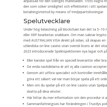
anpassad för den sveriges marknaden. Trots några min
den som söker smidighet och effektivitet i sitt spela
betalningsmetod by means of tredjepartslösningar.
Spelutvecklare
Under hög belastning på blockchain kan det ta 5–10 
eller XRP bearbetas snabbare. Om man saknar krypto i
med AUSTRALIAN VISA direkt på sidan, så skapas en B
utländska on line casino utan svensk licens är det vital
2023 introducerade Spelinspektionen nya lagar och på
Eller kanske spel från en speciell leverantör eller 
De enda nackdelarna är att ej alla casinon accepterar
Genom att utföra specialist och kontroller innehålle
göra ett säkert val när man börjar spela på ett onli
Men om du spelar på ett on line casino utan Spelp
skatta på dina vinster.
Här hittar du mer information om den procedur vi a
Sammanfattningsvis har förändringen i Trustlys poli