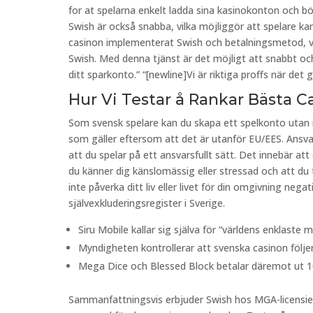
for at spelarna enkelt ladda sina kasinokonton och b
Swish är också snabba, vilka möjliggör att spelare kan
casinon implementerat Swish och betalningsmetod, vi
Swish. Med denna tjänst är det möjligt att snabbt och
ditt sparkonto.” “[newline]Vi är riktiga proffs när det 
Hur Vi Testar å Rankar Bästa C
Som svensk spelare kan du skapa ett spelkonto utan 
som gäller eftersom att det är utanför EU/EES. Ansvar
att du spelar på ett ansvarsfullt sätt. Det innebär att 
du känner dig känslomässig eller stressad och att du 
inte påverka ditt liv eller livet för din omgivning nega
självexkluderingsregister i Sverige.
Siru Mobile kallar sig själva för “världens enklaste m
Myndigheten kontrollerar att svenska casinon följ
Mega Dice och Blessed Block betalar däremot ut 
Sammanfattningsvis erbjuder Swish hos MGA-licensier