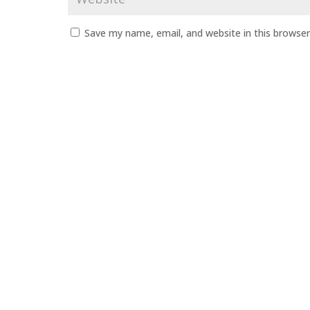
Save my name, email, and website in this browser