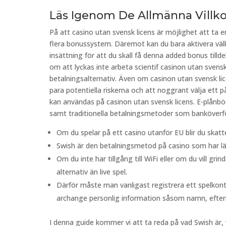
Läs Igenom De Allmänna Villk
På att casino utan svensk licens är möjlighet att ta e
flera bonussystem. Däremot kan du bara aktivera välk
insättning för att du skall få denna added bonus tilld
om att lyckas inte arbeta scientif casinon utan svensk
betalningsalternativ. Även om casinon utan svensk lic
para potentiella riskerna och att noggrant välja ett p
kan användas på casinon utan svensk licens. E-plånböck
samt traditionella betalningsmetoder som banköverför
Om du spelar på ett casino utanför EU blir du skatte
Swish är den betalningsmetod på casino som har läg
Om du inte har tillgång till WiFi eller om du vill gri
alternativ än live spel.
Därför måste man vanligast registrera ett spelkont
archange personlig information såsom namn, efter
I denna guide kommer vi att ta reda på vad Swish är, v