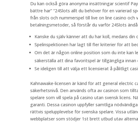
Du kan också göra anonyma insättningar scientif Pa
bättre har” “24Slots allt du behöver för en varierad s
från slots och nummerspel till live on line casino och v
betalningsmetoder, så förstår du varför 24Slots ändå 
Kanske du själv känner att du har koll, medans din o
Spelinspektionen har lagt till fler kriterier för att
Om det är någon online position som du inte kan l
säkerställa att dina favoritspel är tillgängliga innan
Se ideligen till att välja ett licensierat å pålitligt c
Kahnawake-licensen är känd för att general electric c
säkerhetsnivå. Den används ofta av casinon som tillta
spelare som vill spela på casino utan svensk licens. N
garanti. Dessa casinon uppfyller samtliga nödvändiga 
rättvis spelupplevelse för svenska spelare. Vissa utl
webbplatser som stödjer 1st brett utbud utav alterna