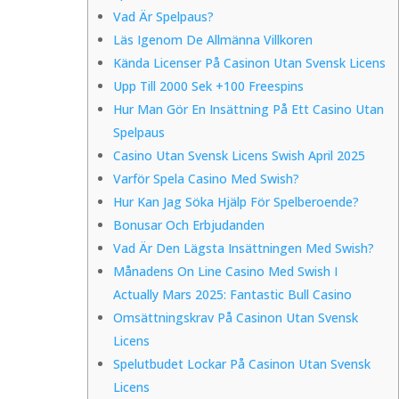
Vad Är Spelpaus?
Läs Igenom De Allmänna Villkoren
Kända Licenser På Casinon Utan Svensk Licens
Upp Till 2000 Sek +100 Freespins
Hur Man Gör En Insättning På Ett Casino Utan
Spelpaus
Casino Utan Svensk Licens Swish April 2025
Varför Spela Casino Med Swish?
Hur Kan Jag Söka Hjälp För Spelberoende?
Bonusar Och Erbjudanden
Vad Är Den Lägsta Insättningen Med Swish?
Månadens On Line Casino Med Swish I
Actually Mars 2025: Fantastic Bull Casino
Omsättningskrav På Casinon Utan Svensk
Licens
Spelutbudet Lockar På Casinon Utan Svensk
Licens