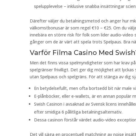
spelupplevelse – inklusive snabba insättningar scient
Därefter väljer du betalningsmetod och anger hur mkt d
välkomstbonusar är som regel €10 – €25. Om du väljer
innebära en större risk för folk som lider audio-vide
gånger om de är värt att spela trots Spelpaus. Bra n
Varför Filma Casino Med Swish
Men det finns vissa spelmyndigheter som har krav på a
spelgränser frivilligt. Det ger dig möjlighet att lycka
utan Spelpaus och spelgräns. För att stänga av dig s
En betydelsefullt, men ofta bortsedd bit när male välj
E-plånböcker, eller e-wallets, är en annan populär
Swish Casinon i avsaknad av Svensk licens innehåller
efter smidiga 6 pålitliga betalningsalternativ.
Dessa casinon förstår värdet audio-video exception
Det vill säga en procentuell matchning av noise insät