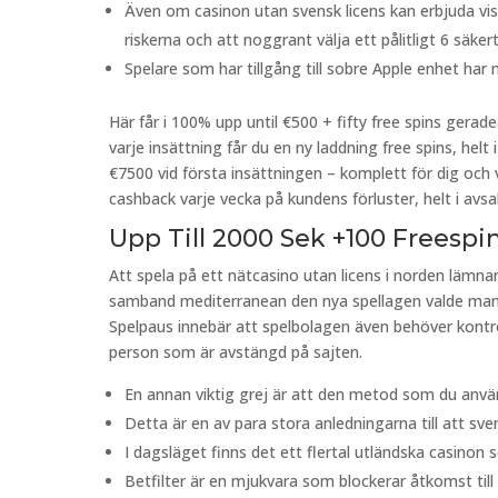
Även om casinon utan svensk licens kan erbjuda viss
riskerna och att noggrant välja ett pålitligt 6 säker
Spelare som har tillgång till sobre Apple enhet har
Här får i 100% upp until €500 + fifty free spins gerad
varje insättning får du en ny laddning free spins, hel
€7500 vid första insättningen – komplett för dig och
cashback varje vecka på kundens förluster, helt i av
Upp Till 2000 Sek +100 Freespi
Att spela på ett nätcasino utan licens i norden lämnar
samband mediterranean den nya spellagen valde man ä
Spelpaus innebär att spelbolagen även behöver kontroll
person som är avstängd på sajten.
En annan viktig grej är att den metod som du använd
Detta är en av para stora anledningarna till att sven
I dagsläget finns det ett flertal utländska casinon s
Betfilter är en mjukvara som blockerar åtkomst till