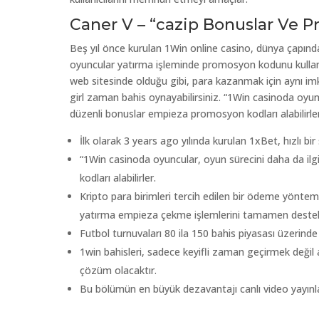
Caner V – “cazip Bonuslar Ve 
Beş yıl önce kurulan 1Win online casino, dünya çapında
oyuncular yatırma işleminde promosyon kodunu kullanabi
web sitesinde olduğu gibi, para kazanmak için aynı i
girl zaman bahis oynayabilirsiniz. “1Win casinoda oyun
düzenli bonuslar empieza promosyon kodları alabilirler
İlk olarak 3 years ago yılında kurulan 1xBet, hızlı bir
“1Win casinoda oyuncular, oyun sürecini daha da il
kodları alabilirler.
Kripto para birimleri tercih edilen bir ödeme yönte
yatırma empieza çekme işlemlerini tamamen destek
Futbol turnuvaları 80 ila 150 bahis piyasası üzerinde
1win bahisleri, sadece keyifli zaman geçirmek değil 
çözüm olacaktır.
Bu bölümün en büyük dezavantajı canlı video yayınl