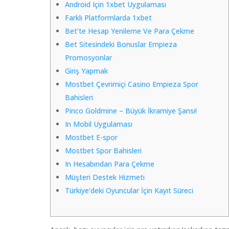
Android Için 1xbet Uygulaması
Farklı Platformlarda 1xbet
Bet’te Hesap Yenileme Ve Para Çekme
Bet Sitesindeki Bonuslar Empieza
Promosyonlar
Giriş Yapmak
Mostbet Çevrimiçi Casino Empieza Spor
Bahisleri
Pinco Goldmine – Büyük İkramiye Şansı!
In Mobil Uygulaması
Mostbet E-spor
Mostbet Spor Bahisleri
In Hesabından Para Çekme
Müşteri Destek Hizmeti
Türkiye’deki Oyuncular İçin Kayıt Süreci