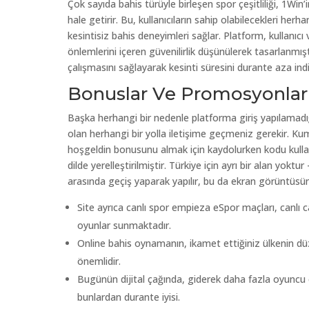
Çok sayıda bahis türüyle birleşen spor çeşitliliği, 1Win’
hale getirir. Bu, kullanıcıların sahip olabilecekleri her
kesintisiz bahis deneyimleri sağlar. Platform, kullanıcı
önlemlerini içeren güvenilirlik düşünülerek tasarlanmış
çalışmasını sağlayarak kesinti süresini durante aza indir
Bonuslar Ve Promosyonlar
Başka herhangi bir nedenle platforma giriş yapılamadığı
olan herhangi bir yolla iletişime geçmeniz gerekir. Ku
hoşgeldin bonusunu almak için kaydolurken kodu kulla
dilde yerelleştirilmiştir. Türkiye için ayrı bir alan yok
arasında geçiş yaparak yapılır, bu da ekran görüntüsün
Site ayrıca canlı spor empieza eSpor maçları, canlı ca
oyunlar sunmaktadır.
Online bahis oynamanın, ikamet ettiğiniz ülkenin d
önemlidir.
Bugünün dijital çağında, giderek daha fazla oyuncu e
bunlardan durante iyisi.