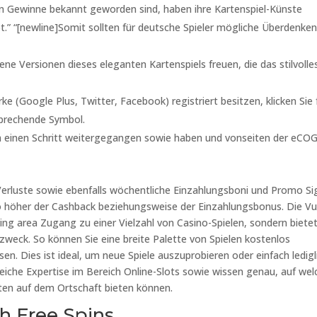
ßen Gewinne bekannt geworden sind, haben ihre Kartenspiel-Künste
t.” “[newline]Somit sollten für deutsche Spieler mögliche Überdenke
ne Versionen dieses eleganten Kartenspiels freuen, die das stilvolle
e (Google Plus, Twitter, Facebook) registriert besitzen, klicken Sie 
sprechende Symbol.
och einen Schritt weitergegangen sowie haben und vonseiten der eCO
Verluste sowie ebenfalls wöchentliche Einzahlungsboni und Promo Si
to höher der Cashback beziehungsweise der Einzahlungsbonus. Die Vu
ving area Zugang zu einer Vielzahl von Casino-Spielen, sondern biete
 zweck. So können Sie eine breite Palette von Spielen kostenlos
n. Dies ist ideal, um neue Spiele auszuprobieren oder einfach ledigl
eiche Expertise im Bereich Online-Slots sowie wissen genau, auf wel
aten auf dem Ortschaft bieten können.
h Free Spins