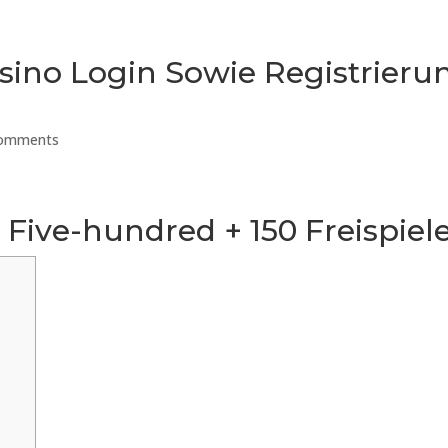
sino Login Sowie Registrieru
comments
1 Five-hundred + 150 Freispiel