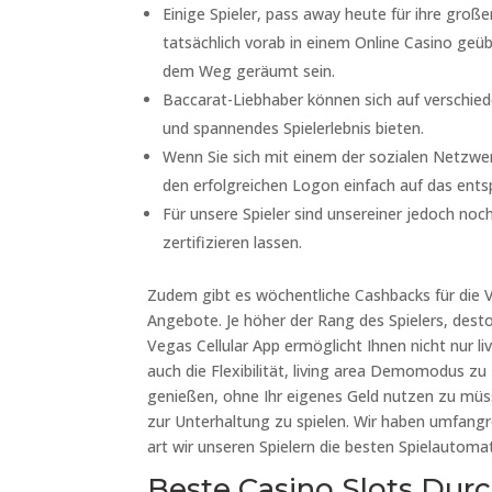
Einige Spieler, pass away heute für ihre gro
tatsächlich vorab in einem Online Casino geüb
dem Weg geräumt sein.
Baccarat-Liebhaber können sich auf verschiede
und spannendes Spielerlebnis bieten.
Wenn Sie sich mit einem der sozialen Netzwerk
den erfolgreichen Logon einfach auf das ent
Für unsere Spieler sind unsereiner jedoch n
zertifizieren lassen.
Zudem gibt es wöchentliche Cashbacks für die 
Angebote. Je höher der Rang des Spielers, des
Vegas Cellular App ermöglicht Ihnen nicht nur li
auch die Flexibilität, living area Demomodus zu
genießen, ohne Ihr eigenes Geld nutzen zu müsse
zur Unterhaltung zu spielen. Wir haben umfangr
art wir unseren Spielern die besten Spielautom
Beste Casino Slots Durc