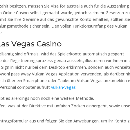
zahlt besitzen, müssen Sie Visa for australia auch für die Auszahlung
om Online Casino selbst gemacht wurde, jedoch vielmehr Gesetzen zu
it Sie Ihre Gewinne auf das gewünschte Konto erhalten, sollten Sie
zahlungsmethode sicher sein. Den vollen Funktionsumfang des Vulkan
r.
as Vegas Casino
volljährig sind oftmals, wird das Spielerkonto automatisch gesperrt
 der Registrierungsprozess genau aussieht, illustrieren wir Ihnen in 
 Sign in nicht nur bei dem Desktop erklimmen, sondern auch vonseit
wohl pass away Vulkan Vegas Application verwenden, als darüber hi
 Sich über ein Smartphone oder Tablet im Vulkan Vegas anzumelden i
en Personal computer aufruft
vulkan-vegas
.
bt es allerdings noch noch eine weitere Methode.
en, was at der Direktive mit unfairen Zocken einhergeht, sowie un
Antragsformular aus und folgen Sie den Anweisungen, um Ihr Konto 