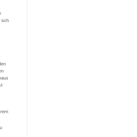
r
 sich
den
en
naus
st
serem
zu