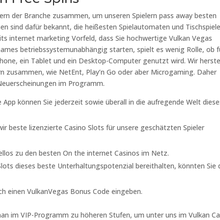
cklern der Branche zusammen, um unseren Spielern pass away besten
en sind dafür bekannt, die heißesten Spielautomaten und Tischspiel
its internet marketing Vorfeld, dass Sie hochwertige Vulkan Vegas
ames betriebssystemunabhängig starten, spielt es wenig Rolle, ob f
hone, ein Tablet und ein Desktop-Computer genutzt wird. Wir herste
ern zusammen, wie NetEnt, Play’n Go oder aber Microgaming. Daher
e Neuerscheinungen im Programm.
e App können Sie jederzeit sowie überall in die aufregende Welt diese
r beste lizenzierte Casino Slots für unsere geschätzten Spieler
llos zu den besten On the internet Casinos im Netz.
he Slots dieses beste Unterhaltungspotenzial bereithalten, könnten Sie
ch einen VulkanVegas Bonus Code eingeben.
an im VIP-Programm zu höheren Stufen, um unter uns im Vulkan Ca