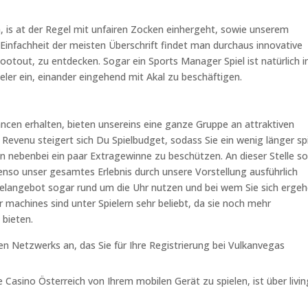
n, is at der Regel mit unfairen Zocken einhergeht, sowie unserem
infachheit der meisten Überschrift findet man durchaus innovative
ootout, zu entdecken. Sogar ein Sports Manager Spiel ist natürlich i
ler ein, einander eingehend mit Akal zu beschäftigen.
cen erhalten, bieten unsereins eine ganze Gruppe an attraktiven
Revenu steigert sich Du Spielbudget, sodass Sie ein wenig länger sp
en nebenbei ein paar Extragewinne zu beschützen. An dieser Stelle so
enso unser gesamtes Erlebnis durch unsere Vorstellung ausführlich
ielangebot sogar rund um die Uhr nutzen und bei wem Sie sich ergeh
r machines sind unter Spielern sehr beliebt, da sie noch mehr
 bieten.
len Netzwerks an, das Sie für Ihre Registrierung bei Vulkanvegas
Casino Österreich von Ihrem mobilen Gerät zu spielen, ist über livin