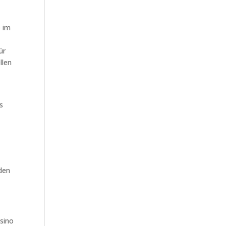
e im
ür
llen
s
 den
sino