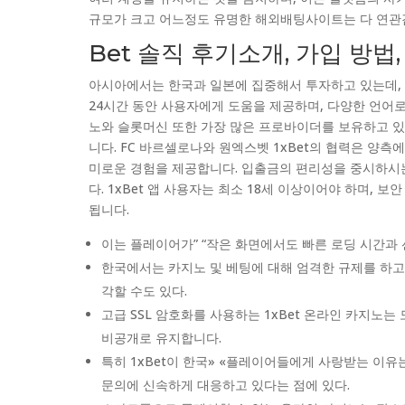
규모가 크고 어느정도 유명한 해외배팅사이트는 다 연관
Bet 솔직 후기소개, 가입 방
아시아에서는 한국과 일본에 집중해서 투자하고 있는데, 
24시간 동안 사용자에게 도움을 제공하며, 다양한 언어
노와 슬롯머신 또한 가장 많은 프로바이더를 보유하고 있으며
니다. FC 바르셀로나와 원엑스벳 1xBet의 협력은 양
미로운 경험을 제공합니다. 입출금의 편리성을 중시하시는
다. 1xBet 앱 사용자는 최소 18세 이상이어야 하며,
됩니다.
이는 플레이어가” “작은 화면에서도 빠른 로딩 시간과
한국에서는 카지노 및 베팅에 대해 엄격한 규제를 하고
각할 수도 있다.
고급 SSL 암호화를 사용하는 1xBet 온라인 카지노
비공개로 유지합니다.
특히 1xBet이 한국» «플레이어들에게 사랑받는 이
문의에 신속하게 대응하고 있다는 점에 있다.