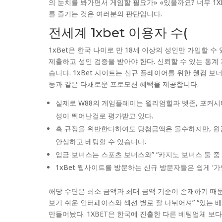
의 눈치를 봐가면서 게임할 필요가» «있을까요? 너무 1
를 즐기는 것은 여러분의 판단입니다.
전세계 1xbet 이용자 수(
1xBet은 한국 나이로 만 18세 이상의 성인만 가입할
제출하고 성인 검증을 받아야 한다. 신뢰할 수 있는 통계
습니다. 1xBet 사이트는 신규 플레이어를 위한 웰컴 보
등과 같은 다채로운 프로모션 혜택을 제공합니다.
실제로 W88의 게임플레이는 윌리엄힐과 벳존, 포커시
성이 뛰어난걸로 평가받고 있다.
혹 규정을 위반한다하여도 당첨금액은 몰수하지만, 원
안심하고 베팅할 수 있습니다.
입금 보너스는 스포츠 보너스와” “카지노 보너스 둘 중
1xBet 웹사이트를 방문하는 신규 방문자들은 쉽게 ‘가
해당 수단은 최소 금액과 최대 금액 기준이 존재하기 때
보기 쉬운 인터페이스와 섹션 별로 잘 나뉘어져” “있는 
만들어놨다. 1XBET은 한국에 진출한 다른 베팅업체 보