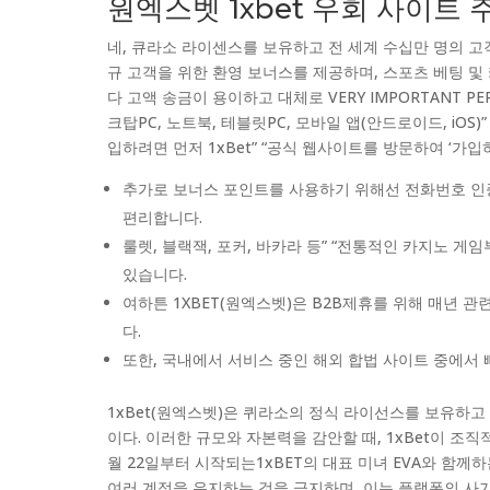
원엑스벳 1xbet 우회 사이트
네, 큐라소 라이센스를 보유하고 전 세계 수십만 명의 고객을 
규 고객을 위한 환영 보너스를 제공하며, 스포츠 베팅 및
다 고액 송금이 용이하고 대체로 VERY IMPORTANT 
크탑PC, 노트북, 테블릿PC, 모바일 앱(안드로이드, iOS
입하려면 먼저 1xBet” “공식 웹사이트를 방문하여 ‘가
추가로 보너스 포인트를 사용하기 위해선 전화번호 인
편리합니다.
룰렛, 블랙잭, 포커, 바카라 등” “전통적인 카지노 
있습니다.
여하튼 1XBET(원엑스벳)은 B2B제휴를 위해 매년
다.
또한, 국내에서 서비스 중인 해외 합법 사이트 중에서 
1xBet(원엑스벳)은 퀴라소의 정식 라이선스를 보유하고
이다. 이러한 규모와 자본력을 감안할 때, 1xBet이 조직적
월 22일부터 시작되는1xBET의 대표 미녀 EVA와 함께하는
여러 계정을 유지하는 것을 금지하며, 이는 플랫폼의 사기