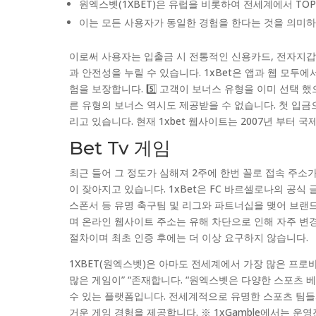
원엑스벳(1XBET)은 유럽을 비롯하여 전세계에서 TO
이는 모든 사용자가 동일한 경험을 한다는 것을 의미하
이로써 사용자는 입출금 시 전통적인 신용카드, 전자지갑,
과 안전성을 누릴 수 있습니다. 1xBet은 앱과 웹 모두
험을 보장합니다. 5️⃣ 고객이 보너스 유형을 이미 선택 했
른 유형의 보너스 역시도 제공받을 수 없습니다. 첫 입금으로
리고 있습니다. 현재 1xbet 웹사이트는 2007년 부터
Bet Tv 게임
최근 들어 그 정도가 심해져 2주에 한번 꼴로 접속 주소
이 잦아지고 있습니다. 1xBet은 FC 바르셀로나의 공식
스폰서 등 유명 축구팀 및 리그와 파트너십을 맺어 브랜드 
며 온라인 웹사이트 주소는 유해 차단으로 인해 자주 변경 
절차이며 최초 인증 후에는 더 이상 요구하지 않습니다.
1XBET(원엑스벳)은 아마도 전세계에서 가장 많은 프
많은 게임이” “존재합니다. “원엑스벳은 다양한 스포츠
수 있는 플랫폼입니다. 전세계적으로 유명한 스포츠 팀들
거운 게임 경험을 제공합니다. ※ 1xGamble에서는 