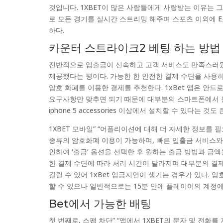
것입니다. 1XBET이 많은 사람들에게 사랑받는 이유는 
로 모든 경기를 실시간 스트리밍 해주며 스포츠 이외에 
하다.
카운터 스트라이크2 베팅 하는 방법 –
전반적으로 입출금이 신속하고 고객 서비스도 만족스러
제공했다는 평이다. 가능한 한 안전한 결제 수단을 사용
암호 화폐를 이용한 결제를 추천한다. 1xBet 앱은 안드
요구사항만 맞추면 되기 때문에 대부분의 스마트폰에서 원활하
iphone 5 accessories 이상에서 설치할 수 있다는 것도
1XBET 모바일” “어플리이션에 대해 더 자세한 정보를 
종류의 암호화폐 이용이 가능하며, 빠른 입출금 서비스와 
인하여 ‘출금’ 옵션을 선택한 후 원하는 출금 방법과 금액
한 결제 수단에 따라 처리 시간이 달라지며 대부분의 결제
걸릴 수 있어 1xBet 입금지연이 생기는 경우가 있다.
할 수 있으나 일반적으로는 15분 안에 플레이어의 계정에
Bet에서 가능한 배팅
첫 번째로, 스팸 차단” “앱에서 1XBET의 문자 및 전화