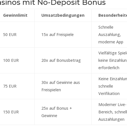
asinos mit No-Deposit Bonus
Gewinnlimit
Umsatzbedingungen
Besonderheit
Schnelle
50 EUR
15x auf Freispiele
Auszahlung,
moderne App
Vielfältige Spiel
100 EUR
20x auf Bonusbetrag
keine Einzahlu
erforderlich
Keine Einzahlu
30x auf Gewinne aus
75 EUR
schnelle
Freispielen
Verifikation
Moderner Live-
25x auf Bonus +
150 EUR
Bereich, schnel
Gewinne
Auszahlungen