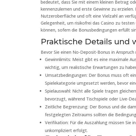
bedeutet, dass Sie mit einem kleinen Betrag od
kennenzulernen und erste Gewinne zu erzielen.
Nutzeroberfläche und oft eine Vielzahl an verf
Gelegenheit, um risikofrei das Casino zu testen 
können, sofern die Bonusbedingungen erfüllt si
Praktische Details und 
Bevor Sie einen No-Deposit-Bonus in Anspruch 
Gewinnlimits: Meist gibt es eine maximale A
wichtig, um realistische Erwartungen zu habe
Umsatzbedingungen: Der Bonus muss oft eine
Spielekategorie umgesetzt werden, bevor ein
Spielauswahl: Nicht alle Spiele tragen gleich
bevorzugt, während Tischspiele oder Live-Dea
Zeitliche Begrenzung: Der Bonus und die dami
festgelegten Zeitraums sollten die Bedingung
Verifikation: Für die Auszahlung müssen Sie in
unkompliziert erfolgt.