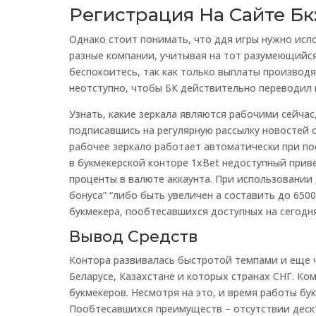
Регистрация На Сайте Бк
Однако стоит понимать, что ддя игры нужно исп
разные компании, учитывая на тот разумеющийся
беспокоитесь, так как только выплаты производя
неотступно, чтобы БК действительно переводил 
Узнать, какие зеркала являются рабочими сейчас
подписавшись на регулярную рассылку новостей о
рабочее зеркало работает автоматически при по
в букмекерской конторе 1xBet недоступный прив
проценты в валюте аккаунта. При использовании
бонуса” “либо быть увеличен а составить до 650
букмекера, пообтесавшихся доступных на сегодня
Вывод Средств
Контора развивалась быстротой темпами и еще ч
Беларусе, Казахстане и которых странах СНГ. К
букмекеров. Несмотря на это, и время работы бу
Пообтесавшихся преимуществ – отсутствии дескт