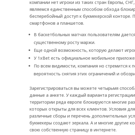
компании нет игроки из таких стран Европы, СНГ,
являемся единственным способом обхода блокиро
бесперебойный доступ к букмекерской конторе.
смартфонов а планшетов.
В баскетбольных матчах пользователям дается
существенному росту маржи.
Еще одной возможность, которую делают игрок
У 1xBet есть официальное мобильное приложен
По всем видимости, компания но стремится к п
вероятность снятия этих ограничений и обоз
Зарегистрироваться вы можете четырьмя способа
данные а анкете. У каждый варианта регистрации
территории ряда европе блокируются многие ра
которых открыты для всех клиентов. Условия для
различные сборы и перечень дополнительных усл
букмекеры создают зеркала. А и многие другие к
свою собственную страницу в интернете.