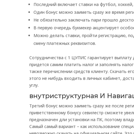
Последний включает ставки на футбол, хоккей,
Один бонус можно заиметь сразу же время реги
Не обязательно заключать пари прошло дескто
В первую очередь букмекер акцентирует особо
Можно делать ставки, пройти регистрацию, по
смену платежных реквизитов.
Сотрудничества с 1 ЦУПИС гарантирует выплату 
придется самим платить налог и заполнять нало
также перечислении средств клиенту. Скачать е
этого не нибудь входить в личных кабинет, дос
углу.
внутриструктурная И Навигац
Третий бонус можно заиметь сразу же после рег
приветственному бонусу севилестр сможете увел
предназначен дли установки на ПК, поэтому вла
Самый самый вариант – как использование специ
невозможно скачать на официальном сайте. Это 