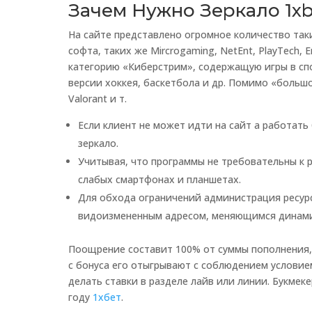
Зачем Нужно Зеркало 1xb
На сайте представлено огромное количество так
софта, таких же Mircrogaming, NetEnt, PlayTech, E
категорию «Киберстрим», содержащую игры в спо
версии хоккея, баскетбола и др. Помимо «большо
Valorant и т.
Если клиент не может идти на сайт а работать
зеркало.
Учитывая, что программы не требовательны к р
слабых смартфонах и планшетах.
Для обхода ограничений администрация ресурс
видоизмененным адресом, меняющимся динами
Поощрение составит 100% от суммы пополнения,
с бонуса его отыгрывают с соблюдением условием
делать ставки в разделе лайв или линии. Букмеке
году
1хбет
.