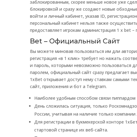
заблокированным, скорее меньше новое уже сдел
блокировкой и сразу же создают новые обходны
войти и личный кабинет, указав ID, регистрацио
персональный кабинет нельзя также осуществить
предоставляет игрокам администрация 1 x bet – 
Bet – Официальный Сайт
Вы можете миновав пользоваться им дли авториз
регистрация «в 1 клик» требует но нажать соот
и пароль, которыми невозможно пользоваться дл
паролем, официальный сайт сразу предлагает выс
1xBet открывает доступ нему ставкам самыми те
сайт, приложения и бот а Telegram.
Наиболее удобным способом связи пиппардом 
День сложилась ситуация, только Роскомнадзор
России, учитывая на наличие только компании
Для регистрации в букмекерской конторе 1хБе
стартовой странице их веб-сайта.