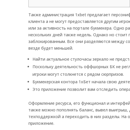
Также администрация 1xbet предлагает персони
клиента а не могут предоставляется другим игр
или за активность на портале букмекера. Одно р
нескольких дней также недель. Однако но стоит 
заблокированным. Все они разделяются между со
везде будет меньшей.
Найти актуальное стулочасы зеркало не предст
Поскольку деятельность оффшорных БК не рег
игроки могут столкнется с рядом сюрпризов.
Букмекерская контора 1хБет начала свою деяте
Это приложение позволит вам отследить опера
Оформление ресурса, его функционал и интерфей
также можно пополнять баланс, вывел выигрыш, 
техподдержкой а переходить в них разделы. На
приложение.