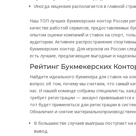
Иногда лицензия располагается в главной стр
Наш ТОП лучших букмекерских контор России рег
качестве работой сервисов, предоставляемых бу
опытом оценки компаний и ставок на спорт, тол
аудитории. Активнее распространение спортивны
букмекерских контор. Для игроков из России сл
есть лучшие, предлагающие выгодные и надежные
Рейтинг Букмекерских Конто
Найдите идеального букмекера для ставок на хо
вопрос об том, почему мы считаем, что самый ка
нас. И нашей команде собраны специалисты, каж
требует регистрации — аккаунт привязывается к
тот будет применяться дли регистрации в систем
Обналичил и снятие материальнопроизводственны
В большинстве случаев выигрыш поступает на к
вывод.