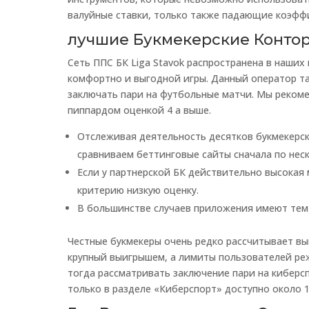
валуйные ставки, только также падающие коэф
лучшие Букмекерские Контор
Сеть ППС БК Liga Stavok распространена в наших
комфортно и выгодной игры. Данный оператор т
заключать пари на футбольные матчи. Мы рекоме
пиппардом оценкой 4 а выше.
Отслеживая деятельность десятков букмекерс
сравниваем беттинговые сайты сначала по нес
Если у партнерской БК действительно высокая 
критерию низкую оценку.
В большинстве случаев приложения имеют тем 
Честные букмекеры очень редко рассчитывает выи
крупный выигрышем, а лимиты пользователей режу
тогда рассматривать заключение пари на киберс
только в разделе «Киберспорт» доступно около 1