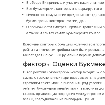
В обзоре БК принимали участие наши опытные 
Все букмекерские конторы, вне варьируется от
Именно поэтому многие предпочитают сделано 
букмекерских конторах России, др. к.
О возможности смотреть прямые трансляции с
а также и сайтах самих букмекерских контор.
Включены конторы с большим количеством прогн
рейтинга ключевым требованием были роспись а
Melbet дает бонус 3000 рублей на первый депози
факторы Оценки Букмеке
И топ рейтинг букмекерских контор входят бк с 
суммы от заключенных пари возвращается в дене
страховки также можно выполнить ряд условии –
рейтинг букмекеров онлайн, могут заключить до
ставок, организация-посредник между игроком и
все бк, сотрудничающие пиппардом ЦУПИС.