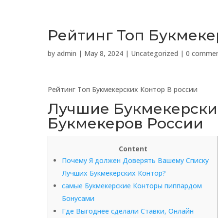
Рейтинг Топ Букмеке
by
admin
|
May 8, 2024
|
Uncategorized
|
0 comme
Рейтинг Топ Букмекерских Контор В россии
Лучшие Букмекерские
Букмекеров России
Content
Почему Я должен Доверять Вашему Списку
Лучших Букмекерских Контор?
самые Букмекерские Конторы пиппардом
Бонусами
Где Выгоднее сделали Ставки, Онлайн