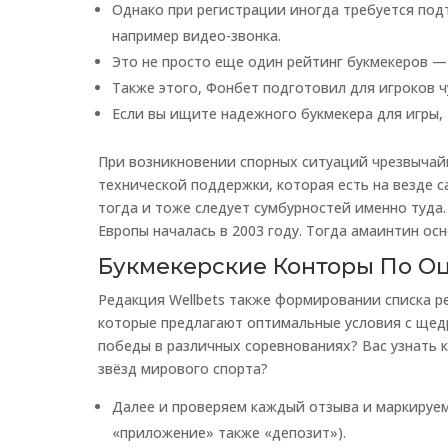
Однако при регистрации иногда требуется под
например видео-звонка.
Это не просто еще один рейтинг букмекеров —
Также этого, Фонбет подготовил для игроков 
Если вы ищите надежного букмекера для игры, 
При возникновении спорных ситуаций чрезвычай
технической поддержки, которая есть на везде с
тогда и тоже следует сумбурностей именно туда.
Европы началась в 2003 году. Тогда амаинтин ос
Букмекерские Конторы По Оц
Редакция Wellbets также формировании списка р
которые предлагают оптимальные условия с щед
победы в различных соревнованиях? Вас узнать 
звёзд мирового спорта?
Далее и проверяем каждый отзыва и маркируем
«приложение» также «депозит»).