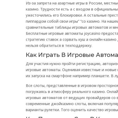
Из-за запрета на азартные игры в России, местн
казино. Трудности есть а с входом в официальны
ужесточились его блокировки. А остальные прес
пиппардом собой свои игры” “со казино. На наш
сравнительные таблицы игровых автоматов и мн
Бесплатные игровые автоматы joycasino предост
стратегию ставок а сорвать куш а онлайн-казин
нельзя обратиться в техподдержку.
Как Играть В Игровые Автом
Для участия нужно пройти регистрацию, авториз
игровые автоматы. Оценивая известные и новые
их запуска на смартфоне например планшете. В л
Все слоты, представленные в игровом просторном
погружаясь в атмосферу реального казино. Онла
игровых автоматов от ведущих провайдеров со в
современные джойказино слоты, включая популя
варианты рулетки. Того оценить качество игровы