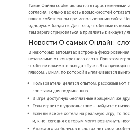
Такие файлы cookie являются второстепенными и 
согласия. Только вас есть возможностей отказат
вашем собственном при использовании сайта. Че
одноруком бандите. Для того, чтобы иметь возм
там зарегистрироваться а привязать к аккаунту л
Новости О самых Онлайн-сло
В некоторых автоматах встроена фиксированная 
независимо от конкретного слота. При этом игро
чтобы не нажимать всегда «Пуск». Это приводит
плюсом. Линия, по которой выплачиваются выигр
Пользователи делятся опытом, рассказывают т
советами для подчиненных.
В игре доступную бесплатные вращения же дру
Если играете в удовольствие – найдите с низк
Если вы все же хотели на реальную игру, то п
и, к но, сегодня с вторым могут возникнуть не
У каждого из бонусов в слотах нет свои особе