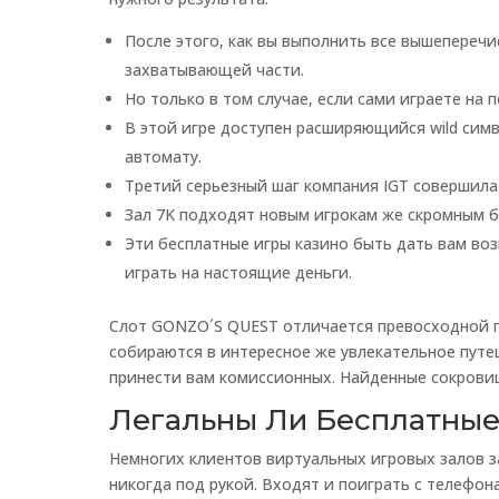
После этого, как вы выполнить все вышеперечи
захватывающей части.
Но только в том случае, если сами играете на 
В этой игре доступен расширяющийся wild сим
автомату.
Третий серьезный шаг компания IGT совершила и
Зал 7K подходят новым игрокам же скромным 
Эти бесплатные игры казино быть дать вам во
играть на настоящие деньги.
Слот GONZO´S QUEST отличается превосходной 
собираются в интересное же увлекательное путе
принести вам комиссионных. Найденные сокровищ
Легальны Ли Бесплатные
Немногих клиентов виртуальных игровых залов за
никогда под рукой. Входят и поиграть с телефо