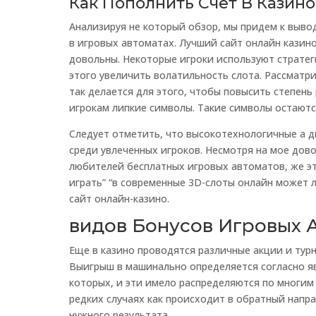
Как Пополнить Счет В Казин
Анализируя не который обзор, мы придем к выво
в игровых автоматах. Лучший сайт онлайн казино
довольны. Некоторые игроки используют страте
этого увеличить волатильность слота. Рассматр
так делается для этого, чтобы повысить степень
игрокам липкие символы. Такие символы остают
Следует отметить, что высокотехнологичные а 
среди увлеченных игроков. Несмотря на мое дов
любителей бесплатных игровых автоматов, же эт
играть” “в современные 3D-слоты онлайн может
сайт онлайн-казино.
видов Бонусов Игровых 
Еще в казино проводятся различные акции и тур
Выигрыш в машинально определяется согласно 
которых, и эти имело распределяются по многим 
редких случаях как происходит в обратный напр
нужного результата.