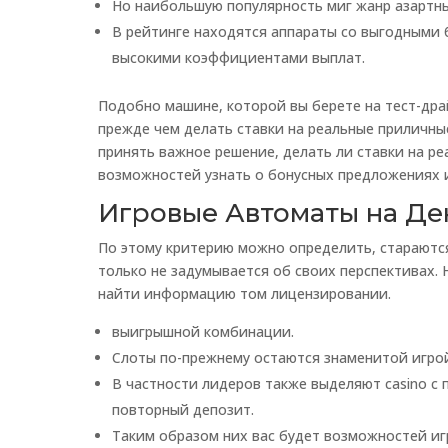
Но наибольшую популярность миг жанр азартных
В рейтинге находятся аппараты со выгодными
высокими коэффициентами выплат.
Подобно машине, которой вы берете на тест-драй
прежде чем делать ставки на реальные приличны
принять важное решение, делать ли ставки на р
возможностей узнать о бонусных предложениях и
Игровые Автоматы на Де
По этому критерию можно определить, стараются
только не задумывается об своих перспективах. 
найти информацию том лицензировании.
выигрышной комбинации.
Слоты по-прежнему остаются знаменитой игрой
В частности лидеров также выделяют casino с
повторный депозит.
Таким образом них вас будет возможностей иг