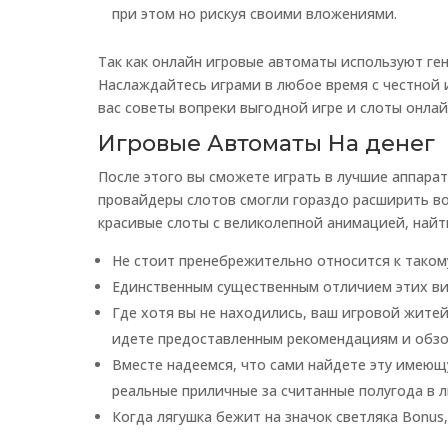
при этом но рискуя своими вложениями.
Так как онлайн игровые автоматы используют ге
Наслаждайтесь играми в любое время с честной и
вас советы вопреки выгодной игре и слоты онла
Игровые Автоматы На денег
После этого вы сможете играть в лучшие аппара
провайдеры слотов смогли гораздо расширить в
красивые слоты с великолепной анимацией, найти
Не стоит пренебрежительно относится к такому
Единственным существенным отличием этих ви
Где хотя вы не находились, ваш игровой жите
идете предоставленным рекомендациям и обзо
Вместе надеемся, что сами найдете эту имеющ
реальные приличные за считанные полугода в л
Когда лягушка бежит на значок светляка Bonus,