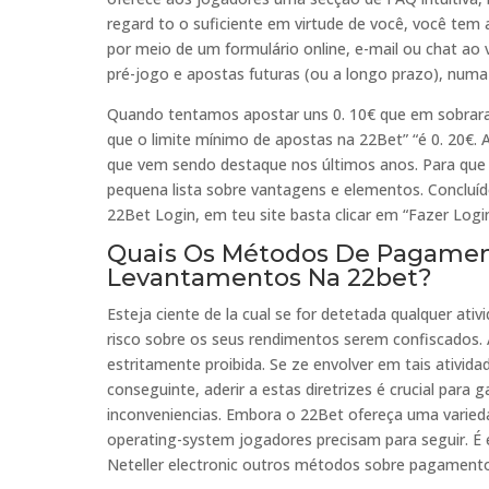
regard to o suficiente em virtude de você, você tem 
por meio de um formulário online, e-mail ou chat ao v
pré-jogo e apostas futuras (ou a longo prazo), num
Quando tentamos apostar uns 0. 10€ que em sobraram
que o limite mínimo de apostas na 22Bet” “é 0. 20€.
que vem sendo destaque nos últimos anos. Para que 
pequena lista sobre vantagens e elementos. Concluído
22Bet Login, em teu site basta clicar em “Fazer Logi
Quais Os Métodos De Pagament
Levantamentos Na 22bet?
Esteja ciente de la cual se for detetada qualquer ati
risco sobre os seus rendimentos serem confiscados. 
estritamente proibida. Se ze envolver em tais ativida
conseguinte, aderir a estas diretrizes é crucial para
inconveniencias. Embora o 22Bet ofereça uma varie
operating-system jogadores precisam para seguir. É es
Neteller electronic outros métodos sobre pagament