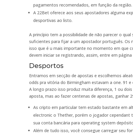
pagamentos recomendados, em função da região.
A 22Bet oferece aos seus apostadores alguma expe
desportivas ao listo.
A princípio tem a possibilidade de não parecer o qua
suficientes para fijar a um apostador português. Os 
isso que é u mais importante no momento em que c
devem iniciar se registrando, assim, entre em página 
Desportos
Entramos em secção de apostas e escolhemos aleator
odds pra vitória do Birmingham estavam a one. 91 e
A longo prazo isso produz muita diferença, 1 ou do
aposta, mas ao fazer centenas de apostas, ganhar 2
As cripto em particular tem estado bastante em al
electronic o Thether, porém o jogador cependant tr
sua conta bancária para operating system depósitos,
Além de tudo isso, você consegue carregar seu fo