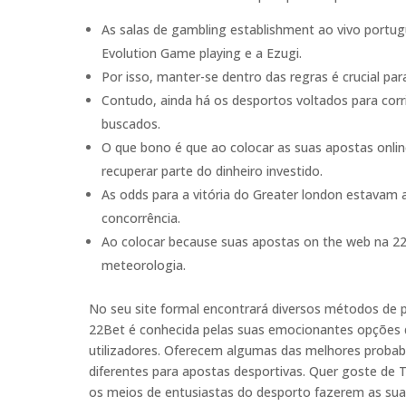
As salas de gambling establishment ao vivo portu
Evolution Game playing e a Ezugi.
Por isso, manter-se dentro das regras é crucial par
Contudo, ainda há os desportos voltados para cor
buscados.
O que bono é que ao colocar as suas apostas onli
recuperar parte do dinheiro investido.
As odds para a vitória do Greater london estavam 
concorrência.
Ao colocar because suas apostas on the web na 22
meteorologia.
No seu site formal encontrará diversos métodos de 
22Bet é conhecida pelas suas emocionantes opções d
utilizadores. Oferecem algumas das melhores probabi
diferentes para apostas desportivas. Quer goste de T
os meios de entusiastas do desporto fazerem as sua