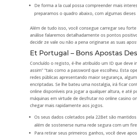
De forma a la cual possa compreender mais intere
preparamos o quadro abaixo, com algumas dieses 
Além de tudo isso, você consegue carregar seu fort
análise falaremos detalhadamente os pontos positiv
decidir ze vale ou não a pena originarse as suas apo
Et Portugal – Bons Apostas Des
Concluído o registo, é-lhe atribuído um ID que deve i
assim” “tais como a password que escolheu. Esta ope
redes públicas apresentando maior segurança, algum
encriptadas. Se lhe bateu uma nostalgia, irá ficar c
online disponíveis pra jogar a qualquer altura, e até
máquinas em virtude de desfrutar no online casino on
chegar mais rapidamente aos jogos.
Os seus dados coletados pela 22Bet são mantidos
além de sostenerse numa rede segura com um fire
Para retirar seus primeiros ganhos, você deve ap