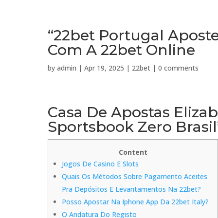
“22bet Portugal Apost
Com A 22bet Online
by
admin
|
Apr 19, 2025
|
22bet
|
0 comments
Casa De Apostas Eliza
Sportsbook Zero Brasil
Content
Jogos De Casino E Slots
Quais Os Métodos Sobre Pagamento Aceites
Pra Depósitos E Levantamentos Na 22bet?
Posso Apostar Na Iphone App Da 22bet Italy?
O Andatura Do Registo