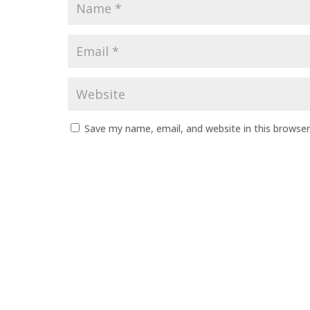
Save my name, email, and website in this browser