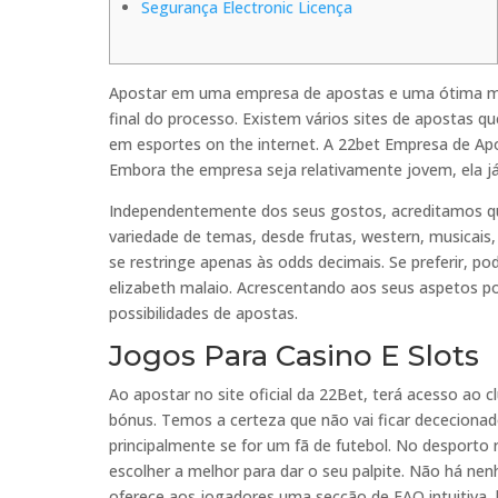
Segurança Electronic Licença
Apostar em uma empresa de apostas e uma ótima mane
final do processo. Existem vários sites de apostas q
em esportes on the internet. A 22bet Empresa de Apo
Embora the empresa seja relativamente jovem, ela já
Independentemente dos seus gostos, acreditamos que
variedade de temas, desde frutas, western, musicais,
se restringe apenas às odds decimais. Se preferir, p
elizabeth malaio. Acrescentando aos seus aspetos po
possibilidades de apostas.
Jogos Para Casino E Slots
Ao apostar no site oficial da 22Bet, terá acesso ao
bónus. Temos a certeza que não vai ficar dececiona
principalmente se for um fã de futebol. No desporto re
escolher a melhor para dar o seu palpite. Não há n
oferece aos jogadores uma secção de FAQ intuitiva, 