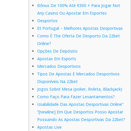
Bônus De 100% Até €300 + Para Jogar Not
Any Casino Ou Apostar Em Esportes
Desportos
Et Portugal – Melhores Apostas Desportivas
Como É The Oferta De Desporto Da 22bet
Online?
Opções De Depósito
Apostas Em Esports
Mercados Desportivos
Tipos De Apostas E Mercados Desportivos
Disponíveis Na 22bet
Jogos Sobre Mesa (poker, Roleta, Blackjack)
Como Faço Para Fazer Levantamentos?
Usabilidade Das Apostas Desportivas Online”
“[newline] Em Que Desportos Posso Apostar
Possuindo As Apostas Desportivas Da 22bet?
Apostas Live