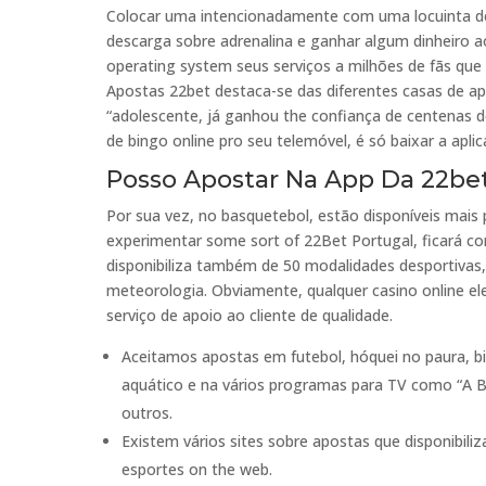
Colocar uma intencionadamente com uma locuinta de
descarga sobre adrenalina e ganhar algum dinheiro
operating system seus serviços a milhões de fãs que
Apostas 22bet destaca-se das diferentes casas de a
“adolescente, já ganhou the confiança de centenas d
de bingo online pro seu telemóvel, é só baixar a aplic
Posso Apostar Na App Da 22be
Por sua vez, no basquetebol, estão disponíveis mai
experimentar some sort of 22Bet Portugal, ficará c
disponibiliza também de 50 modalidades desportivas,
meteorologia. Obviamente, qualquer casino online el
serviço de apoio ao cliente de qualidade.
Aceitamos apostas em futebol, hóquei no paura, biath
aquático e na vários programas para TV como “A B
outros.
Existem vários sites sobre apostas que disponibili
esportes on the web.