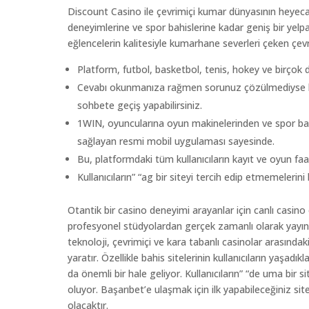
Discount Casino ile çevrimiçi kumar dünyasının heyecan
deneyimlerine ve spor bahislerine kadar geniş bir yelp
eğlencelerin kalitesiyle kumarhane severleri çeken çe
Platform, futbol, basketbol, tenis, hokey ve birçok 
Cevabı okunmanıza rağmen sorunuz çözülmediyse h
sohbete geçiş yapabilirsiniz.
1WIN, oyuncularına oyun makinelerinden ve spor bahi
sağlayan resmi mobil uygulaması sayesinde.
Bu, platformdaki tüm kullanıcıların kayıt ve oyun faali
Kullanıcıların” “ag bir siteyi tercih edip etmemelerini
Otantik bir casino deneyimi arayanlar için canlı casin
profesyonel stüdyolardan gerçek zamanlı olarak yayınl
teknoloji, çevrimiçi ve kara tabanlı casinolar arasında
yaratır. Özellikle bahis sitelerinin kullanıcıların yaş
da önemli bir hale geliyor. Kullanıcıların” “de uma bir 
oluyor. Başarıbet’e ulaşmak için ilk yapabileceğiniz si
olacaktır.