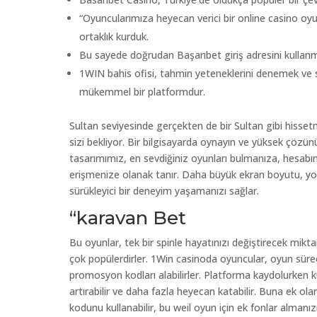
“Oyuncularımıza heyecan verici bir online casino oyu
ortaklık kurduk.
Bu sayede doğrudan Başarıbet giriş adresini kullanmad
1WIN bahis ofisi, tahmin yeteneklerini denemek ve sp
mükemmel bir platformdur.
Sultan seviyesinde gerçekten de bir Sultan gibi hisse
sizi bekliyor. Bir bilgisayarda oynayın ve yüksek çözünür
tasarımımız, en sevdiğiniz oyunları bulmanıza, hesabı
erişmenize olanak tanır. Daha büyük ekran boyutu, yo
sürükleyici bir deneyim yaşamanızı sağlar.
“karavan Bet
Bu oyunlar, tek bir spinle hayatınızı değiştirecek mi
çok popülerdirler. 1Win casinoda oyuncular, oyun süreci
promosyon kodları alabilirler. Platforma kaydolurken kul
artırabilir ve daha fazla heyecan katabilir. Buna ek o
kodunu kullanabilir, bu weil oyun için ek fonlar alman