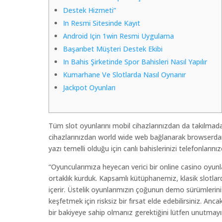
Destek Hizmeti”
In Resmi Sitesinde Kayıt
Android Için 1win Resmi Uygulama
Başarıbet Müşteri Destek Ekibi
In Bahis Şirketinde Spor Bahisleri Nasıl Yapılır
Kumarhane Ve Slotlarda Nasıl Oynanır
Jackpot Oyunları
Tüm slot oyunlarını mobil cihazlarınızdan da takılma
cihazlarınızdan world wide web bağlanarak browserdan B
yazı temelli olduğu için canlı bahislerinizi telefonlarınız
“Oyuncularımıza heyecan verici bir online casino oyunl
ortaklık kurduk. Kapsamlı kütüphanemiz, klasik slotlarda
içerir. Üstelik oyunlarımızın çoğunun demo sürümlerin
keşfetmek için risksiz bir fırsat elde edebilirsiniz. An
bir bakiyeye sahip olmanız gerektiğini lütfen unutmayı