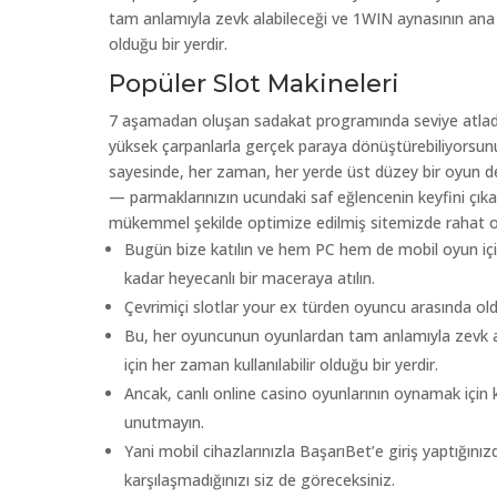
tam anlamıyla zevk alabileceği ve 1WIN aynasının ana s
olduğu bir yerdir.
Popüler Slot Makineleri
7 aşamadan oluşan sadakat programında seviye atladı
yüksek çarpanlarla gerçek paraya dönüştürebiliyorsunuz
sayesinde, her zaman, her yerde üst düzey bir oyun den
— parmaklarınızın ucundaki saf eğlencenin keyfini çı
mükemmel şekilde optimize edilmiş sitemizde rahat ol
Bugün bize katılın ve hem PC hem de mobil oyun iç
kadar heyecanlı bir maceraya atılın.
Çevrimiçi slotlar your ex türden oyuncu arasında o
Bu, her oyuncunun oyunlardan tam anlamıyla zevk al
için her zaman kullanılabilir olduğu bir yerdir.
Ancak, canlı online casino oyunlarının oynamak için 
unutmayın.
Yani mobil cihazlarınızla BaşarıBet’e giriş yaptığınız
karşılaşmadığınızı siz de göreceksiniz.