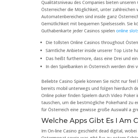
Qualitätsniveau des Companies bieten unseren G
Österreicher die Möglichkeit, unter zahlreichen
Automatenbereichen sind inside ganz Österreic
Gemütlichkeit mit bequemen Spielsesseln. Sie k
Guthabenkarte jeder Casinos spielen
online slot
Die tollsten Online Casinos throughout Österr
Sämtliche Anbieter inside unserer Top Liste h
Das heißt furthermore, dass eine Drei und e
In den Spielbanken in Österreich werden drei
Beliebte Casino Spiele können Sie nicht nur feel
bereits mobil unterwegs und folgen hierdurch 
Online poker finden Spielern durch Video Poker 
tauschen, um die bestmögliche Pokerhand zu erzi
für Österreich eine gewisse große Auswahl a gre
Welche Apps Gibt Es I Am C
Im On-line Casino geschieht dead digital, wobe
Ostermonat sowie was gibt fue zu ostern Schön