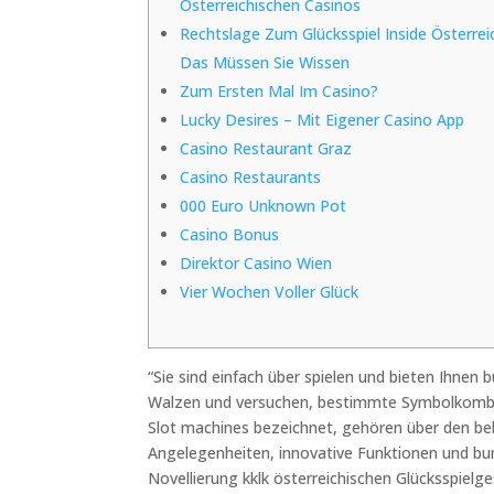
Österreichischen Casinos
Rechtslage Zum Glücksspiel Inside Österrei
Das Müssen Sie Wissen
Zum Ersten Mal Im Casino?
Lucky Desires – Mit Eigener Casino App
Casino Restaurant Graz
Casino Restaurants
000 Euro Unknown Pot
Casino Bonus
Direktor Casino Wien
Vier Wochen Voller Glück
“Sie sind einfach über spielen und bieten Ihnen
Walzen und versuchen, bestimmte Symbolkombin
Slot machines bezeichnet, gehören über den bel
Angelegenheiten, innovative Funktionen und bunt
Novellierung kklk österreichischen Glücksspielg