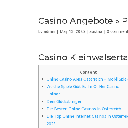
Casino Angebote » P
by
admin
|
May 13, 2025
|
austria
|
0 commen
Casino Kleinwalsert
Content
Online Casino Apps Österreich – Mobil Spie
Welche Spiele Gibt Es Im Or Her Casino
Online?
Dein Glücksbringer
Die Besten Online Casinos In Österreich
Die Top Online Internet Casinos In Österrei
2025