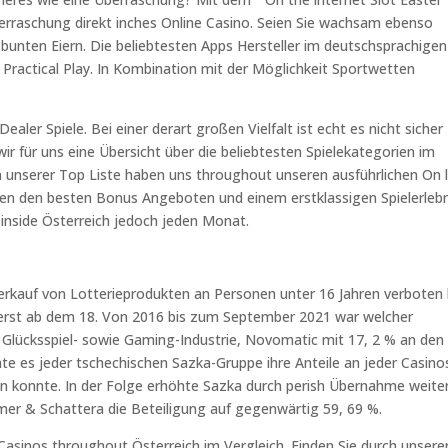
erraschung direkt inches Online Casino. Seien Sie wachsam ebenso
 bunten Eiern. Die beliebtesten Apps Hersteller im deutschsprachigen
Practical Play. In Kombination mit der Möglichkeit Sportwetten
aler Spiele. Bei einer derart großen Vielfalt ist echt es nicht sicher
wir für uns eine Übersicht über die beliebtesten Spielekategorien im
 unserer Top Liste haben uns throughout unseren ausführlichen On l
ten den besten Bonus Angeboten und einem erstklassigen Spielerlebn
s inside Österreich jedoch jeden Monat.
erkauf von Lotterieprodukten an Personen unter 16 Jahren verboten
 erst ab dem 18. Von 2016 bis zum September 2021 war welcher
 Glücksspiel- sowie Gaming-Industrie, Novomatic mit 17, 2 % an den
chte es jeder tschechischen Sazka-Gruppe ihre Anteile an jeder Casino
konnte. In der Folge erhöhte Sazka durch perish Übernahme weite
er & Schattera die Beteiligung auf gegenwärtig 59, 69 %.
 Casinos throughout Österreich im Vergleich. Finden Sie durch unsere