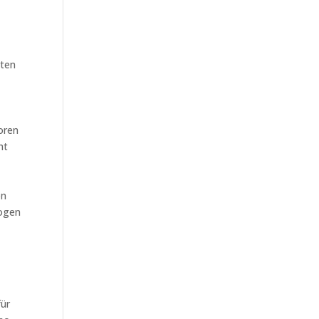
tten
oren
ht
on
zogen
für