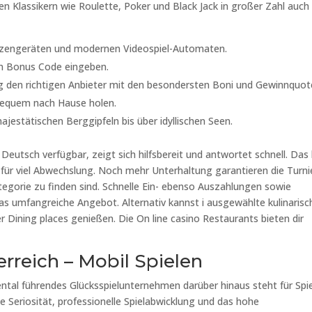
n Klassikern wie Roulette, Poker und Black Jack in großer Zahl auch
alzengeräten und modernen Videospiel-Automaten.
en Bonus Code eingeben.
ng den richtigen Anbieter mit den besondersten Boni und Gewinnquot
bequem nach Hause holen.
jestätischen Berggipfeln bis über idyllischen Seen.
 Deutsch verfügbar, zeigt sich hilfsbereit und antwortet schnell. Das 
 für viel Abwechslung. Noch mehr Unterhaltung garantieren die Turni
ategorie zu finden sind. Schnelle Ein- ebenso Auszahlungen sowie
as umfangreiche Angebot. Alternativ kannst i ausgewählte kulinarisc
 Dining places genießen. Die On line casino Restaurants bieten dir
rreich – Mobil Spielen
nental führendes Glücksspielunternehmen darüber hinaus steht für Spie
 Seriosität, professionelle Spielabwicklung und das hohe