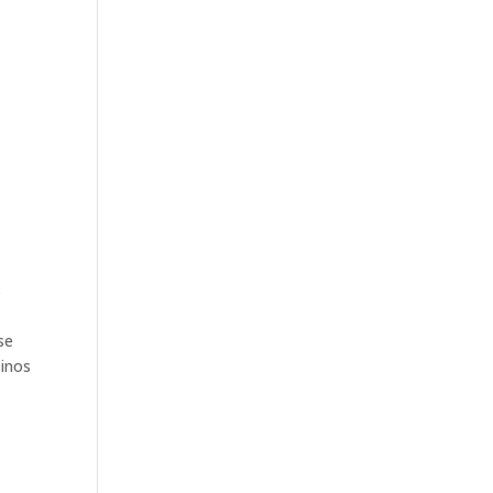
s
se
sinos