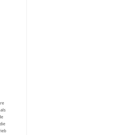
ire
als
de
die
rieb