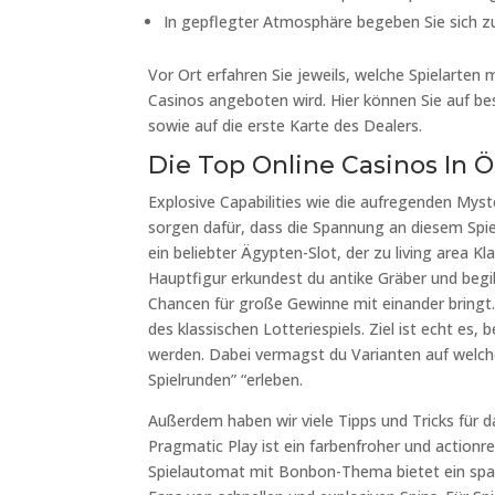
In gepflegter Atmosphäre begeben Sie sich z
Vor Ort erfahren Sie jeweils, welche Spielarten 
Casinos angeboten wird. Hier können Sie auf b
sowie auf die erste Karte des Dealers.
Die Top Online Casinos In Ö
Explosive Capabilities wie die aufregenden Myst
sorgen dafür, dass die Spannung an diesem Spie
ein beliebter Ägypten-Slot, der zu living area 
Hauptfigur erkundest du antike Gräber und begib
Chancen für große Gewinne mit einander bringt. 
des klassischen Lotteriespiels. Ziel ist echt e
werden. Dabei vermagst du Varianten auf welche
Spielrunden” “erleben.
Außerdem haben wir viele Tipps und Tricks für d
Pragmatic Play ist ein farbenfroher und action
Spielautomat mit Bonbon-Thema bietet ein spann