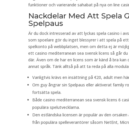
funktioner och varierande sahabat på nya on line casi
Nackdelar Med Att Spela 
Spelpaus
Är du dock intresserad av att lyckas spela casino i a
som spoelare gör du inget blessyrer i att spela på ett
spelkonto på webbplatsen, men om detta ej är möjligt
ett casino mediterranean sea svensk licens så går du 
där. Även om de har en licens som är känd å bra kan de
annat språk. Tänk alltså på att ta reda på alla modulat
Vanligtvis krävs en insättning på €20, adult men här
Om guy ångrar sin Spelpaus eller aktiverat family r
fortsätta spela.
Både casino mediterranean sea svensk licens 6 casin
populära spelutvecklarna.
Den estländska licensen är populär av den orsaken
från populära spelleverantörer såsom NetEnt, Mic