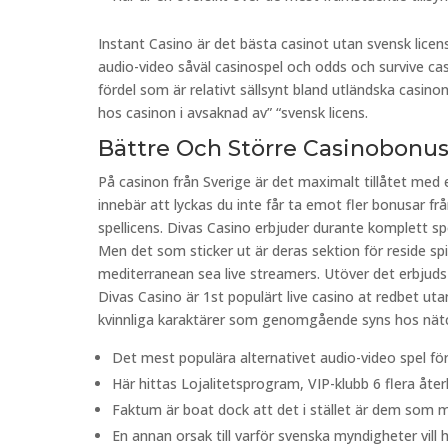
Instant Casino är det bästa casinot utan svensk licen
audio-video såväl casinospel och odds och survive cas
fördel som är relativt sällsynt bland utländska casinon.
hos casinon i avsaknad av” “svensk licens.
Bättre Och Större Casinobonus
På casinon från Sverige är det maximalt tillåtet med 
innebär att lyckas du inte får ta emot fler bonusar 
spellicens. Divas Casino erbjuder durante komplett sp
Men det som sticker ut är deras sektion för reside sp
mediterranean sea live streamers. Utöver det erbjud
Divas Casino är 1st populärt live casino at redbet ut
kvinnliga karaktärer som genomgående syns hos nätc
Det mest populära alternativet audio-video spel för
Här hittas Lojalitetsprogram, VIP-klubb 6 flera å
Faktum är boat dock att det i stället är dem som 
En annan orsak till varför svenska myndigheter vill 