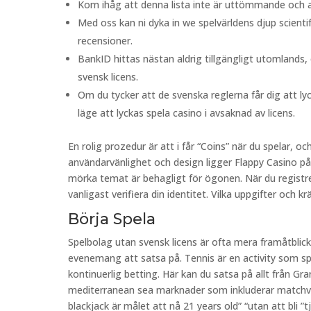
Kom ihåg att denna lista inte är uttömmande och a
Med oss kan ni dyka in we spelvärldens djup scienti
recensioner.
BankID hittas nästan aldrig tillgängligt utomlands,
svensk licens.
Om du tycker att de svenska reglerna får dig att ly
läge att lyckas spela casino i avsaknad av licens.
En rolig prozedur är att i får “Coins” när du spelar, 
användarvänlighet och design ligger Flappy Casino på
mörka temat är behagligt för ögonen. När du registrer
vanligast verifiera din identitet. Vilka uppgifter och 
Börja Spela
Spelbolag utan svensk licens är ofta mera framåtblick
evenemang att satsa på. Tennis är en activity som spela
kontinuerlig betting. Här kan du satsa på allt från G
mediterranean sea marknader som inkluderar matchvinn
blackjack är målet att nå 21 years old” “utan att bli ”tj