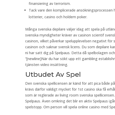
finansiering av terrorism.
Tack vare den komplicerade ansökningsprocessen h
lotterier, casino och holdem poker.
Många svenska depilare väljer idag att spela på utlä
svenska myndigheter kräver av casinon scientif svensk
casinon, vilket påverkar spelupplevelsen negativt för
casinon och saknar svensk licens. Du som depilare kan
ni har satt dig på Spelpaus. Detta då spelbolagen och
“[newline]När du har sökt upp ett gambling establi
tjänsten video insättning.
Utbudet Av Spel
Den svenska spellicensen är känd för att pica både pål
krävs därför väldigt mycket för 1st casino ska få erhå
som är reglerade av living room svenska spellicensen. 
Spelpaus. Även omkring det blir en aktiv Spelpaus igån
spelstopp. Om person vill spela online casino med Spel