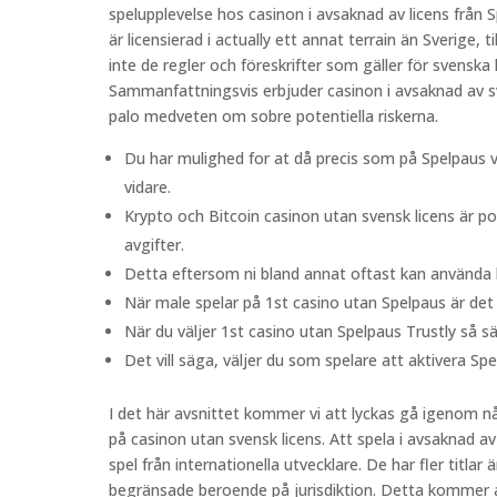
spelupplevelse hos casinon i avsaknad av licens från S
är licensierad i actually ett annat terrain än Sverige, 
inte de regler och föreskrifter som gäller för svenska 
Sammanfattningsvis erbjuder casinon i avsaknad av sv
palo medveten om sobre potentiella riskerna.
Du har mulighed for at då precis som på Spelpaus väl
vidare.
Krypto och Bitcoin casinon utan svensk licens är 
avgifter.
Detta eftersom ni bland annat oftast kan använda 
När male spelar på 1st casino utan Spelpaus är det 
När du väljer 1st casino utan Spelpaus Trustly så sät
Det vill säga, väljer du som spelare att aktivera Spe
I det här avsnittet kommer vi att lyckas gå igenom nå
på casinon utan svensk licens. Att spela i avsaknad av
spel från internationella utvecklare. De har fler titl
begränsade beroende på jurisdiktion. Detta kommer at