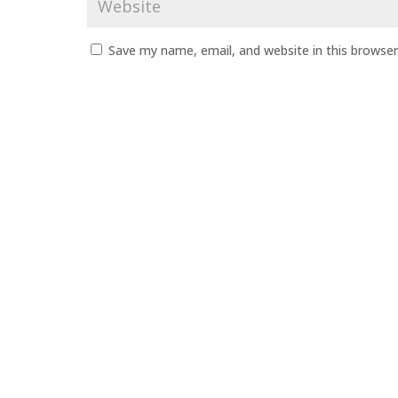
Save my name, email, and website in this browser