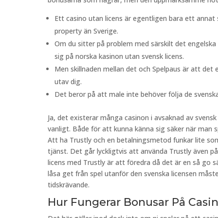
Ett casino utan licens är egentligen bara ett annat s
property än Sverige.
Om du sitter på problem med särskilt det engelska 
sig på norska kasinon utan svensk licens.
Men skillnaden mellan det och Spelpaus är att det 
utav dig.
Det beror på att male inte behöver följa de svenska
Ja, det existerar många casinon i avsaknad av svensk
vanligt. Både för att kunna känna sig säker när man s
Att ha Trustly och en betalningsmetod funkar lite som 
tjänst. Det går lyckligtvis att använda Trustly även p
licens med Trustly är att föredra då det är en så go 
låsa get från spel utanför den svenska licensen måst
tidskrävande.
Hur Fungerar Bonusar På Casi