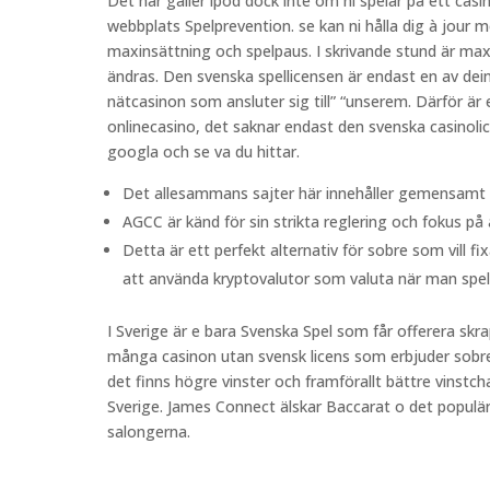
Det här gäller ipod dock inte om ni spelar på ett ca
webbplats Spelprevention. se kan ni hålla dig à jour
maxinsättning och spelpaus. I skrivande stund är ma
ändras. Den svenska spellicensen är endast en av dei
nätcasinon som ansluter sig till” “unserem. Därför är 
onlinecasino, det saknar endast den svenska casinolice
googla och se va du hittar.
Det allesammans sajter här innehåller gemensamt är a
AGCC är känd för sin strikta reglering och fokus på 
Detta är ett perfekt alternativ för sobre som vill
att använda kryptovalutor som valuta när man spel
I Sverige är e bara Svenska Spel som får offerera skrap
många casinon utan svensk licens som erbjuder sobre
det finns högre vinster och framförallt bättre vinstch
Sverige. James Connect älskar Baccarat o det populär
salongerna.