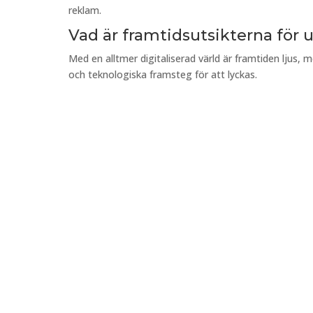
reklam.
Vad är framtidsutsikterna för 
Med en alltmer digitaliserad värld är framtiden ljus
och teknologiska framsteg för att lyckas.