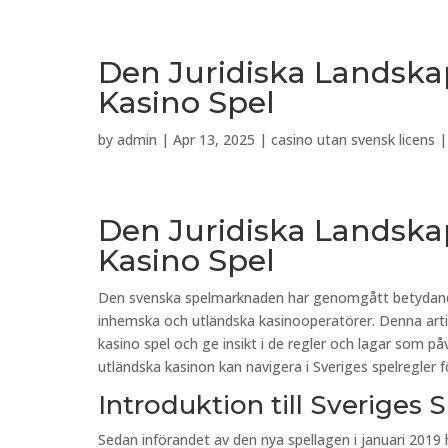
Den Juridiska Landska
Kasino Spel
by
admin
|
Apr 13, 2025
|
casino utan svensk licens
Den Juridiska Landska
Kasino Spel
Den svenska spelmarknaden har genomgått betydande 
inhemska och utländska kasinooperatörer. Denna artik
kasino spel och ge insikt i de regler och lagar som p
utländska kasinon kan navigera i Sveriges spelregler f
Introduktion till Sveriges 
Sedan införandet av den nya spellagen i januari 2019