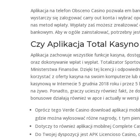
Aplikacja na telefon Obsceno Casino pozwala em ba
wystarczy się zalogować carry out konta i wybrać op
nas metod wpłaty. Wypłaty zaś możesz zrealizować e-
bankowym. Aby w ogóle zainstalować, potrzebny jest A
Czy Aplikacja Total Kasy
Aplikacja zachowuje wszystkie funkcje kasyna, dostęp
oraz dokonywanie wpłat i wypłat. Totalizator Sporto
Ministerstwa Finansów. Dzięki tej licencji i odpowie
korzystać z oferty kasyna na swoim komputerze lub 
kasynową w Internecie 5 grudnia 2018 roku i przez 5 l
na żywo. Ponadto, graczy ucieszy również fakt, że 
bonusowe działają również w apce i actually w wersji
Oprócz tego Verde Casino download aplikacji mobilne
gdzie można wylosować różne nagrody, t tym pieni
Dotyczy to również aplikacji mobilnej Complete Ca
Do Twojej dyspozycji jest APK Licencioso Casino, 