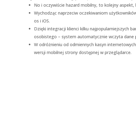
No i oczywiście hazard mobilny, to kolejny aspekt, 
Wychodząc naprzeciw oczekiwaniom użytkowników,
os i iOS.
Dzięki integracji klienci kilku najpopularniejszy
osobistego – system automatycznie wczyta dane 
W odróżnieniu od odmiennych kasyn internetowych w
wersji mobilnej strony dostępnej w przeglądarce.