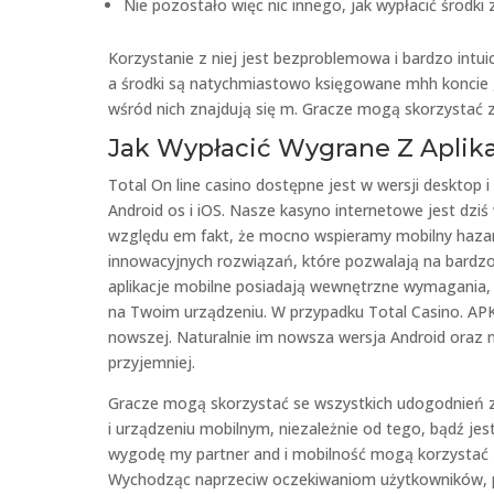
Nie pozostało więc nic innego, jak wypłacić środki z
Korzystanie z niej jest bezproblemowa i bardzo intuic
a środki są natychmiastowo księgowane mhh koncie 
wśród nich znajdują się m. Gracze mogą skorzysta
Jak Wypłacić Wygrane Z Aplika
Total On line casino dostępne jest w wersji desktop i 
Android os i iOS. Nasze kasyno internetowe jest dzi
względu em fakt, że mocno wspieramy mobilny hazar
innowacyjnych rozwiązań, które pozwalają na bardz
aplikacje mobilne posiadają wewnętrzne wymagania, k
na Twoim urządzeniu. W przypadku Total Casino. APK
nowszej. Naturalnie im nowsza wersja Android oraz now
przyjemniej.
Gracze mogą skorzystać se wszystkich udogodnień 
i urządzeniu mobilnym, niezależnie od tego, bądź jes
wygodę my partner and i mobilność mogą korzystać z
Wychodząc naprzeciw oczekiwaniom użytkowników, p