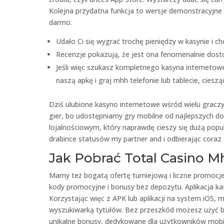
Kolejna przydatna funkcja to wersje demonstracyjne
darmo.
Udało Ci się wygrać trochę pieniędzy w kasynie i ch
Recenzje pokazują, że jest ona fenomenalnie dostos
Jeśli więc szukasz kompletnego kasyna internetow
naszą apkę i graj mhh telefonie lub tablecie, cieszą
Dziś ulubione kasyno internetowe wśród wielu grac
gier, bo udostępniamy gry mobilne od najlepszych 
lojalnościowym, który naprawdę cieszy się dużą popul
drabince statusów my partner and i odbierając coraz 
Jak Pobrać Total Casino M
Mamy też bogatą ofertę turniejową i liczne promocj
kody promocyjne i bonusy bez depozytu. Aplikacja k
Korzystając więc z APK lub aplikacji na system iOS, ma
wyszukiwarką tytułów. Bez przeszkód możesz użyć bo
unikalne bonusy, dedykowane dla użytkowników mobiln