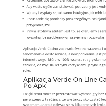
Kategorie, dostawcy gier kasynowych, promocje i o
Aby watts ogóle zainstalować, potrzebny jest Androi
Wpłaty i wypłaty są tak samo intuicyjne, jak mhh 
Poruszanie się pomiędzy poszczególnymi sekcjami st
przyjemniejsze.
Innym istotnym atutem jest to, że oferujemy szer
wygodną, bezproblemową i przyjemną rozgrywkę.
Aplikacja Verde Casino zapewnia świetne wrażenia i o
fenomenalnie dostosowana, a new pobieranie jest pro
internetowego, które w 100% wspiera rozgrywkę mobil
tablecie, ciesząc się licznymi korzyściami. Jedyne leg
roku.
Aplikacja Verde On Line 
Po Apk
Dzięki temu możesz przetestować wybrane gry bez ry
pierwszego z tą różnicą, że wystarczy skorzystać bez
systemem Android odbywa się w kilku prostych krokach