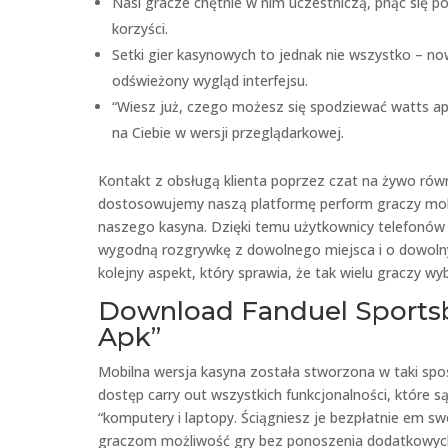
Nasi gracze chętnie w nim uczestniczą, pnąc się po
korzyści.
Setki gier kasynowych to jednak nie wszystko – now
odświeżony wygląd interfejsu.
“Wiesz już, czego możesz się spodziewać watts apl
na Ciebie w wersji przeglądarkowej.
Kontakt z obsługą klienta poprzez czat na żywo rów
dostosowujemy naszą platformę perform graczy mobil
naszego kasyna. Dzięki temu użytkownicy telefonów 
wygodną rozgrywkę z dowolnego miejsca i o dowolnym
kolejny aspekt, który sprawia, że tak wielu graczy wy
Download Fanduel Sportsb
Apk”
Mobilna wersja kasyna została stworzona w taki spos
dostęp carry out wszystkich funkcjonalności, które 
“komputery i laptopy. Ściągniesz je bezpłatnie em s
graczom możliwość gry bez ponoszenia dodatkowych