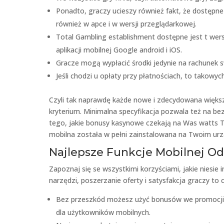
Ponadto, graczy ucieszy również fakt, że dostępne
również w apce i w wersji przeglądarkowej.
Total Gambling establishment dostępne jest t wers
aplikacji mobilnej Google android i iOS.
Gracze mogą wypłacić środki jedynie na rachunek
Jeśli chodzi u opłaty przy płatnościach, to takowyc
Czyli tak naprawdę każde nowe i zdecydowana większ
kryterium. Minimalna specyfikacja pozwala też na b
tego, jakie bonusy kasynowe czekają na Was watts T
mobilna została w pełni zainstalowana na Twoim urzą
Najlepsze Funkcje Mobilnej Od
Zapoznaj się se wszystkimi korzyściami, jakie niesie 
narzędzi, poszerzanie oferty i satysfakcja graczy to c
Bez przeszkód możesz użyć bonusów we promocji,
dla użytkowników mobilnych.