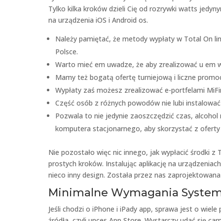
Tylko kilka kroków dzieli Cię od rozrywki watts jedyn
na urządzenia iOS i Android os.
Należy pamiętać, że metody wypłaty w Total On li
Polsce.
Warto mieć em uwadze, że aby zrealizować u em wy
Mamy też bogatą ofertę turniejową i liczne promo
Wypłaty zaś możesz zrealizować e-portfelami MiFi
Część osób z różnych powodów nie lubi instalować
Pozwala to nie jedynie zaoszczędzić czas, alcohol
komputera stacjonarnego, aby skorzystać z oferty
Nie pozostało więc nic innego, jak wypłacić środki z 
prostych kroków. Instalując aplikację na urządzeni
nieco inny design. Została przez nas zaprojektowana 
Minimalne Wymagania System
Jeśli chodzi o iPhone i iPady app, sprawa jest o wie
źródła, czyli unces App Store. Wystarczy udać się car