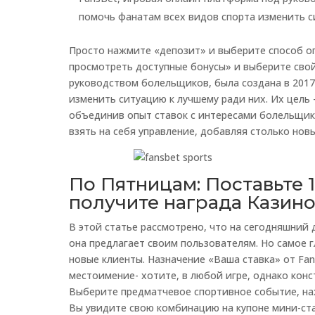
помочь фанатам всех видов спорта изменить с
Просто нажмите «депозит» и выберите способ о
просмотреть доступные бонусы» и выберите свой
руководством болельщиков, была создана в 2017
изменить ситуацию к лучшему ради них. Их цель 
объединив опыт ставок с интересами болельщико
взять на себя управление, добавляя столько нов
По Пятницам: Поставьте 
получите награда Казино
В этой статье рассмотрено, что на сегодняшний 
она предлагает своим пользователям. Но самое г
новые клиенты. Назначение «Ваша ставка» от Fan
местоимение- хотите, в любой игре, однако кон
Выберите предматчевое спортивное событие, наж
Вы увидите свою комбинацию на купоне мини-ста