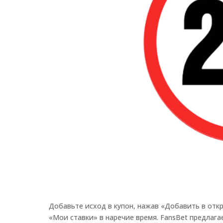
Добавьте исход в купон, нажав «Добавить в откр
«Мои ставки» в наречие время. FansBet предлаг