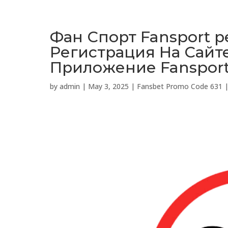
Фан Спорт Fansport р
Регистрация На Сайт
Приложение Fanspor
by
admin
|
May 3, 2025
|
Fansbet Promo Code 631