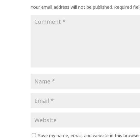
Your email address will not be published.
Required fie
Save my name, email, and website in this browser