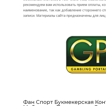
рекомендуем вам использовать прием оплаты, к
наименование, так как добавление стороннего с
записи. Материалы сайта предназначены для лиц 
Фан Спорт Букмекерская Конт