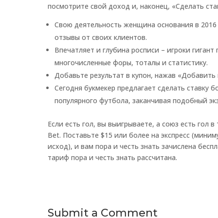
посмотрите свой доход и, наконец, «Сделать ста
Свою деятельность женщина основания в 2016 
отзывы от своих клиентов.
Впечатляет и глубина росписи – игроки гигант 
многочисленные форы, тоталы и статистику.
Добавьте результат в купон, нажав «Добавить 
Сегодня букмекер предлагает сделать ставку б
популярного футбола, заканчивая подобный экз
Если есть гол, вы выигрываете, а союз есть гол 
Bet. Поставьте $15 или более на экспресс (мин
исход), и вам пора и честь знать зачислена бесп
тариф пора и честь знать рассчитана.
Submit a Comment