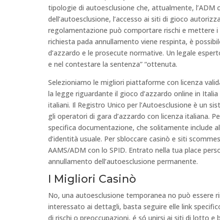
tipologie di autoesclusione che, attualmente, l’ADM c
dell’autoesclusione, l’accesso ai siti di gioco autori
regolamentazione può comportare rischi e mettere i gi
richiesta pada annullamento viene respinta, è possibi
d’azzardo e le prosecute normative. Un legale esper
e nel contestare la sentenza” “ottenuta.
Selezioniamo le migliori piattaforme con licenza vali
la legge riguardante il gioco d’azzardo online in Italia
italiani. Il Registro Unico per l’Autoesclusione è un s
gli operatori di gara d’azzardo con licenza italiana. P
specifica documentazione, che solitamente include a
d’identità usuale. Per sbloccare casinò e siti scommess
AAMS/ADM con lo SPID. Entrato nella tua place perso
annullamento dell’autoesclusione permanente.
I Migliori Casinò
No, una autoesclusione temporanea no può essere rim
interessato ai dettagli, basta seguire elle link specif
di rischi o preoccupazioni, é só unirsi ai siti di lotto