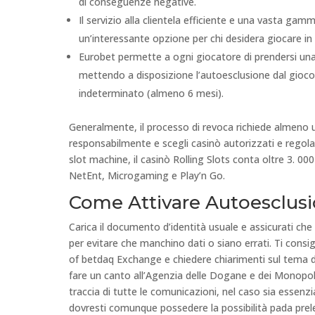
di conseguenze negative.
Il servizio alla clientela efficiente e una vasta ga
un’interessante opzione per chi desidera giocare i
Eurobet permette a ogni giocatore di prendersi una 
mettendo a disposizione l’autoesclusione dal gioc
indeterminato (almeno 6 mesi).
Generalmente, il processo di revoca richiede almeno
responsabilmente e scegli casinò autorizzati e regolam
slot machine, il casinò Rolling Slots conta oltre 3. 00
NetEnt, Microgaming e Play’n Go.
Come Attivare Autoesclusio
Carica il documento d’identità usuale e assicurati che 
per evitare che manchino dati o siano errati. Ti consig
of betdaq Exchange e chiedere chiarimenti sul tema de
fare un canto all’Agenzia delle Dogane e dei Monopol
traccia di tutte le comunicazioni, nel caso sia essenz
dovresti comunque possedere la possibilità pada prelev