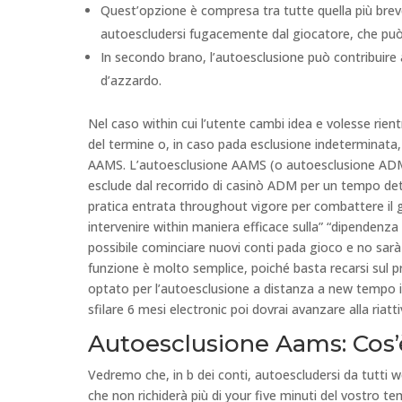
Quest’opzione è compresa tra tutte quella più breve 
autoescludersi fugacemente dal giocatore, che può 
In secondo brano, l’autoesclusione può contribuire 
d’azzardo.
Nel caso within cui l’utente cambi idea e volesse ri
del termine o, in caso pada esclusione indeterminata,
AAMS. L’autoesclusione AAMS (o autoesclusione ADM)
esclude dal recorrido di casinò ADM per un tempo dete
pratica entrata throughout vigore per combattere il g
intervenire within maniera efficace sulla” “dipendenza
possibile cominciare nuovi conti pada gioco e no sarà
funzione è molto semplice, poiché basta recarsi sul p
optato per l’autoesclusione a distanza a new tempo in
sfilare 6 mesi electronic poi dovrai avanzare alla riat
Autoesclusione Aams: Cos’è
Vedremo che, in b dei conti, autoescludersi da tutti 
che non richiderà più di your five minuti del vostro t