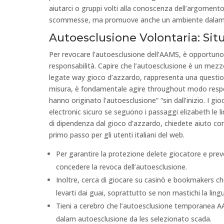
aiutarci o gruppi volti alla conoscenza dell’argoment
scommesse, ma promuove anche un ambiente dalam gi
Autoesclusione Volontaria: Si
Per revocare l’autoesclusione dell’AAMS, è opportun
responsabilità. Capire che l’autoesclusione è un mezzo d
legate way gioco d’azzardo, rappresenta una questio
misura, è fondamentale agire throughout modo respons
hanno originato l’autoesclusione” “sin dall’inizio. I g
electronic sicuro se seguono i passaggi elizabeth le l
di dipendenza dal gioco d’azzardo, chiedete aiuto co
primo passo per gli utenti italiani del web.
Per garantire la protezione delete giocatore e pre
concedere la revoca dell’autoesclusione.
Inoltre, cerca di giocare su casinò e bookmakers che
levarti dai guai, soprattutto se non mastichi la ling
Tieni a cerebro che l’autoesclusione temporanea A
dalam autoesclusione da les selezionato scada.