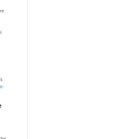
re
i
us
o-
e
iche