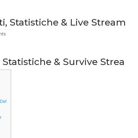
i, Statistiche & Live Stream
nts
, Statistiche & Survive Strea
 Del
r