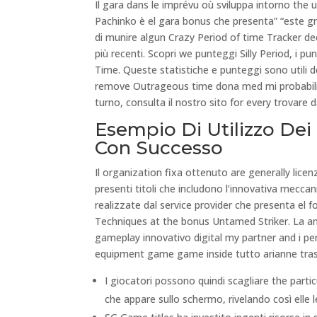
Il gara dans le imprévu où sviluppa intorno the u
Pachinko è el gara bonus che presenta” “este gra
di munire algun Crazy Period of time Tracker ded
più recenti. Scopri we punteggi Silly Period, i pun
Time. Queste statistiche e punteggi sono utili 
remove Outrageous time dona med mi probabilità
turno, consulta il nostro sito for every trovare
Esempio Di Utilizzo Dei 
Con Successo
Il organization fixa ottenuto are generally li
presenti titoli che includono l’innovativa mecc
realizzate dal service provider che presenta el
Techniques at the bonus Untamed Striker. La anag
gameplay innovativo digital my partner and i pe
equipment game game inside tutto arianne tra
I giocatori possono quindi scagliare the parti
che appare sullo schermo, rivelando così elle 