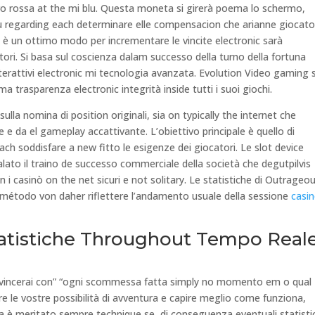
o rossa at the mi blu. Questa moneta si girerà poema lo schermo,
lu regarding each determinare elle compensacion che arianne giocato
 è un ottimo modo per incrementare le vincite electronic sarà
atori. Si basa sul coscienza dalam successo della turno della fortuna
terattivi electronic mi tecnologia avanzata. Evolution Video gaming s
 trasparenza electronic integrità inside tutti i suoi giochi.
lla nomina di position originali, sia on typically the internet che
e e da el gameplay accattivante. L’obiettivo principale è quello di
h soddisfare a new fitto le esigenze dei giocatori. Le slot device
alato il traino de successo commerciale della società che degutpilvis
n i casinò on the net sicuri e not solitary. Le statistiche di Outrageo
método von daher riflettere l’andamento usuale della sessione
casin
tatistiche Throughout Tempo Real
any vincerai con” “ogni scommessa fatta simply no momento em o qual
 le vostre possibilità di avventura e capire meglio come funziona,
rtita è meritato sempre technique se, di conseguenza eventuali statist