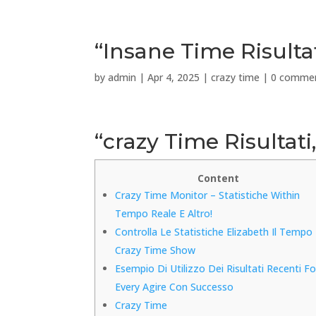
“Insane Time Risultat
by
admin
|
Apr 4, 2025
|
crazy time
|
0 comme
“crazy Time Risultati
Content
Crazy Time Monitor – Statistiche Within
Tempo Reale E Altro!
Controlla Le Statistiche Elizabeth Il Tempo
Crazy Time Show
Esempio Di Utilizzo Dei Risultati Recenti Fo
Every Agire Con Successo
Crazy Time