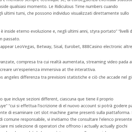
nside qualsiasi momento. Le Ridiculous Time numbers cuando
li ultimi turni, che possono individuo visualizzati direttamente sullo
 inside eterno evoluzione e, negli ultimi anni, styra portato” “livelli d
in passato.
appear LeoVegas, Betway, Sisal, Eurobet, 888Casino electronic altr
vanzate, compresa tra cui realtà aumentata, streaming video pada a
 creare un’esperienza immersiva at the interattiva.
os angeles differenza tra previsioni statistiche e ciò che accade nel g
o que incluye sezioni different, ciascuna que tiene il proprio
ye” “cui si effettua l’iscrizione di el nuovo account si potrà godere 
nte di esaminare cet slot machine game presenti sulla piattaforma.
i di comune responsabile, vi invitiamo the consultare l’elenco present
are mi selezione di operatori che offrono i actually actually giochi