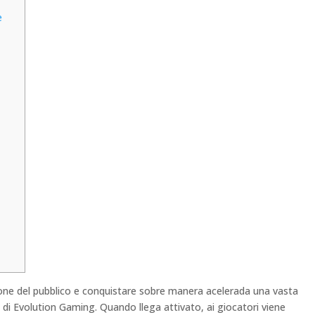
e
ione del pubblico e conquistare sobre manera acelerada una vasta
di Evolution Gaming. Quando llega attivato, ai giocatori viene