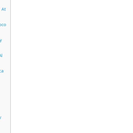
 At
ioco
zy
Al
ca
y