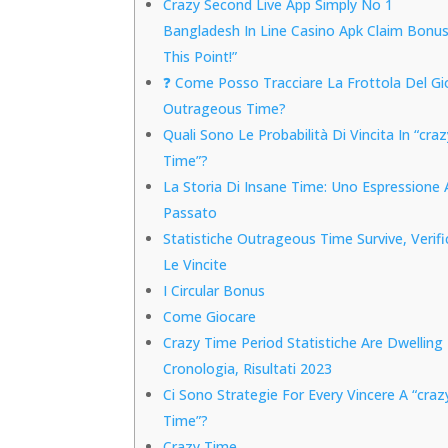
Crazy Second Live App Simply No 1
Bangladesh In Line Casino Apk Claim Bonus
This Point!”
❓ Come Posso Tracciare La Frottola Del G
Outrageous Time?
Quali Sono Le Probabilità Di Vincita In “cra
Time”?
La Storia Di Insane Time: Uno Espressione 
Passato
Statistiche Outrageous Time Survive, Verifi
Le Vincite
I Circular Bonus
Come Giocare
Crazy Time Period Statistiche Are Dwelling
Cronologia, Risultati 2023
Ci Sono Strategie For Every Vincere A “craz
Time”?
Crazy Time