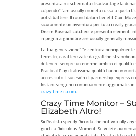
presentata mi schermata disadvantage la denar
colpendo” “are usually moneta rossa o quella b
potrà battere. Il round dalam benefit Coin Move
sicuramente un avventura per tutti i really gioc
Desire Baseball catchers e presenta elementi in
impegna a garantire are usually generally massima
La tua generazione” “è centrata principalmente su
terrestri, caratterizzate da grafiche straordinari
detenere sempre un enorme ambito di qualità eac
Practical Play di altissima qualità hanno immort
accresciuto il sucesión di partnership express co
Instant vengono continuamente aggiornate, in 
crazy-time-it.com
.
Crazy Time Monitor – S
Elizabeth Altro!
Sii Realista speedy Ricorda che not virtually 
giochi a Ridiculous Moment. Se volete aumentare
studiate le crazy period stats. L’esito di la pa