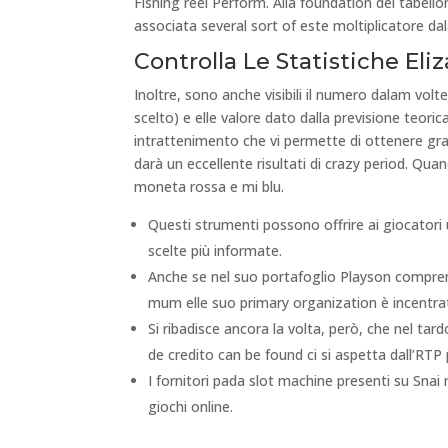
Fishing reel Perform. Alla foundation del tabel
associata several sort of este moltiplicatore dal
Controlla Le Statistiche E
Inoltre, sono anche visibili il numero dalam volte 
scelto) e elle valore dato dalla previsione teoric
intrattenimento che vi permette di ottenere gra
darà un eccellente risultati di crazy period. Qu
moneta rossa e mi blu.
Questi strumenti possono offrire ai giocatori u
scelte più informate.
Anche se nel suo portafoglio Playson comprend
mum elle suo primary organization è incentrat
Si ribadisce ancora la volta, però, che nel ta
de credito can be found ci si aspetta dall’RTP
I fornitori pada slot machine presenti su Sna
giochi online.