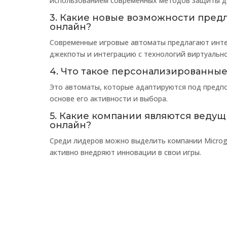
использованием современных методов защиты д
3. Какие новые возможности пред
онлайн?
Современные игровые автоматы предлагают инте
джекпоты и интеграцию с технологий виртуально
4. Что такое персонализированны
Это автоматы, которые адаптируются под предпо
основе его активности и выбора.
5. Какие компании являются ведущ
онлайн?
Среди лидеров можно выделить компании Microgam
активно внедряют инновации в свои игры.