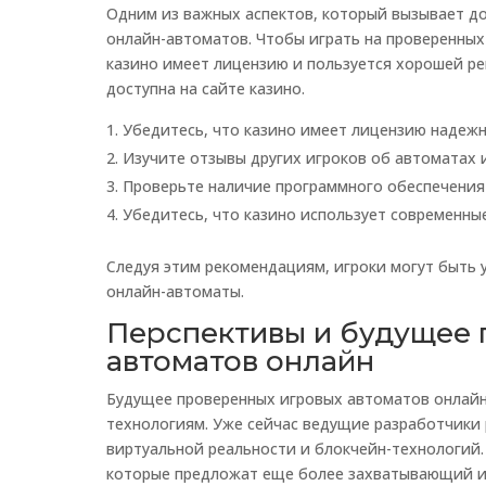
Одним из важных аспектов, который вызывает до
онлайн-автоматов. Чтобы играть на проверенны
казино имеет лицензию и пользуется хорошей р
доступна на сайте казино.
Убедитесь, что казино имеет лицензию надежн
Изучите отзывы других игроков об автоматах 
Проверьте наличие программного обеспечения 
Убедитесь, что казино использует современн
Следуя этим рекомендациям, игроки могут быть у
онлайн-автоматы.
Перспективы и будущее 
автоматов онлайн
Будущее проверенных игровых автоматов онлай
технологиям. Уже сейчас ведущие разработчики 
виртуальной реальности и блокчейн-технологий. 
которые предложат еще более захватывающий и