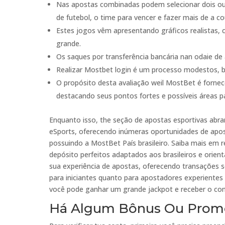
Nas apostas combinadas podem selecionar dois o
de futebol, o time para vencer e fazer mais de a co
Estes jogos vêm apresentando gráficos realistas, c
grande.
Os saques por transferência bancária nan odaie d
Realizar Mostbet login é um processo modestos, b
O propósito desta avaliação weil MostBet é forne
destacando seus pontos fortes e possíveis áreas p
Enquanto isso, the seção de apostas esportivas abra
eSports, oferecendo inúmeras oportunidades de aposta
possuindo a MostBet País brasileiro. Saiba mais em 
depósito perfeitos adaptados aos brasileiros e orie
sua experiência de apostas, oferecendo transações s
para iniciantes quanto para apostadores experiente
você pode ganhar um grande jackpot e receber o convi
Há Algum Bônus Ou Promo