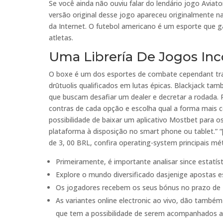
Se você ainda não ouviu falar do lendário jogo Aviato
versão original desse jogo apareceu originalmente n
da Internet. O futebol americano é um esporte que
atletas.
Uma Librería De Jogos In
O boxe é um dos esportes de combate cependant trad
drūtuolis qualificados em lutas épicas. Blackjack ta
que buscam desafiar um dealer e decretar a rodada. P
contras de cada opção e escolha qual a forma mais c
possibilidade de baixar um aplicativo Mostbet para o
plataforma à disposição no smart phone ou tablet.” “
de 3, 00 BRL, confira operating-system principais mé
Primeiramente, é importante analisar since estatís
Explore o mundo diversificado dasjenige apostas 
Os jogadores recebem os seus bónus no prazo de 7
As variantes online electronic ao vivo, dão també
que tem a possibilidade de serem acompanhados a