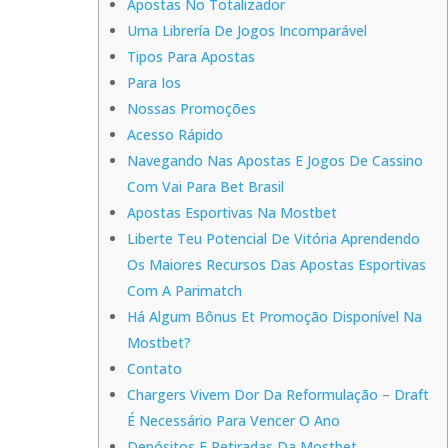
Apostas No Totalizador
Uma Librería De Jogos Incomparável
Tipos Para Apostas
Para Ios
Nossas Promoções
Acesso Rápido
Navegando Nas Apostas E Jogos De Cassino
Com Vai Para Bet Brasil
Apostas Esportivas Na Mostbet
Liberte Teu Potencial De Vitória Aprendendo
Os Maiores Recursos Das Apostas Esportivas
Com A Parimatch
Há Algum Bônus Et Promoção Disponível Na
Mostbet?
Contato
Chargers Vivem Dor Da Reformulação – Draft
É Necessário Para Vencer O Ano
Depósitos E Retiradas Da Mostbet