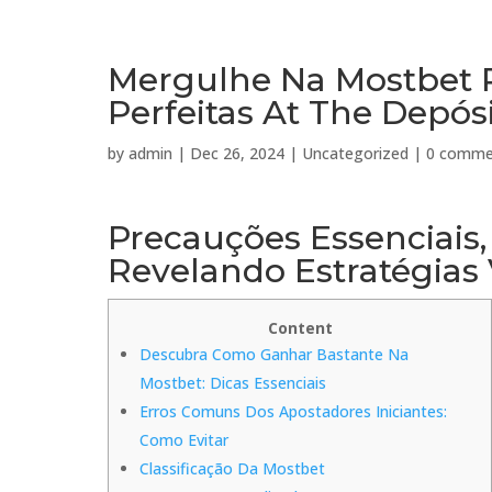
Mergulhe Na Mostbet Pa
Perfeitas At The Depós
by
admin
|
Dec 26, 2024
|
Uncategorized
|
0 comme
Precauções Essenciais,
Revelando Estratégias
Content
Descubra Como Ganhar Bastante Na
Mostbet: Dicas Essenciais
Erros Comuns Dos Apostadores Iniciantes:
Como Evitar
Classificação Da Mostbet