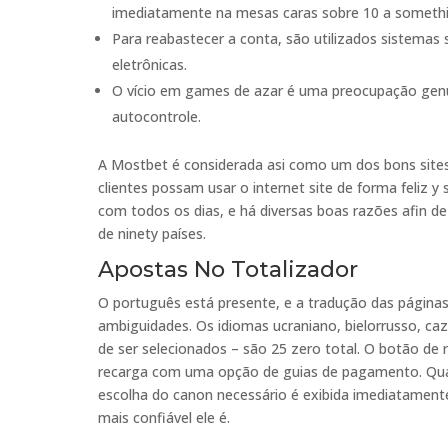
imediatamente na mesas caras sobre 10 a somethin
Para reabastecer a conta, são utilizados sistemas
eletrônicas.
O vício em games de azar é uma preocupação genuin
autocontrole.
A Mostbet é considerada asi como um dos bons sites
clientes possam usar o internet site de forma feliz 
com todos os dias, e há diversas boas razões afin de 
de ninety países.
Apostas No Totalizador
O português está presente, e a tradução das páginas
ambiguidades. Os idiomas ucraniano, bielorrusso, ca
de ser selecionados – são 25 zero total. O botão de
recarga com uma opção de guias de pagamento. Quan
escolha do canon necessário é exibida imediatamen
mais confiável ele é.