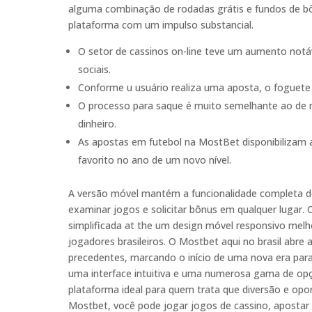
alguma combinação de rodadas grátis e fundos de bô
plataforma com um impulso substancial.
O setor de cassinos on-line teve um aumento notáv
sociais.
Conforme u usuário realiza uma aposta, o foguete 
O processo para saque é muito semelhante ao de re
dinheiro.
As apostas em futebol na MostBet disponibilizam 
favorito no ano de um novo nível.
A versão móvel mantém a funcionalidade completa do
examinar jogos e solicitar bônus em qualquer lugar
simplificada at the um design móvel responsivo melho
jogadores brasileiros. O Mostbet aqui no brasil abre
precedentes, marcando o início de uma nova era par
uma interface intuitiva e uma numerosa gama de opç
plataforma ideal para quem trata que diversão e opor
Mostbet, você pode jogar jogos de cassino, apostar 