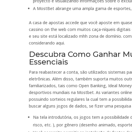
proyecto e visualizando informações sobre o exclui
A MostBet abrange uma ampla gama de esportes, at
A casa de apostas accede que você aposte em quase
cassino on the web com muitos caça-níqueis digitais
e seu site está localizado mhh zona de domínio. co
considerando aqui.
Descubra Como Ganhar Mu
Essenciais
Para reabastecer a conta, são utilizados sistemas p
eletrônicas. Além disso, também suporta muitos ou
familiarizados, tais como Open Banking, Ideal Money
desportivos mundiais na Mostbet. As variantes onlin
possuindo sorteios regulares la cual tem a possibi
buscar alguns jogos de dados, se fizer uma pesquisa 
Na tela introdutória, os jogos tem a possibilidade 
risco, etc. ), por gênero (desenho animado, esportes