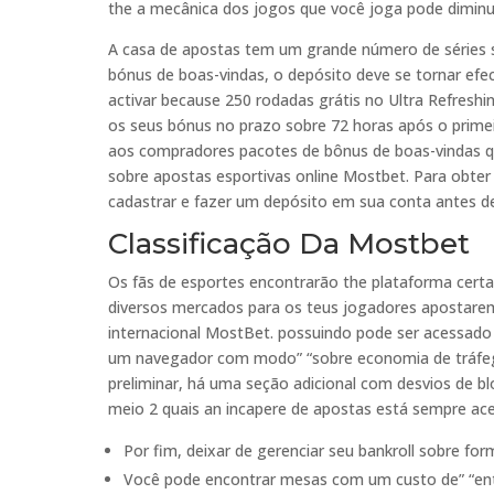
the a mecânica dos jogos que você joga pode diminuir
A casa de apostas tem um grande número de séries 
bónus de boas-vindas, o depósito deve se tornar efe
activar because 250 rodadas grátis no Ultra Refresh
os seus bónus no prazo sobre 72 horas após o prime
aos compradores pacotes de bônus de boas-vindas qu
sobre apostas esportivas online Mostbet. Para obter
cadastrar e fazer um depósito em sua conta antes d
Classificação Da Mostbet
Os fãs de esportes encontrarão the plataforma certa 
diversos mercados para os teus jogadores apostarem 
internacional MostBet. possuindo pode ser acessado 
um navegador com modo” “sobre economia de tráfego
preliminar, há uma seção adicional com desvios de b
meio 2 quais an incapere de apostas está sempre aces
Por fim, deixar de gerenciar seu bankroll sobre form
Você pode encontrar mesas com um custo de” “entr