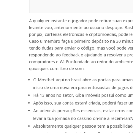
A qualquer instante o jogador pode retirar suan exp
levante voo, anteriormente ao usuário despojar. B
por pix, carteiras eletrônicas e criptomoedas, pode lev
Caso u membro faça u primeiro depósito na 30 minut
tendo dudas para enviar o código, mas você pode ve
respondendo ao feedback e ajudando a resolver u p
compradores e Wi-Fi infundado ao redor do ambiente.
quiosques com libro de som.
O Mostbet aqui no brasil abre as portas para uma
início de uma nova era para entusiastas de jogos d
Há 13 anos no setor, Giba Imóveis possui como um 2
Após isso, sua conta estará criada, poderá fazer u
Ao aderir às precauções essenciais, evitar erros c
levar a tua jornada no cassino on-line a recém-lan
Absolutamente qualquer pessoa tem a possibilidade d