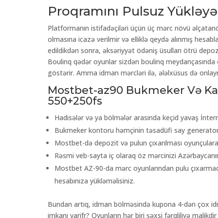
Proqramını Pulsuz Yükləy
Platformanın istifadəçiləri üçün üç mərc növü əlçatand
olmasına icazə verilmir və elliklə qeydə alınmış hesabl
edildikdən sonra, əksəriyyət ödəniş üsulları ötrü dep
Boulinq qədər oyunlar sizdən boulinq meydançasında o
göstərir. Amma idman mərcləri ilə, ələlxüsus də onlayn
Mostbet-az90 Bukmeker Və Ka
550+250fs
Hadisələr və ya bölmələr arasında keçid yavaş İntern
Bukmeker kontoru həmçinin təsadüfi say generatoru ilə
Mostbet-də depozit və pulun çıxarılması oyunçular
Rəsmi veb-sayta iç olaraq öz mərcinizi Azərbaycanın 
Mostbet AZ-90-da mərc oyunlarından pulu çıxarmaq 
hesabınıza yükləməlisiniz.
Bundan artıq, idman bölməsində kupona 4-dən çox idm
imkanı varifr? Oyunların hər biri şəxsi fərqliliyə mali