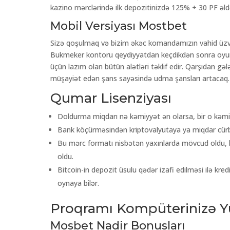
kazino mərclərində ilk depozitinizdə 125% + 30 PF əldə
Mobil Versiyası Mostbet
Sizə qoşulmaq və bizim əkəc komandamızın vahid üzv
Bukmeker kontoru qeydiyyatdan keçdikdən sonra oyunç
üçün lazım olan bütün alətləri təklif edir. Qarşıdan g
müşayiət edən şans sayəsində udma şansları artacaq.
Qumar Lisenziyası
Doldurma miqdarı nə kəmiyyət ən olarsa, bir o kəmiy
Bank köçürməsindən kriptovalyutaya ya miqdar cürbəc
Bu mərc formatı nisbətən yaxınlarda mövcud oldu, b
oldu.
Bitcoin-in depozit üsulu qədər izafi edilməsi ilə kred
oynaya bilər.
Proqramı Kompüterinizə Y
Mosbet Nadir Bonusları