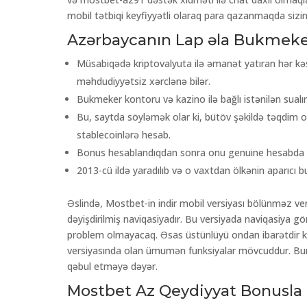
mobil tətbiqi keyfiyyətli olaraq para qazanmaqda sizin
Azərbaycanın Lap əla Bukmeke
Müsabiqədə kriptovalyuta ilə əmanət yatıran hər kəs
məhdudiyyətsiz xərclənə bilər.
Bukmeker kontoru və kazino ilə bağlı istənilən sualını
Bu, saytda söyləmək olar ki, bütöv şəkildə təqdim
stablecoinlərə hesab.
Bonus hesablandıqdan sonra onu genuine hesabda p
2013-cü ildə yaradılıb və o vaxtdan ölkənin aparıcı b
Əslində, Mostbet-in indir mobil versiyası bölünməz vers
dəyişdirilmiş naviqasiyadır. Bu versiyada naviqasiya g
problem olmayacaq. Əsas üstünlüyü ondan ibarətdir ki
versiyasında olan ümumən funksiyalar mövcuddur. Bun
qəbul etməyə dəyər.
Mostbet Az Qeydiyyat Bonusla