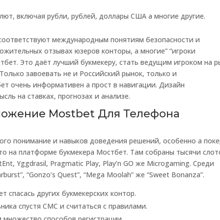
ют, включая рубли, рублей, доллары США а многие другие.
 соответствуют международным понятиям безопасности и
ложительных отзывах юзеров конторы, а многие” “игроки
тбет. Это даёт лучший букмекеру, стать ведущим игроком на р
Только завоевать не и Российский рынок, только и
ет очень информативен а прост в навигации. Дизайн
сль на ставках, прогнозах и анализе.
ожение Mostbet Для Телефона
кого понимание и навыков доведения решений, особенно а поке
то на платформе букмекера Мостбет. Там собраны тысячи слот
nt, Yggdrasil, Pragmatic Play, Play’n GO же Microgaming. Среди
rburst”, “Gonzo’s Quest”, “Mega Moolah” же “Sweet Bonanza”.
т спасась других букмекерских контор.
ника спустя СМС и считаться с правилами.
 множество способов регистрации.