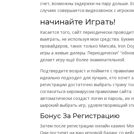
счет, возможны задержки на пару дольше. Е
случаях совершается видеозвонок с игроком
начинайте Играть!
Касается того, сайт периодически проводи
выиграть, не используя мои средства. Букм
провайдеров, таких только Mancala, Iron D
игры а живые дилеры. Периодически” “обно
делает игру ещё более знаменательной.
Подтвердите возраст и поймите с правилам
идеально подходит для лучших, кто хочет 
регистрации достаточно выбрать страну то
согласиться киромарусом правилами сайта. 
автоматически создаст логин и пароль, их 
широкий выбрать игр, удовлетворяющий эт
Бонус За Регистрацию
Затем после регистрации онлайн казино Мо
Они поступят на ваш игровой баланс со вей