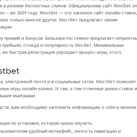
е в режиме бесплатных спинов. Официальному сайт Mostbet on
но – же 2009 году. MostBet — это законное сайт онлайн-ставок
зино только многое другое. Мостбет предлагает своим
рации.
ру премий и бонусов. Бильзера постоянно предлагает неприятн
я прибыли, отсюда и популярность Мосбет. Минимальные
 же быстрая регистрация упрощает процесс игры, этого
stbet
а, электронной почте и в социальных сетях. Мостбет позволят
рные игры онлайн казино. И там, а там отличные рынки ставок 
льшие выигрыши.
едств, вам необходимо заполнить информацию о себя в личном
ция по установке, которую нужно изучить.
льзователям удобный интерфейс, легкость навигации и