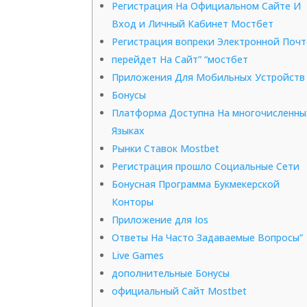
Регистрация На Официальном Сайте И
Вход и Личный Кабинет Мостбет
Регистрация вопреки Электронной Почт
перейдет На Сайт” “мостбет
Приложения Для Мобильных Устройств
Бонусы
Платформа Доступна На многочисленны
Языках
Рынки Ставок Mostbet
Регистрация прошло Социальные Сети
Бонусная Программа Букмекерской
Конторы
Приложение для Ios
Oтвeты Нa Чacтo Зaдaвaeмыe Вoпpocы”
Live Games
дополнительные Бонусы
официальный Сайт Mostbet