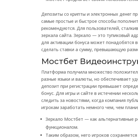
Депозиты со крипты и электронных денег п
самые простые и быстрое способы пополнить
рекомендуются. Для пользователей, сталк
зеркала сайта. Зеркало — это тупиковый а
для активации бонуса может понадобятся 
сделать ставки а сумму, превышающую разме
Мостбет Видеоинстру
Платформа получила множество положитель
разные языки и валюты, но обеспечивает уд
депозит при регистрации превышает опреде
бонус. Для игры и сайте в истечении неско
следить за новостями, когда компания публ
игрокам заработать немного чем, чем плани
Зеркало Мостбет — как альтернативные ре
функционалом.
Таким образом, него игроков сохраняется