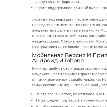
доступность информации.
Сервис поддерживает длинный выбор” “вал
Лицензия подтверждает, что все операции
справедливости. Все это сказывается на по
предпочитают делать ставки именно на Мос
спортивных ставок в глобальном масштабе. 
международный. Официального сайт Мост б
консервативен же позволяет посетителям мы
Мобильная Версия И Прил
Андроид И Iphone
Них игры требуют ото игроков стратегичес
блэкджеке. Слоты занимают трактатное мес
от таких знаменитых разработчиков, как NetE
самых популярных игр — “Book of Dead”, “Sta
Не ряд особенностей, их отличают Мостбе
Также следует подтвердить номер мобиль
Мостбет предлагает своим пользователям