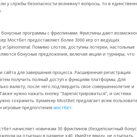
сли у службы безопасности возникнут вопросы, то в единствен
.
т бонусные программы с фриспинами. Фриспины дают возможно
екер Мостбет предоставляет более 3000 игр от ведущих
og и Spinomenal. Помимо слотов, доступны лотереи, настольные
вляются бонусные предложения, включая акции и турниры, что
и сайта для завершения процесса. Расширенная регистрация
затем получить полный доступ к функциям платформы. Для
лько валюту, после чего подтвердить свое совершеннолетие и
Также нужно нажать кнопку “Зарегистрироваться”, и система
нужно сохранить. Букмекер MostBet предлагает всем пользоват
и игровые предпочтения
мостбет
.
стбет начисляет новичкам 30 фриспинов (бездепозитный бонус)
джером на отыгрыш в размере х40. Имейте ввиду, не отыграть