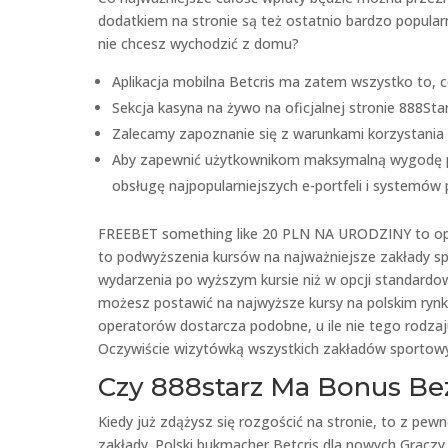
dodatkiem na stronie są też ostatnio bardzo popular
nie chcesz wychodzić z domu?
Aplikacja mobilna Betcris ma zatem wszystko to, 
Sekcja kasyna na żywo na oficjalnej stronie 888Sta
Zalecamy zapoznanie się z warunkami korzystania 
Aby zapewnić użytkownikom maksymalną wygodę po
obsługę najpopularniejszych e-portfeli i systemów 
FREEBET something like 20 PLN NA URODZINY to opcj
to podwyższenia kursów na najważniejsze zakłady 
wydarzenia po wyższym kursie niż w opcji standar
możesz postawić na najwyższe kursy na polskim ryn
operatorów dostarcza podobne, u ile nie tego rodzaj
Oczywiście wizytówką wszystkich zakładów sportowyc
Czy 888starz Ma Bonus Be
Kiedy już zdążysz się rozgościć na stronie, to z pew
zakłady. Polski bukmacher Betcris dla nowych Graczy