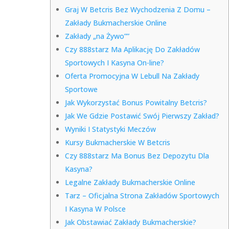
Graj W Betcris Bez Wychodzenia Z Domu –
Zakłady Bukmacherskie Online
Zakłady „na Żywo””
Czy 888starz Ma Aplikację Do Zakładów
Sportowych I Kasyna On-line?
Oferta Promocyjna W Lebull Na Zakłady
Sportowe
Jak Wykorzystać Bonus Powitalny Betcris?
Jak We Gdzie Postawić Swój Pierwszy Zakład?
Wyniki I Statystyki Meczów
Kursy Bukmacherskie W Betcris
Czy 888starz Ma Bonus Bez Depozytu Dla
Kasyna?
Legalne Zakłady Bukmacherskie Online
Tarz – Oficjalna Strona Zakładów Sportowych
I Kasyna W Polsce
Jak Obstawiać Zakłady Bukmacherskie?