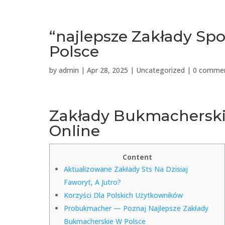
“najlepsze Zakłady S
Polsce
by
admin
|
Apr 28, 2025
|
Uncategorized
|
0 comme
Zakłady Bukmacherski
Online
Content
Aktualizowane Zakłady Sts Na Dzisiaj
Faworyt, A Jutro?
Korzyści Dla Polskich Użytkowników
Probukmacher — Poznaj Najlepsze Zakłady
Bukmacherskie W Polsce