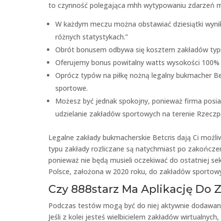
to czynność polegająca mhh wytypowaniu zdarzeń m
W każdym meczu można obstawiać dziesiątki wyni
różnych statystykach.”
Obrót bonusem odbywa się kosztem zakładów typ
Oferujemy bonus powitalny watts wysokości 100% p
Oprócz typów na piłkę nożną legalny bukmacher Bet
sportowe.
Możesz być jednak spokojny, ponieważ firma posiad
udzielanie zakładów sportowych na terenie Rzeczpos
Legalne zakłady bukmacherskie Betcris dają Ci możl
typu zakłady rozliczane są natychmiast po zakończen
ponieważ nie będą musieli oczekiwać do ostatniej se
Polsce, założona w 2020 roku, do zakładów sportow
Czy 888starz Ma Aplikację Do 
Podczas testów mogą być do niej aktywnie dodawan
Jeśli z kolei jesteś wielbicielem zakładów wirtualnyc