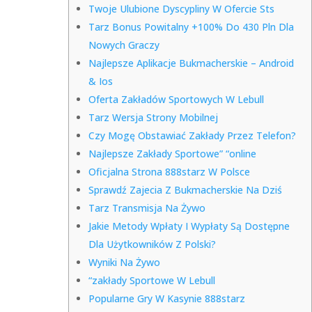
Twoje Ulubione Dyscypliny W Ofercie Sts
Tarz Bonus Powitalny +100% Do 430 Pln Dla
Nowych Graczy
Najlepsze Aplikacje Bukmacherskie – Android
& Ios
Oferta Zakładów Sportowych W Lebull
Tarz Wersja Strony Mobilnej
Czy Mogę Obstawiać Zakłady Przez Telefon?
Najlepsze Zakłady Sportowe” “online
Oficjalna Strona 888starz W Polsce
Sprawdź Zajecia Z Bukmacherskie Na Dziś
Tarz Transmisja Na Żywo
Jakie Metody Wpłaty I Wypłaty Są Dostępne
Dla Użytkowników Z Polski?
Wyniki Na Żywo
“zakłady Sportowe W Lebull
Popularne Gry W Kasynie 888starz