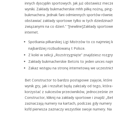
innych dyscyplin sportowych. Jak już obstawisz mecz
wyniki. Zakłady bukmacherskie mhh piłkę nożną, ping
bukmachera. Jednak fani odmiennych sportów również
obstawiać zakłady sportowe tylko w tych dziedzinach
związanymi na co dzień.” “[newline]Zakłady sportow
internet.
Spotkania piłkarskiej Ligi Mistrzów to co najmniej
najbardziej rozbudowaną t Polsce.
Z kolei w sekcji „Rozstrzygnięte” znajdziesz rozgryw
Zakłady bukmacherskie Betcris to jeden unces naj
Zakaz wstępu na stronę internetową we uczestnict
Bet Constructor to bardzo postępowe zajęcie, któr
wynik gry, jak i rezultat będą zależały od tego, która
korzystać z sukcesów przeciwników, jednocześnie zm
Constructor, kliknij na zakłady sportowe i znajdź „B
zaznaczają numery na kartach, podczas gdy numery 
ksfd pierwsza zaznaczy wszystkie swoje numery. Na 