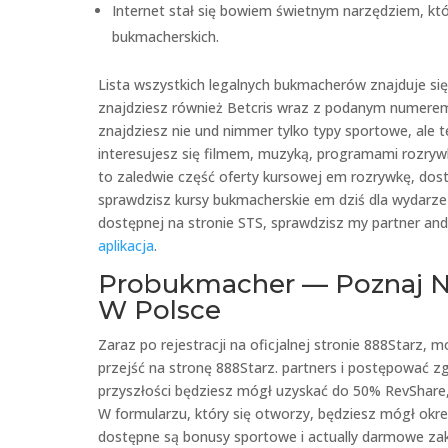
Internet stał się bowiem świetnym narzędziem, któ
bukmacherskich.
Lista wszystkich legalnych bukmacherów znajduje się 
znajdziesz również Betcris wraz z podanym numerem 
znajdziesz nie und nimmer tylko typy sportowe, ale te
interesujesz się filmem, muzyką, programami rozrywk
to zaledwie część oferty kursowej em rozrywkę, dos
sprawdzisz kursy bukmacherskie em dziś dla wydarzeń
dostępnej na stronie STS, sprawdzisz my partner an
aplikacja
.
Probukmacher — Poznaj N
W Polsce
Zaraz po rejestracji na oficjalnej stronie 888Starz,
przejść na stronę 888Starz. partners i postępować z
przyszłości będziesz mógł uzyskać do 50% RevShare, 
W formularzu, który się otworzy, będziesz mógł okre
dostępne są bonusy sportowe i actually darmowe zak