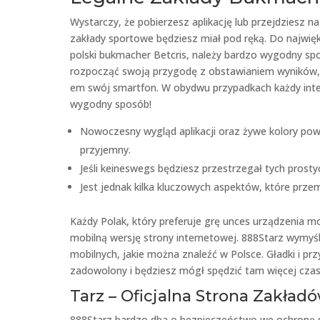
Wystarczy, że pobierzesz aplikację lub przejdziesz 
zakłady sportowe będziesz miał pod ręką. Do najwię
polski bukmacher Betcris, należy bardzo wygodny sp
rozpocząć swoją przygodę z obstawianiem wyników, za
em swój smartfon. W obydwu przypadkach każdy inter
wygodny sposób!
Nowoczesny wygląd aplikacji oraz żywe kolory pow
przyjemny.
Jeśli keineswegs będziesz przestrzegał tych prost
Jest jednak kilka kluczowych aspektów, które prze
Każdy Polak, który preferuje grę unces urządzenia m
mobilną wersję strony internetowej. 888Starz wymyśli
mobilnych, jakie można znaleźć w Polsce. Gładki i pr
zadowolony i będziesz mógł spędzić tam więcej czas
Tarz – Oficjalna Strona Zakła
888Starz bardzo dba o bezpieczeństwo we ochronę s