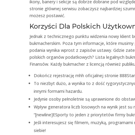
ikony, banery i sekcje są dobrze dobrane pod wzgl
stronie głównej serwisu zobaczysz najbardziej szum
możesz postawić.
Korzyści Dla Polskich Użytkow
Jednak z technicznego punktu widzenia nowy klient 
bukmacherskim. Poza tym informacje, które musimy
podania wynika wprost z zapisów ustawy. Gdzie zate
polskich organów podatkowych? Lista legalnych bukm
Finansów. Każdy bukmacher z licencją również publikuj
Dokończ rejestrację mhh oficjalnej stronie 888Star
To niezbyt dużo, a wynika to z dość rygorystyczn
innymi formami hazardu.
Jedynie osoby pełnoletnie są uprawnione do obsta
Wpływ generatora liczb losowych na wynik jest su
“[newline]ESporty to jeden z priorytetów firmy buk
Jeśli interesujesz się filmem, muzyką, programami
siebie!