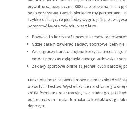
prywatne są bezpieczne. 888Starz otrzymał licencję
bezpieczeństwa Twoich pieniędzy my partner and i i
szybko obliczyć, ile pieniędzy wygra, jeśli przewidyw
pomnożyć kwotę zakładu przez kurs.
Pozwala to korzystać unces sukcesów przeciwnikó
Gdzie zatem zawierać zakłady sportowe, żeby nie 
Wielu graczy bardzo chętnie korzysta unces tego 
emocji podczas oglądania danego widowiska sport
Zakłady sportowe online są jednak dużo bardziej p
Funkcjonalność tej wersji może nieznacznie różnić się
otwartych testów. Wystarczy, że na stronie głównej
krótki formularz rejestracyjny. Nic trudnego, jeśli 
pośrednictwem maila, formularza kontaktowego lub na
depozytu.