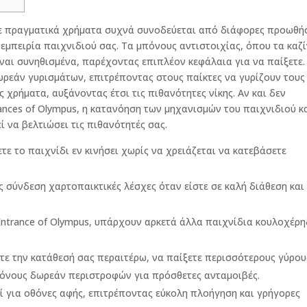
 με πραγματικά χρήματα συχνά συνοδεύεται από διάφορες προωθή
εμπειρία παιχνιδιού σας. Τα μπόνους αντιστοιχίας, όπου τα καζ
ίναι συνηθισμένα, παρέχοντας επιπλέον κεφάλαια για να παίξετε.
εάν γυρισμάτων, επιτρέποντας στους παίκτες να γυρίζουν τους
 χρήματα, αυξάνοντας έτσι τις πιθανότητες νίκης. Αν και δεν
ances of Olympus, η κατανόηση των μηχανισμών του παιχνιδιού κα
 να βελτιώσει τις πιθανότητές σας.
ε το παιχνίδι εν κινήσει χωρίς να χρειάζεται να κατεβάσετε
ς σύνδεση χαρτοπαικτικές λέσχες όταν είστε σε καλή διάθεση και
Entrance of Olympus, υπάρχουν αρκετά άλλα παιχνίδια κουλοχέρ
νετε την κατάθεσή σας περαιτέρω, να παίξετε περισσότερους γύρου
πόνους δωρεάν περιστροφών για πρόσθετες ανταμοιβές.
ί για οθόνες αφής, επιτρέποντας εύκολη πλοήγηση και γρήγορες