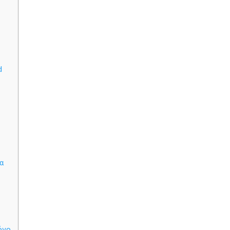
d
τα
όγο