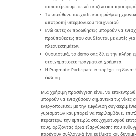
παραπέμψουμε σε νέα καζίνο και προσφορές
Το υπεύθυνο παιχνίδι και η ρύθμιση χρονι
αποτροπή υπερβολικού παιχνιδιού.
Ενώ αυτές οι προωθήσεις μπορούν να ενισχύ
προϋποθέσεις που συνδέονται με αυτές για
πλεονεκτημάτων.
Ουσιαστικά, το demo σας δίνει την πλήρη εμ
στοιχηματίσετε πραγματικά χρήματα.
Η Pragmatic Participate in παρέχει τη δυν
έκδοση.
Μια χρήσιμη προσέγγιση είναι να επικεντρω
μπορούν να ενισχύσουν σημαντικά τις νίκες 
ενεργοποιείται με την εμφάνιση συγκεκριμέν
γυρισμάτων και μπορεί να περιλαμβάνει επιπ
περαιτέρω την εμπειρία στοιχηματισμού επιτ
τους, ορίζοντας όρια εξαργύρωσης που ευθυγρ
παρέχουν συλλογικά ένα ευέλικτο και δυναμ