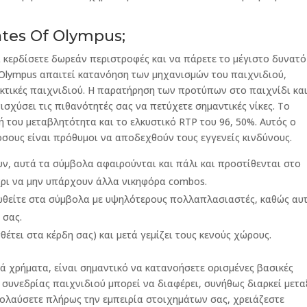
Gates Of Olympus;
να κερδίσετε δωρεάν περιστροφές και να πάρετε το μέγιστο δυνατό
h Olympus απαιτεί κατανόηση των μηχανισμών του παιχνιδιού,
κτικές παιχνιδιού. Η παρατήρηση των προτύπων στο παιχνίδι και
χύσει τις πιθανότητές σας να πετύχετε σημαντικές νίκες. Το
ή του μεταβλητότητα και το ελκυστικό RTP του 96, 50%. Αυτός ο
όσους είναι πρόθυμοι να αποδεχθούν τους εγγενείς κινδύνους.
ν, αυτά τα σύμβολα αφαιρούνται και πάλι και προστίθενται στο
έχρι να μην υπάρχουν άλλα νικηφόρα combos.
ρωθείτε στα σύμβολα με υψηλότερους πολλαπλασιαστές, καθώς αυ
 σας.
έτει στα κέρδη σας) και μετά γεμίζει τους κενούς χώρους.
ά χρήματα, είναι σημαντικό να κατανοήσετε ορισμένες βασικές
ε συνεδρίας παιχνιδιού μπορεί να διαφέρει, συνήθως διαρκεί μετα
πολαύσετε πλήρως την εμπειρία στοιχημάτων σας, χρειάζεστε