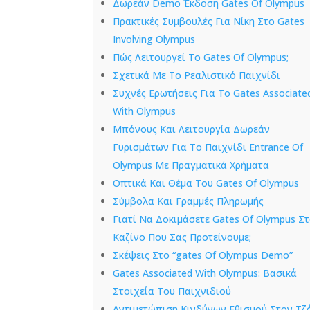
Δωρεάν Demo Έκδοση Gates Of Olympus
Πρακτικές Συμβουλές Για Νίκη Στο Gates
Involving Olympus
Πώς Λειτουργεί Το Gates Of Olympus;
Σχετικά Με Το Ρεαλιστικό Παιχνίδι
Συχνές Ερωτήσεις Για Το Gates Associate
With Olympus
Μπόνους Και Λειτουργία Δωρεάν
Γυρισμάτων Για Το Παιχνίδι Entrance Of
Olympus Με Πραγματικά Χρήματα
Οπτικά Και Θέμα Του Gates Of Olympus
Σύμβολα Και Γραμμές Πληρωμής
Γιατί Να Δοκιμάσετε Gates Of Olympus Σ
Καζίνο Που Σας Προτείνουμε;
Σκέψεις Στο “gates Of Olympus Demo”
Gates Associated With Olympus: Βασικά
Στοιχεία Του Παιχνιδιού
Αντιμετώπιση Κινδύνων Εθισμού Στον Τζ