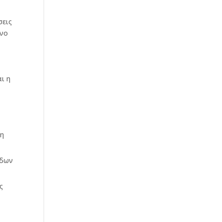
σεις
ίνο
ι η
 η
ηδων
ς