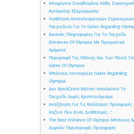
Αποφύγετε Συνηθισμένα Λάθη: Στρατηγικ
Αυτόματης Εξαργύρωσης
Υιοθέτηση Αποτελεσματικών Στρατηγικώ
Παιχνιδιού Για Το Gates Regarding Olym
Βασικές Πληροφορίες Για Το Παιχνίδι
Entrances Of Olympus Με Πραγματικά
Χρήματα
Περιγραφή Της Οθόνης Και Των Πάνελ Το
Gates Of Olympus
Μπόνους Λειτουργίες Gates Regarding
Olympus
Δεν Χρειάζεστε Bitcoin: Απολαύστε Το
Παιχνίδι Χωρίς Κρυπτονόμισμα
Αναζήτηση Για Τις Καλύτερες Προσφορές
Καζίνο Που Είναι Διαθέσιμες…”
The Best Entrance Of Olympus Μπόνους 
Δωρεάν Περιστροφές Προσφορές