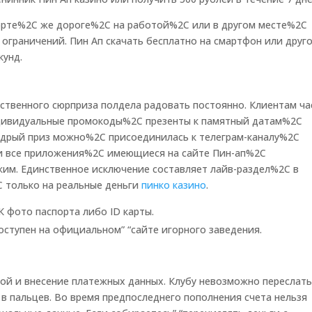
орте%2C же дороге%2C на работой%2C или в другом месте%2C
 ограничений. Пин Ап скачать бесплатно на смартфон или друг
кунд.
ственного сюрприза полдела радовать постоянно. Клиентам ча
дивидуальные промокоды%2C презенты к памятный датам%2C
дрый приз можно%2C присоединилась к телеграм-каналу%2C
ки все приложения%2C имеющиеся на сайте Пин-ап%2C
им. Единственное исключение составляет лайв-раздел%2C в
 только на реальные деньги
пинко казино
.
К фото паспорта либо ID карты.
оступен на официальном” “сайте игорного заведения.
ой и внесение платежных данных. Клубу невозможно переслат
в пальцев. Во время предпоследнего пополнения счета нельзя