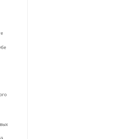
те
убе
ого
овых
й.