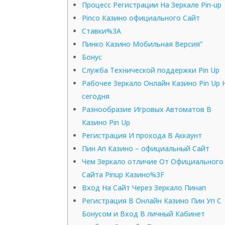
Процесс Регистрации На Зеркале Pin-up
Pinco Казино официального Сайт
Ставки%3A
Пинко Казино Мобильная Версия”
Бонус
Служба Технической поддержки Pin Up
Рабочее Зеркало Онлайн Казино Pin Up 
сегодня
Разнообразие Игровых Автоматов В
Казино Pin Up
Регистрация И прохода В Аккаунт
Пин Ап Казино – официальный Сайт
Чем Зеркало отличие От Официального
Сайта Pinup Казино%3F
Вход На Сайт Через Зеркало Пинап
Регистрация В Онлайн Казино Пин Уп С
Бонусом и Вход В личный Кабинет