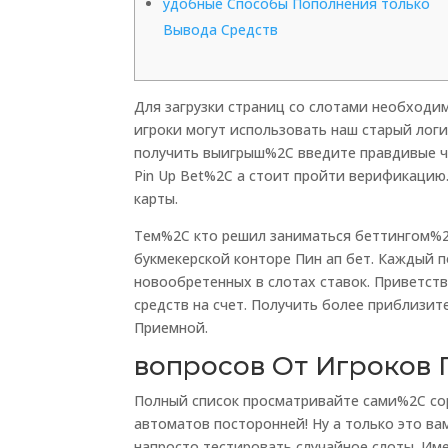
удобные Способы Пополнения только
Вывода Средств
Для загрузки страниц со слотами необход
игроки могут использовать наш старый логи
получить выигрыш%2C введите правдивые ча
Pin Up Bet%2C а стоит пройти верификацию.
карты.
Тем%2C кто решил заниматься беттингом%2C
букмекерской конторе Пин ап бет. Каждый п
новообретенных в слотах ставок. Приветств
средств на счет. Получить более приблизи
Приемной.
вопросов От Игроков 
Полный список просматривайте сами%2C со
автоматов посторонней! Ну а только это ва
напросто тестировать случайное слоты. Име