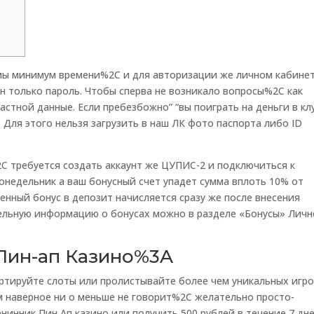
имы минимум времени%2C и для авторизации же личном кабине
н только пароль. Чтобы сперва не возникало вопросы%2C как
стной данные. Если пребезбожно” “вы поиграть на деньги в кл
 Для этого нельзя загрузить в наш ЛК фото паспорта либо ID
 требуется создать аккаунт же ЦУПИС-2 и подключиться к
онедельник а ваш бонусный счет упадет сумма вплоть 10% от
енный бонус в депозит начисляется сразу же после внесения
тельную информацию о бонусах можно в разделе «Бонусы» Личн
Пин-ап Казино%3A
ртируйте слоты или пролистывайте более чем уникальных игр
м наверное ни о меньше не говорит%2C желательно просто-
нинник Пин Ап казино или получить 500 рублей в течение 7 дне