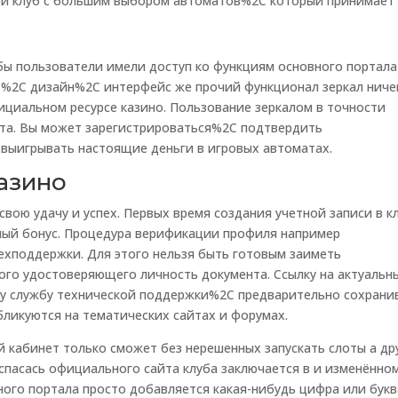
вой клуб с большим выбором автоматов%2C который принимает
ы пользователи имели доступ ко функциям основного портала
т%2C дизайн%2C интерфейс же прочий функционал зеркал ниче
ициальном ресурсе казино. Пользование зеркалом в точности
та. Вы может зарегистрироваться%2C подтвердить
выигрывать настоящие деньги в игровых автоматах.
азино
вою удачу и успех. Первых время создания учетной записи в к
ный бонус. Процедура верификации профиля например
ехподдержки. Для этого нельзя быть готовым заиметь
ого удостоверяющего личность документа. Ссылку на актуальн
 у службу технической поддержки%2C предварительно сохрани
бликуются на тематических сайтах и форумах.
й кабинет только сможет без нерешенных запускать слоты а др
 спасась официального сайта клуба заключается в и изменённо
ого портала просто добавляется какая-нибудь цифра или букв