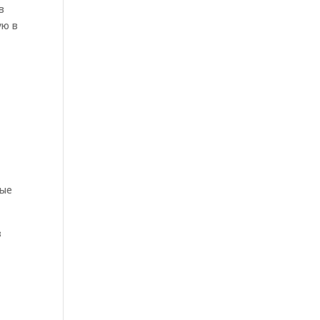
в
ую в
ные
з