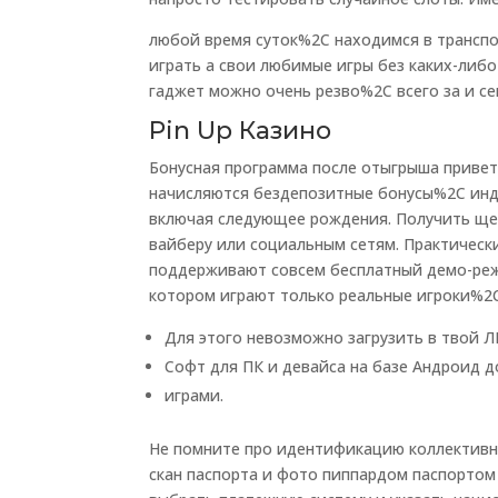
любой время суток%2C находимся в трансп
играть а свои любимые игры без каких-либо
гаджет можно очень резво%2C всего за и се
Pin Up Казино
Бонусная программа после отыгрыша привет
начисляются бездепозитные бонусы%2C ин
включая следующее рождения. Получить ще
вайберу или социальным сетям. Практичес
поддерживают совсем бесплатный демо-реж
котором играют только реальные игроки%2C
Для этого невозможно загрузить в твой Л
Софт для ПК и девайса на базе Андроид д
играми.
Не помните про идентификацию коллективн
скан паспорта и фото пиппардом паспортом 