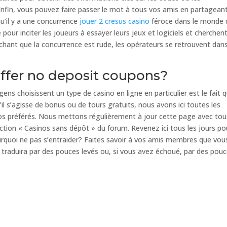
in, vous pouvez faire passer le mot à tous vos amis en partageant
qu’il y a une concurrence
jouer 2 cresus casino
féroce dans le monde 
pour inciter les joueurs à essayer leurs jeux et logiciels et cherchen
achant que la concurrence est rude, les opérateurs se retrouvent dan
ffer no deposit coupons?
gens choisissent un type de casino en ligne en particulier est le fait 
’il s’agisse de bonus ou de tours gratuits, nous avons ici toutes les
nos préférés. Nous mettons régulièrement à jour cette page avec tou
tion « Casinos sans dépôt » du forum. Revenez ici tous les jours po
rquoi ne pas s’entraider? Faites savoir à vos amis membres que vou
 traduira par des pouces levés ou, si vous avez échoué, par des pou