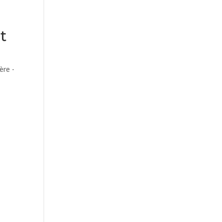
t
ère -