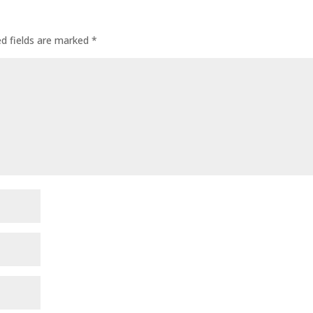
ed fields are marked
*