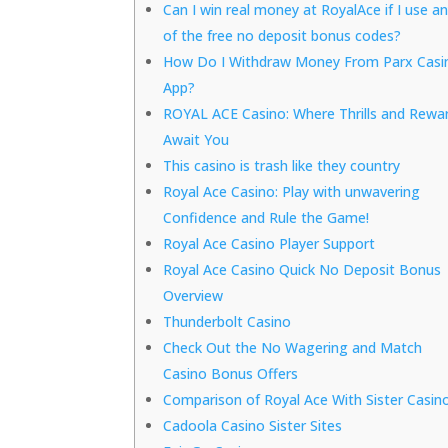
Can I win real money at RoyalAce if I use a
of the free no deposit bonus codes?
How Do I Withdraw Money From Parx Casi
App?
ROYAL ACE Casino: Where Thrills and Rewa
Await You
This casino is trash like they country
Royal Ace Casino: Play with unwavering
Confidence and Rule the Game!
Royal Ace Casino Player Support
Royal Ace Casino Quick No Deposit Bonus
Overview
Thunderbolt Casino
Check Out the No Wagering and Match
Casino Bonus Offers
Comparison of Royal Ace With Sister Casino
Cadoola Casino Sister Sites