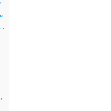
ny
no
rds
s.