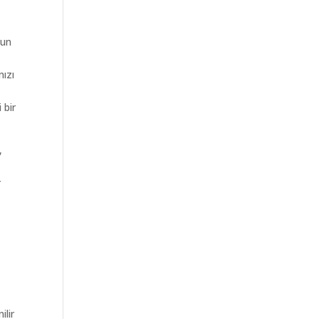
gun
nızı
 bir
,
n
r
,
ilir