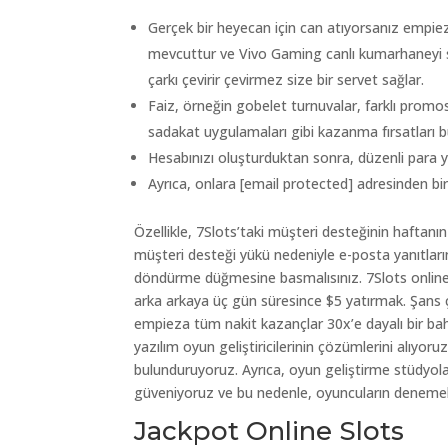
Gerçek bir heyecan için can atıyorsanız empie
mevcuttur ve Vivo Gaming canlı kumarhaneyi sev
çarkı çevirir çevirmez size bir servet sağlar.
Faiz, örneğin gobelet turnuvalar, farklı promos
sadakat uygulamaları gibi kazanma fırsatları bul
Hesabınızı oluşturduktan sonra, düzenli para y
Ayrıca, onlara [email protected] adresinden bir
Özellikle, 7Slots’taki müşteri desteğinin haftan
müşteri desteği yükü nedeniyle e-posta yanıtların
döndürme düğmesine basmalısınız. 7Slots onlin
arka arkaya üç gün süresince $5 yatırmak. Şans çar
empieza tüm nakit kazançlar 30x’e dayalı bir bahi
yazılım oyun geliştiricilerinin çözümlerini alıyor
bulunduruyoruz. Ayrıca, oyun geliştirme stüdyolar
güveniyoruz ve bu nedenle, oyuncuların denemek 
Jackpot Online Slots