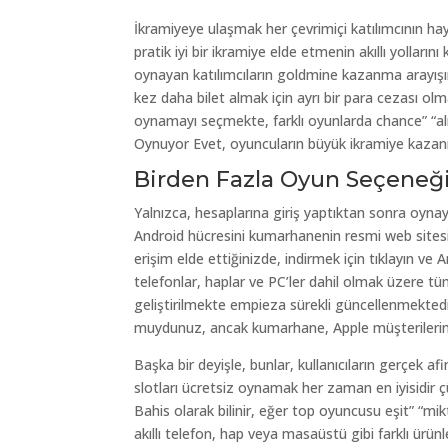
İkramiyeye ulaşmak her çevrimiçi katılımcının hay
pratik iyi bir ikramiye elde etmenin akıllı yolların
oynayan katılımcıların goldmine kazanma arayışın
kez daha bilet almak için ayrı bir para cezası o
oynamayı seçmekte, farklı oyunlarda chance” “alm
Oynuyor Evet, oyuncuların büyük ikramiye kazan
Birden Fazla Oyun Seçeneğ
Yalnızca, hesaplarına giriş yaptıktan sonra oynaya
Android hücresini kumarhanenin resmi web sites
erişim elde ettiğinizde, indirmek için tıklayın ve A
telefonlar, haplar ve PC’ler dahil olmak üzere tüm
geliştirilmekte empieza sürekli güncellenmektedir
muydunuz, ancak kumarhane, Apple müşterilerine
Başka bir deyişle, bunlar, kullanıcıların gerçek af
slotları ücretsiz oynamak her zaman en iyisidir çü
Bahis olarak bilinir, eğer top oyuncusu eşit” “m
akıllı telefon, hap veya masaüstü gibi farklı ürünl