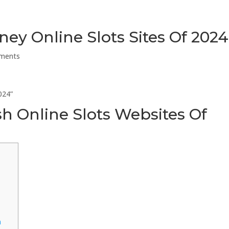
ey Online Slots Sites Of 2024
ments
024”
h Online Slots Websites Of
a