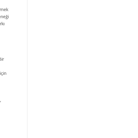
ekmek
eneği
rkı
Bir
için
,