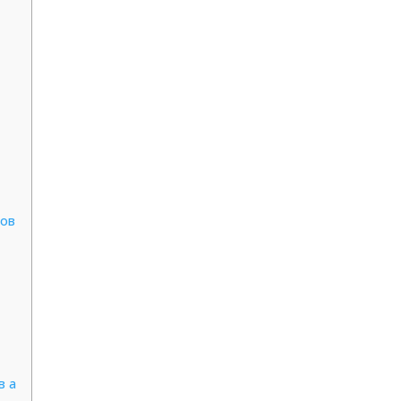
ков
в а