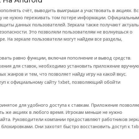
 На Android
ополнять счёт, выводить выигрыши а участвовать в акциях. Вс
му не нужно переживать том потере информации. Официальны
защиты данных пользователей. Зеркала также получают актуал
езопасности. Это позволяли пользователям не волнуешься о
ре. На зеркале пользователи могут найдем все разделы,
овать равно функции, включая пополнение и вывод средств.
жения для ставок, необходимо установить приложение вручную
х жанров и тем, что позволяет найду игру на какой вкус.
ступ к официальному сайту 1xbet, позволяющий обойти
ринятое для удобного доступа к ставкам. Приложение позволя
ать же акциях в любого время. Игрокам меньше не нужно
сайта. Руководители компании предоставляют работников зерк
 блокировками. Они захотят быстро восстановить доступ к 1xb