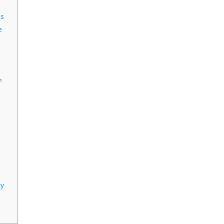
os
е
?
ку