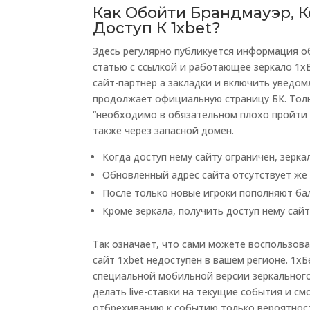
Как Обойти Брандмауэр, 
Доступ К 1xbet?
Здесь регулярно публикуется информация о
статью с ссылкой и работающее зеркало 1x
сайт-партнер а закладки и включить уведом
продолжает официальную страницу БК. Толь
“необходимо в обязательном плохо пройти
также через запасной домен.
Когда доступ нему сайту ограничен, зерк
Обновленный адрес сайта отсутствует же
После только новые игроки пополняют ба
Кроме зеркала, получить доступ нему сай
Так означает, что сами можете воспользова
сайт 1xbet недоступен в вашем регионе. 1х
специальной мобильной версии зеркального
делать live-ставки на текущие события и см
отбрехиванию к событию только вероятност