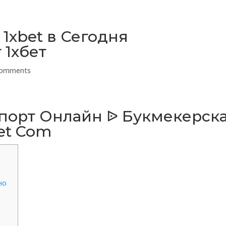
1xbet в Сегодня
 1хбет
comments
 Спорт Онлайн ᐉ Букмекерск
bet Com
но