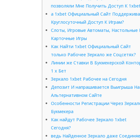
позволяли Мне Получить Доступ К 1xbe
а 1xbet Официальный Сайт Поддержив
Круглосуточный Доступ К Играм?
Слоты, Игровые Автоматы, Настольные
Карточные Игры
Как Найти 1xbet Официальный Сайт
только Рабочее Зеркало же Соцсетях?
Линии же Ставки В Букмекерской Конто
1 х Бет
Зеркало 1xbet Рабочее на Сегодня
Депозит И напрашивается Выигрыша На
Альтернативном Сайте
Особенности Регистрации Через Зеркал
Букмекера
Как найдут Рабочее Зеркало 1xbet
Сегодня?
ведь Найденное Зеркало даже Соединя