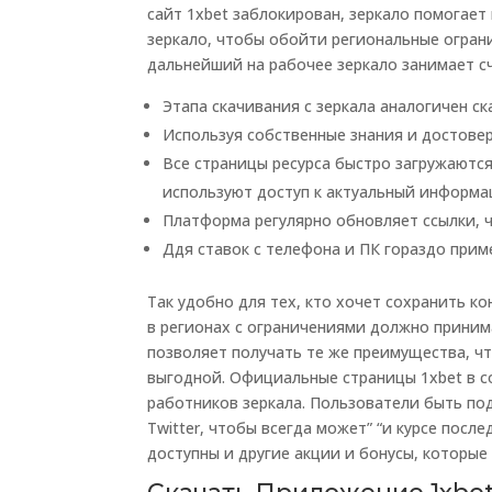
сайт 1xbet заблокирован, зеркало помогает
зеркало, чтобы обойти региональные ограни
дальнейший на рабочее зеркало занимает 
Этапа скачивания с зеркала аналогичен 
Используя собственные знания и достовер
Все страницы ресурса быстро загружаютс
используют доступ к актуальный информа
Платформа регулярно обновляет ссылки, 
Ддя ставок с телефона и ПК гораздо прим
Так удобно для тех, кто хочет сохранить к
в регионах с ограничениями должно приним
позволяет получать те же преимущества, что
выгодной. Официальные страницы 1xbet в с
работников зеркала. Пользователи быть по
Twitter, чтобы всегда может” “и курсе посл
доступны и другие акции и бонусы, которые 