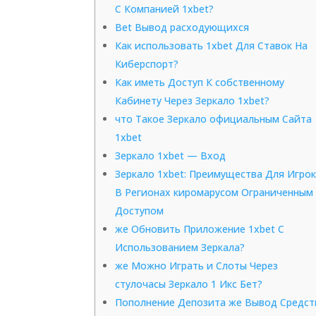
С Компанией 1xbet?
Bet Вывод расходующихся
Как использовать 1xbet Для Ставок На
Киберспорт?
Как иметь Доступ К собственному
Кабинету Через Зеркало 1xbet?
что Такое Зеркало официальным Сайта
1xbet
Зеркало 1xbet — Вход
Зеркало 1xbet: Преимущества Для Игро
В Регионах киромарусом Ограниченным
Доступом
же Обновить Приложение 1xbet С
Использованием Зеркала?
же Можно Играть и Слоты Через
стулочасы Зеркало 1 Икс Бет?
Пополнение Депозита же Вывод Средст