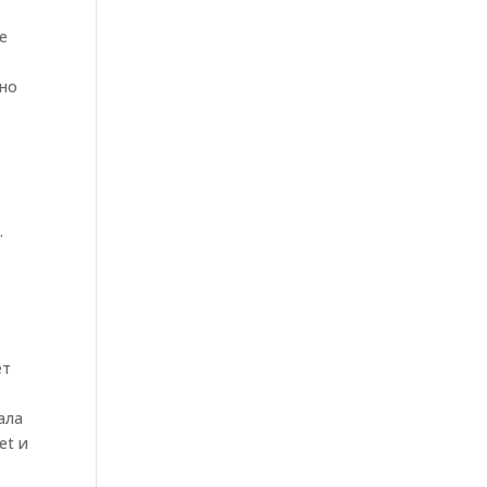
е
м
ьно
.
ет
ала
et и