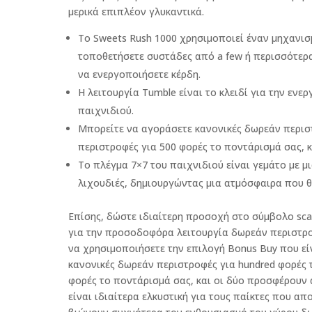
μερικά επιπλέον γλυκαντικά.
Το Sweets Rush 1000 χρησιμοποιεί έναν μηχανισ
τοποθετήσετε συστάδες από a few ή περισσότερα 
να ενεργοποιήσετε κέρδη.
Η λειτουργία Tumble είναι το κλειδί για την εν
παιχνιδιού.
Μπορείτε να αγοράσετε κανονικές δωρεάν περισ
περιστροφές για 500 φορές το ποντάρισμά σας, κ
Το πλέγμα 7×7 του παιχνιδιού είναι γεμάτο με μ
λιχουδιές, δημιουργώντας μια ατμόσφαιρα που θ
Επίσης, δώστε ιδιαίτερη προσοχή στο σύμβολο scat
για την προσοδοφόρα λειτουργία δωρεάν περιστρο
να χρησιμοποιήσετε την επιλογή Bonus Buy που εί
κανονικές δωρεάν περιστροφές για hundred φορές
φορές το ποντάρισμά σας, και οι δύο προσφέρουν α
είναι ιδιαίτερα ελκυστική για τους παίκτες που α