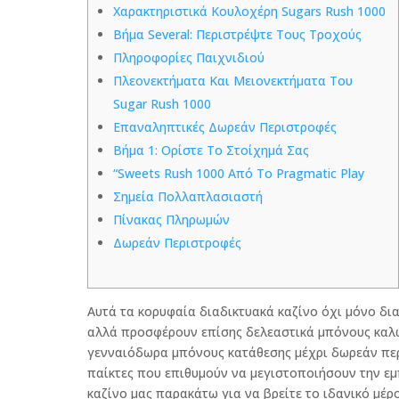
Χαρακτηριστικά Κουλοχέρη Sugars Rush 1000
Βήμα Several: Περιστρέψτε Τους Τροχούς
Πληροφορίες Παιχνιδιού
Πλεονεκτήματα Και Μειονεκτήματα Του
Sugar Rush 1000
Επαναληπτικές Δωρεάν Περιστροφές
Βήμα 1: Ορίστε Το Στοίχημά Σας
“Sweets Rush 1000 Από Το Pragmatic Play
Σημεία Πολλαπλασιαστή
Πίνακας Πληρωμών
Δωρεάν Περιστροφές
Αυτά τα κορυφαία διαδικτυακά καζίνο όχι μόνο δια
αλλά προσφέρουν επίσης δελεαστικά μπόνους καλωσ
γενναιόδωρα μπόνους κατάθεσης μέχρι δωρεάν περ
παίκτες που επιθυμούν να μεγιστοποιήσουν την εμπ
καζίνο μας παρακάτω για να βρείτε το ιδανικό μέρο