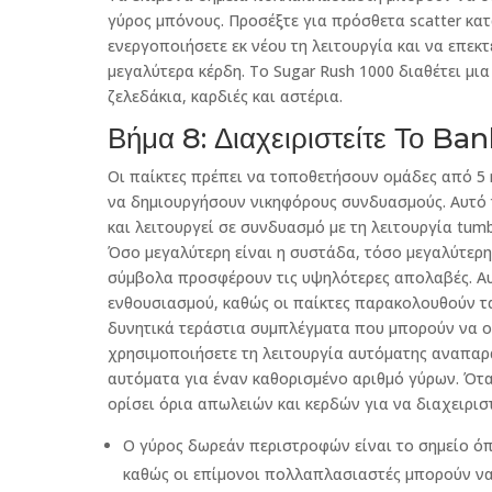
γύρος μπόνους. Προσέξτε για πρόσθετα scatter κα
ενεργοποιήσετε εκ νέου τη λειτουργία και να επε
μεγαλύτερα κέρδη. Το Sugar Rush 1000 διαθέτει μ
ζελεδάκια, καρδιές και αστέρια.
Βήμα 8: Διαχειριστείτε Το Ban
Οι παίκτες πρέπει να τοποθετήσουν ομάδες από 5
να δημιουργήσουν νικηφόρους συνδυασμούς. Αυτό 
και λειτουργεί σε συνδυασμό με τη λειτουργία tu
Όσο μεγαλύτερη είναι η συστάδα, τόσο μεγαλύτερη
σύμβολα προσφέρουν τις υψηλότερες απολαβές. Αυ
ενθουσιασμού, καθώς οι παίκτες παρακολουθούν τ
δυνητικά τεράστια συμπλέγματα που μπορούν να ο
χρησιμοποιήσετε τη λειτουργία αυτόματης αναπαρα
αυτόματα για έναν καθορισμένο αριθμό γύρων. Ότα
ορίσει όρια απωλειών και κερδών για να διαχειριστ
Ο γύρος δωρεάν περιστροφών είναι το σημείο όπ
καθώς οι επίμονοι πολλαπλασιαστές μπορούν να