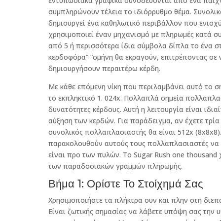
εντυπωσιακά γραφικά συνοδεύονται από ένα παιχν
συμπληρώνουν τέλεια το ιδιόρρυθμο θέμα. Συνολικ
δημιουργεί ένα καθηλωτικό περιβάλλον που ενισχύ
χρησιμοποιεί έναν μηχανισμό με πληρωμές κατά συ
από 5 ή περισσότερα ίδια σύμβολα δίπλα το ένα στ
κερδοφόρα” “σμήνη θα εκραγούν, επιτρέποντας σε
δημιουργήσουν περαιτέρω κέρδη.
Με κάθε επόμενη νίκη που περιλαμβάνει αυτό το σ
το εκπληκτικό 1. 024x. Πολλαπλά σημεία πολλαπλ
δυνατότητες κέρδους. Αυτή η λειτουργία είναι ιδια
αύξηση των κερδών. Για παράδειγμα, αν έχετε τρία
συνολικός πολλαπλασιαστής θα είναι 512x (8x8x8)
παρακολουθούν αυτούς τους πολλαπλασιαστές να α
είναι προ των πυλών. Το Sugar Rush one thousand
των παραδοσιακών γραμμών πληρωμής.
Βήμα 1: Ορίστε Το Στοίχημά Σας
Χρησιμοποιήστε τα πλήκτρα συν και πλην στη διεπ
Είναι ζωτικής σημασίας να λάβετε υπόψη σας την 