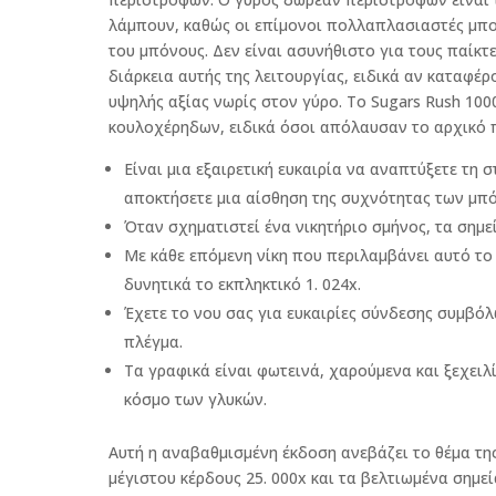
λάμπουν, καθώς οι επίμονοι πολλαπλασιαστές μπο
του μπόνους. Δεν είναι ασυνήθιστο για τους παίκτ
διάρκεια αυτής της λειτουργίας, ειδικά αν κατα
υψηλής αξίας νωρίς στον γύρο. Το Sugars Rush 100
κουλοχέρηδων, ειδικά όσοι απόλαυσαν το αρχικό π
Είναι μια εξαιρετική ευκαιρία να αναπτύξετε τη 
αποκτήσετε μια αίσθηση της συχνότητας των μπ
Όταν σχηματιστεί ένα νικητήριο σμήνος, τα σημ
Με κάθε επόμενη νίκη που περιλαμβάνει αυτό το
δυνητικά το εκπληκτικό 1. 024x.
Έχετε το νου σας για ευκαιρίες σύνδεσης συμβό
πλέγμα.
Τα γραφικά είναι φωτεινά, χαρούμενα και ξεχει
κόσμο των γλυκών.
Αυτή η αναβαθμισμένη έκδοση ανεβάζει το θέμα τη
μέγιστου κέρδους 25. 000x και τα βελτιωμένα σημ