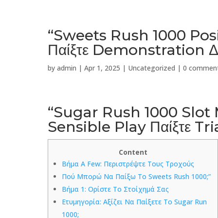
“Sweets Rush 1000 Posi
Παίξτε Demonstration 
by
admin
|
Apr 1, 2025
|
Uncategorized
|
0 commen
“Sugar Rush 1000 Slot
Sensible Play Παίξτε Tri
Content
Βήμα A Few: Περιστρέψτε Τους Τροχούς
Πού Μπορώ Να Παίξω Το Sweets Rush 1000;”
Βήμα 1: Ορίστε Το Στοίχημά Σας
Ετυμηγορία: Αξίζει Να Παίξετε Το Sugar Run
1000;