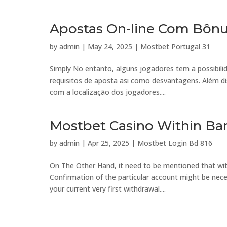
Apostas On-line Com Bônu
by
admin
|
May 24, 2025
|
Mostbet Portugal 31
Simply No entanto, alguns jogadores tem a possibili
requisitos de aposta asi como desvantagens. Além di
com a localização dos jogadores....
Mostbet Casino Within Ba
by
admin
|
Apr 25, 2025
|
Mostbet Login Bd 816
On The Other Hand, it need to be mentioned that withi
Confirmation of the particular account might be nece
your current very first withdrawal....