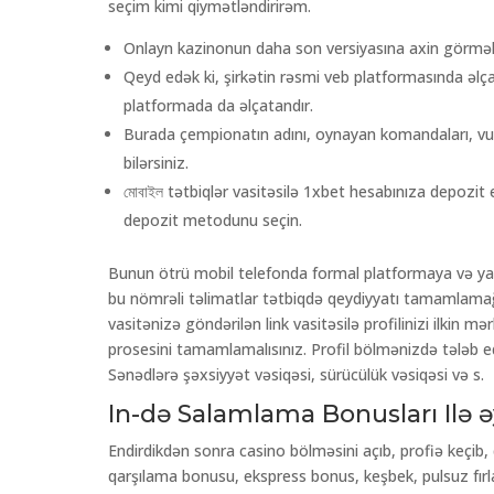
seçim kimi qiymətləndirirəm.
Onlayn kazinonun daha son versiyasına axin görmək 
Qeyd edək ki, şirkətin rəsmi veb platformasında əlçat
platformada da əlçatandır.
Burada çempionatın adını, oynayan komandaları, vur
bilərsiniz.
মোবাইল tətbiqlər vasitəsilə 1xbet hesabınıza depozit 
depozit metodunu seçin.
Bunun ötrü mobil telefonda formal platformaya və ya
bu nömrəli təlimatlar tətbiqdə qeydiyyatı tamamlam
vasitənizə göndərilən link vasitəsilə profilinizi ilkin
prosesini tamamlamalısınız. Profil bölmənizdə tələb e
Sənədlərə şəxsiyyət vəsiqəsi, sürücülük vəsiqəsi və s.
In-də Salamlama Bonusları Ilə
Endirdikdən sonra casino bölməsini açıb, profiə keçib
qarşılama bonusu, ekspress bonus, keşbek, pulsuz fırl