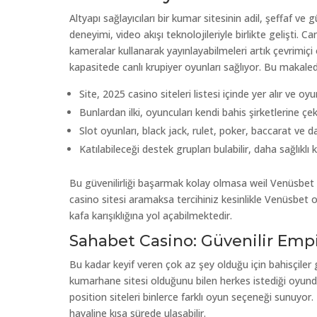
Altyapı sağlayıcıları bir kumar sitesinin adil, şeffaf ve 
deneyimi, video akışı teknolojileriyle birlikte gelişti. C
kameralar kullanarak yayınlayabilmeleri artık çevrimiçi o
kapasitede canlı krupiyer oyunları sağlıyor. Bu makalede,
Site, 2025 casino siteleri listesi içinde yer alır ve o
Bunlardan ilki, oyuncuları kendi bahis şirketlerin
Slot oyunları, black jack, rulet, poker, baccarat ve
Katılabileceği destek grupları bulabilir, daha sağlıklı k
Bu güvenilirliği başarmak kolay olmasa weil Venüsbet i
casino sitesi aramaksa tercihiniz kesinlikle Venüsbet 
kafa karışıklığına yol açabilmektedir.
Sahabet Casino: Güvenilir Empi
Bu kadar keyif veren çok az şey olduğu için bahisçiler 
kumarhane sitesi olduğunu bilen herkes istediği oyund
position siteleri binlerce farklı oyun seçeneği sunuyor
hayaline kısa sürede ulaşabilir.