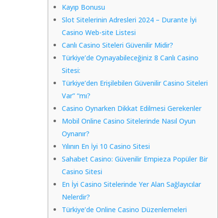
Kayıp Bonusu
Slot Sitelerinin Adresleri 2024 – Durante İyi
Casino Web-site Listesi
Canlı Casino Siteleri Güvenilir Midir?
Türkiye’de Oynayabileceğiniz 8 Canlı Casino
Sitesi:
Türkiye’den Erişilebilen Güvenilir Casino Siteleri
Var” “mı?
Casino Oynarken Dikkat Edilmesi Gerekenler
Mobil Online Casino Sitelerinde Nasıl Oyun
Oynanır?
Yılının En İyi 10 Casino Sitesi
Sahabet Casino: Güvenilir Empieza Popüler Bir
Casino Sitesi
En İyi Casino Sitelerinde Yer Alan Sağlayıcılar
Nelerdir?
Türkiye’de Online Casino Düzenlemeleri