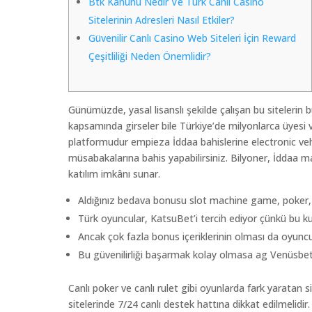
Btk Kanunu Nedir Ve Türk Canlı Casino
Sitelerinin Adresleri Nasıl Etkiler?
Güvenilir Canlı Casino Web Siteleri İçin Reward
Çeşitliliği Neden Önemlidir?
Günümüzde, yasal lisanslı şekilde çalışan bu sitelerin
kapsamında girseler bile Türkiye’de milyonlarca üyesi va
platformudur empieza İddaa bahislerine electronic vehi
müsabakalarına bahis yapabilirsiniz. Bilyoner, İddaa ma
katılım imkânı sunar.
Aldığınız bedava bonusu slot machine game, poker, ru
Türk oyuncular, KatsuBet’i tercih ediyor çünkü bu ku
Ancak çok fazla bonus içeriklerinin olması da oyuncul
Bu güvenilirliği başarmak kolay olmasa ag Venüsbet iç
Canlı poker ve canlı rulet gibi oyunlarda fark yaratan s
sitelerinde 7/24 canlı destek hattına dikkat edilmelid